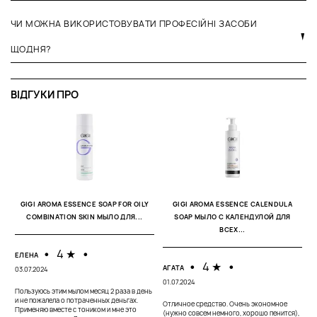
ЧИ МОЖНА ВИКОРИСТОВУВАТИ ПРОФЕСІЙНІ ЗАСОБИ
ЩОДНЯ?
ВІДГУКИ ПРО
3
В
26
GIGI AROMA ESSENCE SOAP FOR OILY
GIGI AROMA ESSENCE CALENDULA
COMBINATION SKIN МЫЛО ДЛЯ...
SOAP МЫЛО С КАЛЕНДУЛОЙ ДЛЯ
Е
ВСЕХ...
э
ж
р
•
4 ★
•
ЕЛЕНА
•
4 ★
•
АГАТА
03.07.2024
01.07.2024
Пользуюсь этим мылом месяц 2 раза в день
и не пожалела о потраченных деньгах.
Отличное средство. Очень экономное
Применяю вместе с тоником и мне это
(нужно совсем немного, хорошо пенится),