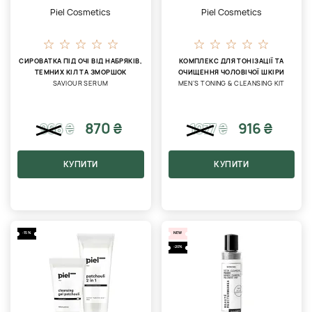
Piel Cosmetics
Piel Cosmetics
СИРОВАТКА ПІД ОЧІ ВІД НАБРЯКІВ,
КОМПЛЕКС ДЛЯ ТОНІЗАЦІЇ ТА
ТЕМНИХ КІЛ ТА ЗМОРШОК
ОЧИЩЕННЯ ЧОЛОВІЧОЇ ШКІРИ
SAVIOUR SERUM
MEN’S TONING & CLEANSING KIT
870 ₴
916 ₴
966
₴
1077
₴
КУПИТИ
КУПИТИ
-15%
NEW
-20%