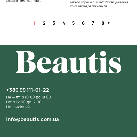
реально помогло. Лицо...
мягкое, хорошо очищает. После умывания
кожа мягкая, увлажненная...
1
2
3
4
5
6
7
8
+380 99 111-01-22
Пн — пт: з 10:00 до 18:00
Сб: з 12:00 до 17:00
Нд: вихідний
info@beautis.com.ua