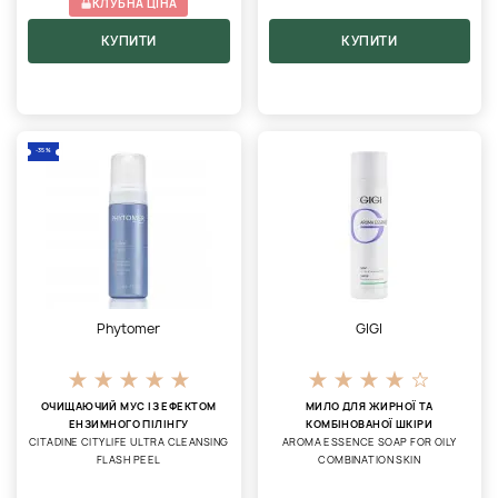
КЛУБНА ЦІНА
КУПИТИ
КУПИТИ
-35%
Phytomer
GIGI
ОЧИЩАЮЧИЙ МУС ІЗ ЕФЕКТОМ
МИЛО ДЛЯ ЖИРНОЇ ТА
ЕНЗИМНОГО ПІЛІНГУ
КОМБІНОВАНОЇ ШКІРИ
CITADINE CITYLIFE ULTRA CLEANSING
AROMA ESSENCE SOAP FOR OILY
FLASH PEEL
COMBINATION SKIN