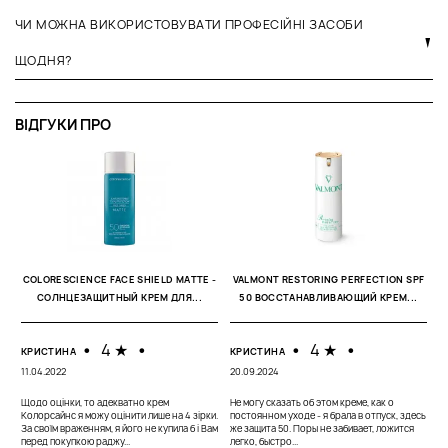
ЧИ МОЖНА ВИКОРИСТОВУВАТИ ПРОФЕСІЙНІ ЗАСОБИ
ЩОДНЯ?
ВІДГУКИ ПРО
П
COLORESCIENCE FACE SHIELD MATTE -
VALMONT RESTORING PERFECTION SPF
0
СОЛНЦЕЗАЩИТНЫЙ КРЕМ ДЛЯ...
50 ВОССТАНАВЛИВАЮЩИЙ КРЕМ...
В
т
•
4 ★
•
•
4 ★
•
з
КРИСТИНА
КРИСТИНА
п
11.04.2022
20.09.2024
Щодо оцінки, то адекватно крем
Не могу сказать об этом креме, как о
Колорсайнс я можу оцінити лише на 4 зірки.
постоянном уходе - я брала в отпуск, здесь
За своїм враженням, я його не купила б і Вам
же защита 50. Поры не забивает, ложится
перед покупкою раджу...
легко, быстро...