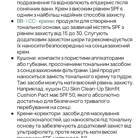
подразнення та відновлюють епідерміс після
сонячних ванн. Крем з високим рівнем SPF є
одним з найбільш надійних способів захисту.
BB- і CC- креми
: продукти для створення
тональної основи, що зазвичай містять SPF з
рівнем захисту від 15 до 30. Слугують
додатковим захистом шкіри та рекомендується
їх наносити безпосередньо на сонцезахисний
крем.
Кушони: компакти з пористими аплікаторами
або губками, просоченими тональним засобом
з сонцезахисними фільтрами. Цей продукт
наноситься замість тонального крему та пудри.
Такі засоби можуть мати високий рівень захисту.
Наприклад, кушон CU Skin Clean-Up Skinfit
Cushion Pact має SPF 50, якого абсолютно
достатньо для безпечного тривалого
перебування на сонці.
Креми-коректори: засоби для маскування
недосконалостей, що наносяться під тональну
основу та забезпечують додатковий захист від
ультрафіолету, проте можуть мати високі
показники SPF, наприклад, 50.