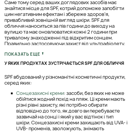
Саме тому серед ваших доглядових засобів має
знайтися місце для SPF, котрий допоможе запобігти
цим негативним ефектам і збереже здоров’я,
привабливий зовнішній вигляд шкіри. SPF для
обличчя наноситься за пів години до виходу на
вулицю та має оновлюватися кожні 2 години при
тривалому знаходженні під відкритим сонцем.
Правильно застосовуючи захист від ультрафіолету,
ви збережете свою шкіру молодою та здоровою.
ПОКАЗАТЬ ЕЩЕ
У ЯКИХ ПРОДУКТАХ ЗУСТРІЧАЄТЬСЯ SPF ДЛЯ ОБЛИЧЧЯ
SPF вбудований у різноманітні косметичні продукти,
серед яких:
Сонцезахисні креми
: засоби, без яких не може
обійтися жодний похід на пляж. Ці креми мають
різні рівні захисту, які потрібно обирати
відповідно до того, як довго ви перебуваєте
зазвичай на сонці і який у вас відтінок і тип
шкіри. Сонцезахисні креми захищають від UVA- і
UVB- променів, зволожують, знімають