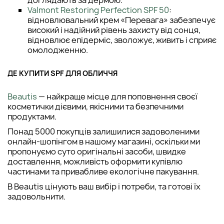
Valmont Restoring Perfection SPF 50
:
відновлювальний крем «Перевага» забезпечує
високий і надійний рівень захисту від сонця,
відновлює епідерміс, зволожує, живить і сприяє
омолодженню.
ДЕ КУПИТИ SPF ДЛЯ ОБЛИЧЧЯ
Beautis
— найкраще місце для поповнення своєї
косметички дієвими, якісними та безпечними
продуктами.
Понад 5000 покупців залишилися задоволеними
онлайн-шопінгом в нашому магазині, оскільки ми
пропонуємо суто оригінальні засоби, швидке
доставлення, можливість оформити купівлю
частинами та привабливе екологічне пакування.
В Beautis цінують ваш вибір і потреби, та готові їх
задовольнити.