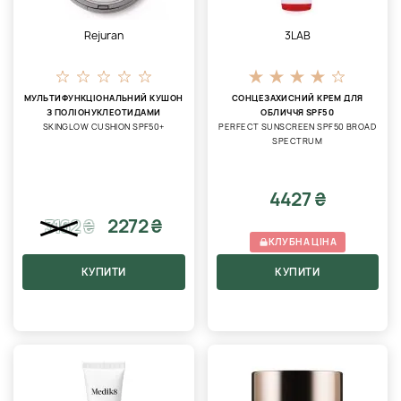
Rejuran
3LAB
МУЛЬТИФУНКЦІОНАЛЬНИЙ КУШОН
СОНЦЕЗАХИСНИЙ КРЕМ ДЛЯ
З ПОЛІОНУКЛЕОТИДАМИ
ОБЛИЧЧЯ SPF50
SKINGLOW CUSHION SPF50+
PERFECT SUNSCREEN SPF50 BROAD
SPECTRUM
4427 ₴
2272 ₴
3162
₴
КЛУБНА ЦІНА
КУПИТИ
КУПИТИ