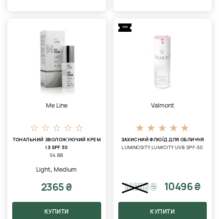
-30%
Me Line
Valmont
ТОНАЛЬНИЙ ЗВОЛОЖУЮЧИЙ КРЕМ
ЗАХИСНИЙ ФЛЮЇД ДЛЯ ОБЛИЧЧЯ
ІЗ SPF 30
LUMINOSITY LUMICITY UVB SPF-50
04 BB
,
Light
Medium
10496 ₴
2365 ₴
14993
₴
КУПИТИ
КУПИТИ