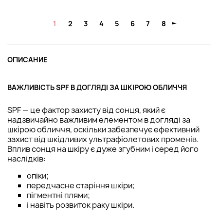
1
2
3
4
5
6
7
8
ОПИСАНИЕ
ВАЖЛИВІСТЬ SPF В ДОГЛЯДІ ЗА ШКІРОЮ ОБЛИЧЧЯ
SPF — це фактор захисту від сонця, який є
надзвичайно важливим елементом в догляді за
шкірою обличчя, оскільки забезпечує ефективний
захист від шкідливих ультрафіолетових променів.
Вплив сонця на шкіру є дуже згубним і серед його
наслідків:
опіки;
передчасне старіння шкіри;
пігментні плями;
і навіть розвиток раку шкіри.