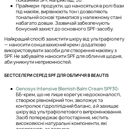
Праймери: продукти, що наносяться в ролі бази
під макіяж, вирівнюють тон і дозволяють
тональній основі триматися у належному стані
набагато довше. Зазвичай забезпечують
бонусний захист до основного SPF-засобу.
Найкращий спосіб захистити шкіру від ультрафіолету
— наносити сонцезахисний крем і додатково
використовувати засоби для створення макіяжу з
SPF. Не забувайте наносити SPF для обличчя щодня,
аби уникнути неприємностей.
БЕСТСЕЛЕРИ СЕРЕД SPF ДЛЯ ОБЛИЧЧЯ В BEAUTIS
Genosys Intensive Blemish Balm Cream SPF30
:
ББ-крем, що не лише корегує недосконалості,
створює рівномірний тон, зволожує та
контролює гідроліпідний баланс, а й захищає
шкіру від ультрафіолетового випромінювання.
Засіб попереджає фотостаріння, містить
високоякісні натуральні компоненти, які
доглядають за дермою.