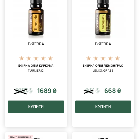
DoTERRA
DoTERRA
ЕФІРНА ОЛІЯ КУРКУМА
ЕФІРНА ОЛІЯ ЛЕМОНГРАС
TURMERIC
LEMONGRASS
1689 ₴
668 ₴
2103
₴
901
₴
КУПИТИ
КУПИТИ
ТОВАР ПІД ЗАМОВЛЕННЯ