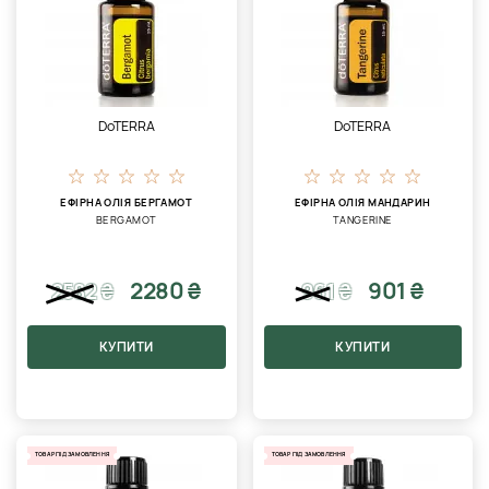
DoTERRA
DoTERRA
ЕФІРНА ОЛІЯ БЕРГАМОТ
ЕФІРНА ОЛІЯ МАНДАРИН
BERGAMOT
TANGERINE
2280 ₴
901 ₴
2582
₴
961
₴
КУПИТИ
КУПИТИ
ТОВАР ПІД ЗАМОВЛЕННЯ
ТОВАР ПІД ЗАМОВЛЕННЯ