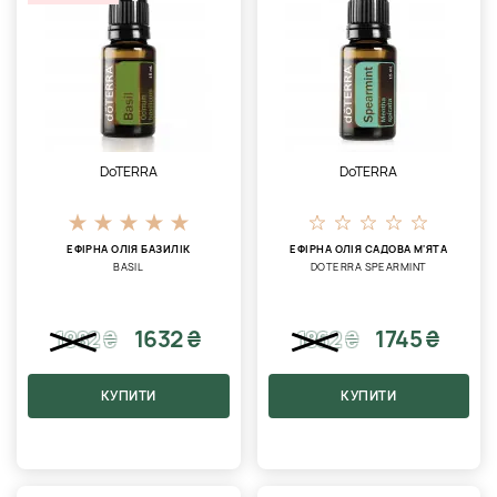
DoTERRA
DoTERRA
ЕФІРНА ОЛІЯ БАЗИЛІК
ЕФІРНА ОЛІЯ САДОВА М'ЯТА
BASIL
DOTERRA SPEARMINT
1632 ₴
1745 ₴
1982
₴
1862
₴
КУПИТИ
КУПИТИ