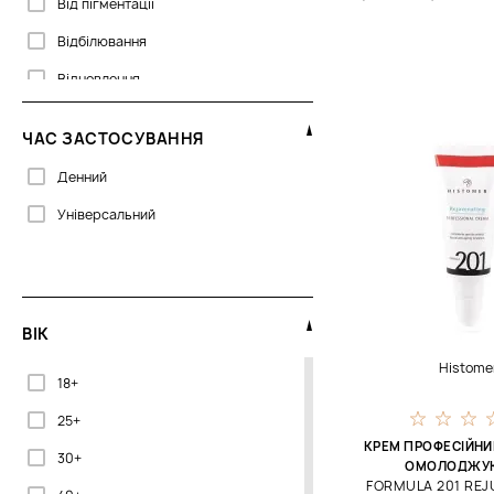
Від пігментації
Відбілювання
Відновлення
Гладкість
ЧАС ЗАСТОСУВАННЯ
Для макіяжу
Денний
Для пружності
Універсальний
Живлення
Заспокоєння
Захист
ВІК
Захист від сонця
Histome
Зволоження
18+
Зміцнення
25+
КРЕМ ПРОФЕСІЙНИ
Матування
30+
ОМОЛОДЖУ
FORMULA 201 REJ
Омолодження