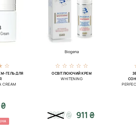
Biogena
М-ГЕЛЬ ДЛЯ
ОСВІТЛЮЮЧИЙ КРЕМ
З
WHITENING
Я
СОН
A CREAM
PERFEC
 ₴
1187
₴
911 ₴
ІНА