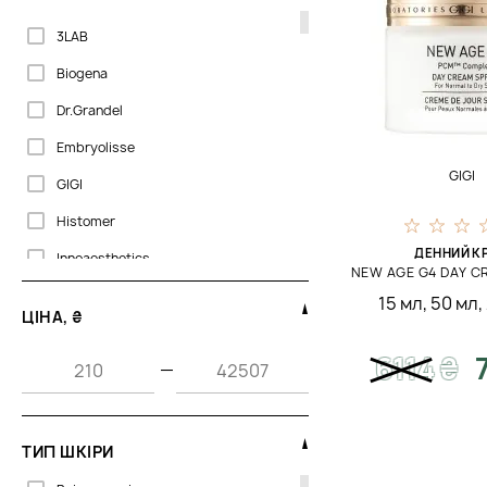
3LAB
Biogena
Dr.Grandel
Embryolisse
GIGI
GIGI
Histomer
ДЕННИЙ К
Innoaesthetics
NEW AGE G4 DAY C
Janssen Cosmetics
15 мл
,
50 мл
,
ЦІНА, ₴
Phytomer
6114
₴
—
Piel Cosmetics
Renew
ТИП ШКІРИ