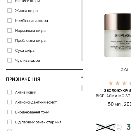
Всі типи шкіри
Жирна шкіра
Комбінована шкіра
Нормальна шкіра
Проблемна шкіра
Суха шкіра
Чутлива шкіра
GIGI
ПРИЗНАЧЕННЯ
ЗВОЛОЖУЮЧИ
Антивіковий
BIOPLASMA MOIST 
Антиоксидантний ефект
50 мл.
,
200
Вирівнювання тону
Від перших ознак старіння
4847
₴
3