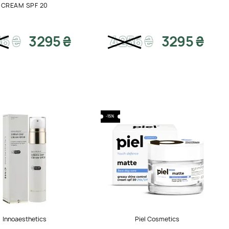
CREAM SPF 20
56
₴
3295 ₴
4256
₴
3295 ₴
-15%
Innoaesthetics
Piel Cosmetics