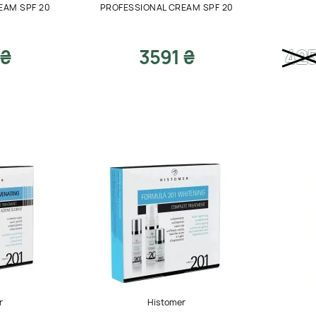
EAM SPF 20
PROFESSIONAL CREAM SPF 20
 ₴
3591 ₴
42
r
Histomer