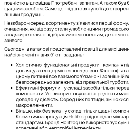
повністю відповідав її потребам і запитам. А також був
щадним засобом. Саме це і підштовхнуло її до створен
лінійки продукції.
Незабаром серед асортименту з'явилися перші форму
очищення, які відразу стали улюбленцями громадськос
завдяки ретельно підібраним компонентам, де немає 
зайвого.
Сьогодні в каталозі представлені позиції для вирішен
найрізноманітніших б'юті-завдань:
Холістично-функціональні продукти - компанія п
догляду за епідермісом послідовно. Філософія в 
цьому питанні все взаємопов'язано - і зовнішній 
безпосередньо залежить від правильної турботи
Ефективні формули - у складі засобів тільки перев
компоненти. Усі використовувані інгредієнти маю
доведену дієвість. Серед них пептиди, амінокисло
макроелементи.
Більше, ніж безпека - у складі тільки щадні компо
Косметична продукція Holifrog відповідає міжна
стандартам. Бренд Holifrog не використовує сумні
агресивні або непотрібні інгредієнти.