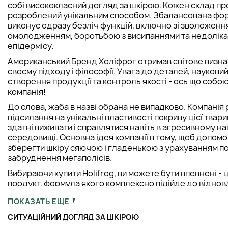
собі висококласний догляд за шкірою. Кожен склад п
розроблений унікальним способом. Збалансована фо
виконує одразу безліч функцій, включно зі зволоженн
омолодженням, боротьбою з висипаннями та недолік
епідермісу.
Американський Бренд Холіфрог отримав світове визна
своєму підходу і філософії. Увага до деталей, науковий
створення продукції та контроль якості - ось що собо
компанія!
До слова, жаба в назві обрана не випадково. Компанія
відсилання на унікальні властивості покриву цієї твар
здатні виживати і справлятися навіть в агресивному 
середовищі. Основна ідея компанії в тому, щоб допомо
зберегти шкіру сяючою і гладенькою з урахуванням по
забруднення мегаполісів.
Вибираючи купити Holifrog, ви можете бути впевнені - 
продукт, формула якого комплексно підійде до віднов
епідермісу.
ПОКАЗАТЬ ЕЩЕ
СИТУАЦІЙНИЙ ДОГЛЯД ЗА ШКІРОЮ