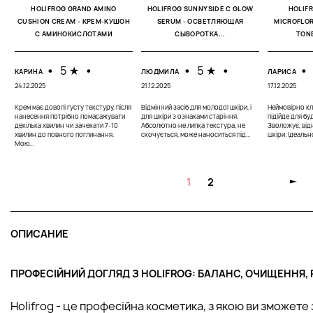
HOLIFROG GRAND AMINO
HOLIFROG SUNNYSIDE C GLOW
HOLIF
CUSHION CREAM - КРЕМ-КУШОН
SERUM - ОСВЕТЛЯЮЩАЯ
MICROFLOR
С АМИНОКИСЛОТАМИ
СЫВОРОТКА...
TONE
•
5 ★
•
•
5 ★
•
•
КАРИНА
ЛЮДМИЛА
ЛАРИСА
24.12.2025
21.12.2025
17.12.2025
Крем має доволі густу текстуру, після
Відмінний засіб для молодої шкіри, і
Неймовірно кл
нанесення потрібно помасажувати
для шкіри з ознаками старіння.
підійде для бу
декілька хвилин чи зачекати 7-10
Абсолютно не липка текстура, не
Зволожує, від
хвилин до повного поглинання.
скочується, може наноситься під...
шкіри. Ідеальн
Мою...
1
2
ОПИСАНИЕ
ПРОФЕСІЙНИЙ ДОГЛЯД З HOLIFROG: БАЛАНС, ОЧИЩЕННЯ,
Holifrog - це професійна косметика, з якою ви зможете