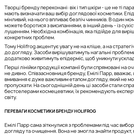
Творці бренду переконані: вік і тип шкіри - це не ті пар
мають визначати ваш вибір доглядової косметики. Епі
мінливий, на нього впливає безліч чинників. В один мо
можете боротися з висипаннями, в інший день - із сухі
лущенням. Необхідна комбінація, яка підійде для вир
конкретних проблем.
Тому Holifrog акцентує увагу не на кліше, а на стратег
до догляду. Засоби вирішуватимуть нагальні проблем
додатково живитимуть епідерміс, щоб уникнути ускла
Перші лінійки продукції компанії були спрямовані на о
не дивно. Співзасновниця бренду, Емілі Парр, вважає,
вмивання є дуже важливим етапом догляду, який не м
пропускати. На сьогоднішній день ці засоби стали спр
бестселерами космецевтики, їх рекомендують експер
світу.
ПЕРЕВАГИ КОСМЕТИКИ БРЕНДУ HOLIFROG
Емілі Парр сама зіткнулися з проблемами під час вибор
догляду та очищення. Вона не змогла знайти продукт, 