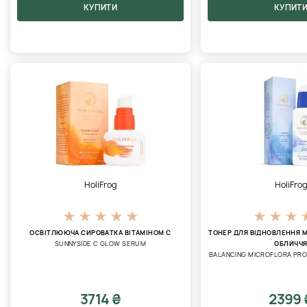
КУПИТИ
КУПИТ
HoliFrog
HoliFro
ОСВІТЛЮЮЧА СИРОВАТКА ВІТАМІНОМ С
ТОНЕР ДЛЯ ВІДНОВЛЕННЯ 
SUNNYSIDE C GLOW SERUM
ОБЛИЧЧ
BALANCING MICROFLORA PROB
3714 ₴
2399 