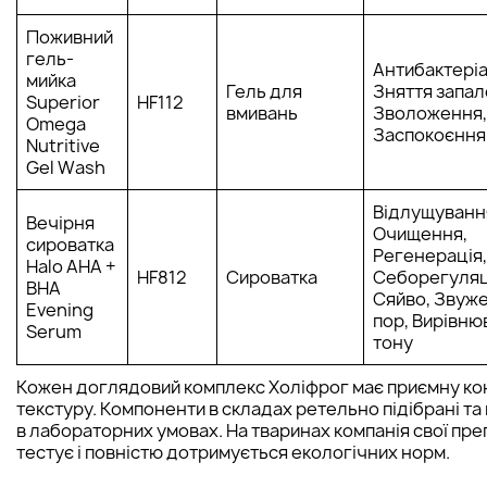
Поживний
гель-
Антибактеріа
мийка
Гель для
Зняття запал
Superior
HF112
вмивань
Зволоження,
Omega
Заспокоєння
Nutritive
Gel Wash
Відлущуванн
Вечірня
Очищення,
сироватка
Регенерація,
Halo AHA +
HF812
Сироватка
Себорегуляц
BHA
Сяйво, Звуж
Evening
пор, Вирівню
Serum
тону
Кожен доглядовий комплекс Холіфрог має приємну ко
текстуру. Компоненти в складах ретельно підібрані та
в лабораторних умовах. На тваринах компанія свої пре
тестує і повністю дотримується екологічних норм.