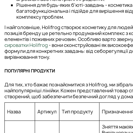
Рішення для будь-яких б'юті-завдань - косметика
багатофункціональна і підійде для вирішення від
комплексу проблем.
І найголовніше, Holifrog створює косметику для людей
позиція бренду це ретельно продуманий комплекс з к
елементів і поживних речовин. Особливо варто зверну
сироватки Holifrog
- вони сконструйовані як високоефе
формули для конкретних завдань: від себорегуляції д
вирівнювання тону.
ПОПУЛЯРНІ ПРОДУКТИ
Для тих, хто бажає познайомитися з Holifrog, ми зібрал
найпопулярніші лінійки. Кожен представлений товар 
створений, щоб забезпечити безпечний догляд у дома
Назва
Артикул
Тип продукту
Призначенн
Зняття макія
Вирівнюванн