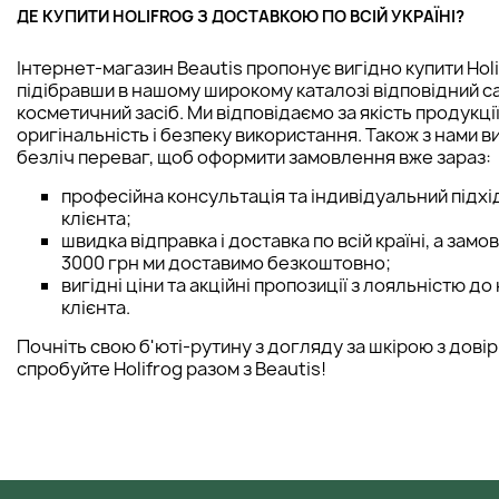
ДЕ КУПИТИ HOLIFROG З ДОСТАВКОЮ ПО ВСІЙ УКРАЇНІ?
Інтернет-магазин Beautis пропонує вигідно купити Holi
підібравши в нашому широкому каталозі відповідний с
косметичний засіб. Ми відповідаємо за якість продукції,
оригінальність і безпеку використання. Також з нами в
безліч переваг, щоб оформити замовлення вже зараз:
професійна консультація та індивідуальний підхі
клієнта;
швидка відправка і доставка по всій країні, а замо
3000 грн ми доставимо безкоштовно;
вигідні ціни та акційні пропозиції з лояльністю д
клієнта.
Почніть свою б'юті-рутину з догляду за шкірою з довіри
спробуйте Holifrog разом з Beautis!