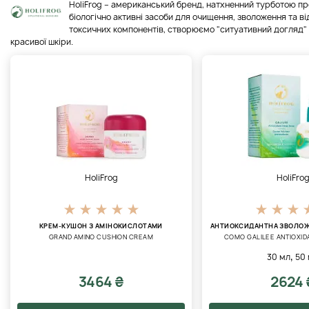
HoliFrog – американський бренд, натхненний турботою пр
біологічно активні засоби для очищення, зволоження та ві
токсичних компонентів, створюємо "ситуативний догляд" 
красивої шкіри.
HoliFrog
HoliFro
КРЕМ-КУШОН З АМІНОКИСЛОТАМИ
АНТИОКСИДАНТНА ЗВОЛО
GRAND AMINO CUSHION CREAM
COMO GALILEE ANTIOXID
,
30 мл
50
3464 ₴
2624 