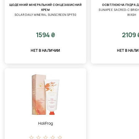
ЩОДЕННИЙ МІНЕРАЛЬНИЙ СОНЦЕЗАХИСНИЙ
ОСВІТЛЮЮЧА ПУДРА Д
КРЕМ
SUNAPEE SACRED-C BRIG
SOLAR DAILY MINERAL SUNSCREEN SPF30
WASH
1594 ₴
2109 
НЕТ В НАЛИЧИИ
НЕТ В НАЛ
HoliFrog