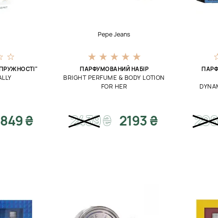
Pepe Jeans
 ПРУЖНОСТІ"
ПАРФУМОВАНИЙ НАБІР
ПАРФ
ALLY
BRIGHT PERFUME & BODY LOTION
FOR HER
DYNA
849 ₴
2439
₴
2193 ₴
29