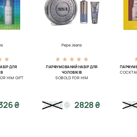
ns
Pepe Jeans
АБІР ДЛЯ
ПАРФУМОВАНИЙ НАБІР ДЛЯ
ПАРФУМЕ
COCKTAIL
ІВ
ЧОЛОВІКІВ
FOR HIM GIFT
SOBOLD FOR HIM
326 ₴
3666
₴
2828 ₴
187