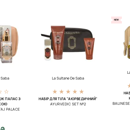
NEW
L
e Saba
La Sultane De Saba
НАБ
АДЖ ПАЛАС З
НАБІР ДЛЯ ТІЛА "АЮРВЕДИЧНИЙ"
BALINES
AYURVEDIC SET №2
КОЮ
AJ PALACE
 ₴