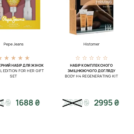
Pepe Jeans
Histomer
РНИЙ НАБІР ДЛЯ ЖІНОК
НАБІР КОМПЛЕКСНОГО
 EDITION FOR HER GIFT
ЗМІЦНЮЮЧОГО ДОГЛЯДУ
SET
BODY H4 REGENERATING KIT
6
₴
1688 ₴
3869
₴
2995 ₴