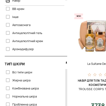
Набір
Piel Cosmetics
BB-крем
Rituals
Інше
NEW
Sabrina Carpenter
Автозасмага
Thalgo
Антицелюлітний гель
Tisserand
Антицелюлітний крем
Tous
Аромадифузор
Valmont
Аромат для автомобіля
ТИП ШКІРИ
La Sultane D
Ароматизований спрей
Всі типи шкіри
Ароматична свічка
Жирна шкіра
НАБІР ДЛЯ ТІЛА Т
Бальзам для обличчя
КОСМЕТИЧ
Комбінована шкіра
TROUSSE CORPS T
Бальзам для сосків
Нормальна шкіра
Бальзам для тіла
3738
Проблемна шкіра
Бальзам після гоління