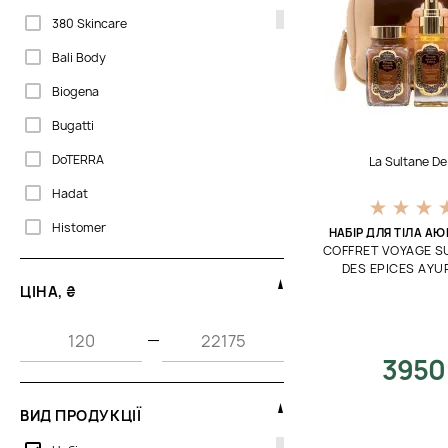
380 Skincare
Bali Body
Biogena
Bugatti
DoTERRA
La Sultane D
Hadat
Histomer
НАБІР ДЛЯ ТІЛА А
COFFRET VOYAGE S
Janssen Cosmetics
DES EPICES AYU
ЦІНА, ₴
La Biosthetique
La Sultane De Saba
—
3950
Oxford Biolabs
Pepe Jeans
ВИД ПРОДУКЦІЇ
Phytomer