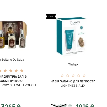
-20%
a Sultane De Saba
Thalgo
ІР ДЛЯ ТІЛА БАЛІ З
КОСМЕТИЧКОЮ
НАБІР "АЛЬЯНС ДЛЯ ЛЕГКОСТІ"
E BODY SET WITH POUCH
LIGHTNESS ALLY
3245 ₴
2389
₴
1916 ₴