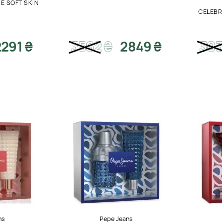
E SOFT SKIN
CELEBR
2291 ₴
3562
₴
2849 ₴
30
ns
Pepe Jeans