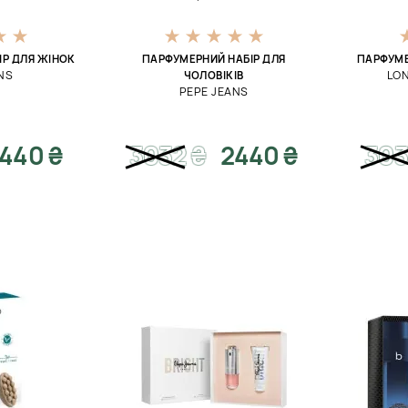
Р ДЛЯ ЖІНОК
ПАРФУМЕРНИЙ НАБІР ДЛЯ
ПАРФУМЕ
NS
LON
ЧОЛОВІКІВ
PEPE JEANS
440 ₴
3032
₴
2440 ₴
303