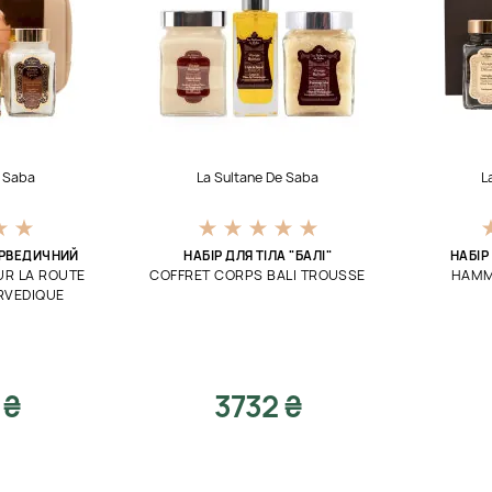
e Saba
La Sultane De Saba
L
ЮРВЕДИЧНИЙ
НАБІР ДЛЯ ТІЛА "БАЛІ"
НАБІР
UR LA ROUTE
COFFRET CORPS BALI TROUSSE
HAMM
RVEDIQUE
 ₴
3732 ₴