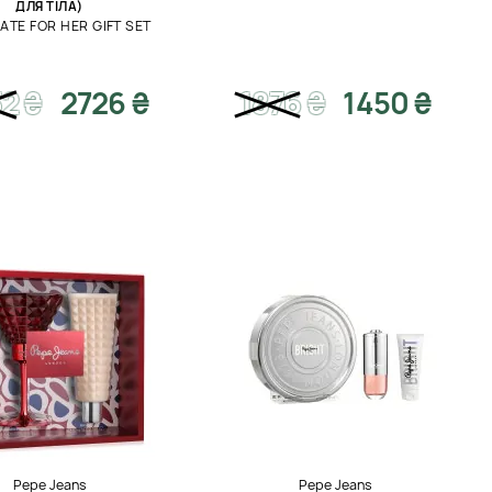
ДЛЯ ТІЛА)
ATE FOR HER GIFT SET
32
₴
2726 ₴
1876
₴
1450 ₴
Pepe Jeans
Pepe Jeans