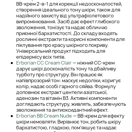
BB-крем 2-в-1 для корекції недосконалостей,
створення ідеального тону шкіри, також для
надійного захисту від ультрафіолетового
випромінювання. Засіб дає ефект глибокого
зволоження, тонізує та надає обличчю
приємної бархатистості. До складу входять
рослинні екстракти та корисні компоненти для
піклування про красу шкірного покриву.
Універсальний продукт підходить для
епідермісу всіх типів.
Erborian CC Cream Clair
— ніжний СС-крем
дарує шкірі досконалість тону та дбайливу
турботу про структуру. Він працює як
напівпрозорий тон: маскує недоліки, коригує
колір, надає особі гарного сяйва. Формулу
доповнює екстракт центели азіатської,
аденозин та вітамін В3. Активні компоненти
доглядають структуру, живлять, забезпечують
зволоження та антиоксидантний ефект.
Erborian BB Cream Nude
— BB-крем для ефекту
шкіри немовляти. Вирівнює тон, робить шкіру
бархатистою, гладкою, пом'якшує та надає