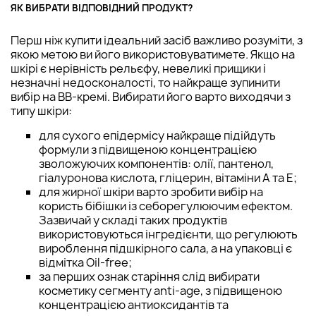
ЯК ВИБРАТИ ВІДПОВІДНИЙ ПРОДУКТ?
Перш ніж купити ідеальний засіб важливо розуміти, з
якою метою ви його використовуватимете. Якщо на
шкірі є нерівність рельєфу, невеликі прищики і
незначні недосконалості, то найкраще зупинити
вибір на ВВ-кремі. Вибирати його варто виходячи з
типу шкіри:
для сухого епідермісу найкраще підійдуть
формули з підвищеною концентрацією
зволожуючих компонентів: олії, пантенол,
гіалуронова кислота, гліцерин, вітаміни А та Е;
для жирної шкіри варто зробити вибір на
користь бібішки із себорегулюючим ефектом.
Зазвичай у складі таких продуктів
використовуються інгредієнти, що регулюють
вироблення підшкірного сала, а на упаковці є
відмітка Oil-free;
за перших ознак старіння слід вибирати
косметику сегменту anti-age, з підвищеною
концентрацією антиоксидантів та