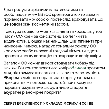
Два продукти з різними властивостями та
особливостями — ВВ і СС креми багато хто звикли
порівнювати між собою, проте слід враховувати, що
це зовсім різні косметичні засоби.
Текстура першого — більш щільна та кремова, у той
час як СС-крем за консистенцією легкий та
водянистий. Бібішка має найщільніший пігмент і при
нанесенні чимось нагадує тональну основу. СС-
крем має слабо виражені тонуючі пігменти, здатні
провести легку корекцію та покращити колір шкіри.
Загалом СС можна використовувати як базу під
макіяж. Він контролюватиме колір
обличчя
протягом
дня, підтримувати гладкість шкіри та еластичність.
ВВ крем відмінно впорається з коригуванням та
прихованням недосконалостей, при цьому не
перевантажуватиме шкіру, а лише створить
акуратне рівномірне покриття.
СЕКРЕТ ЕФЕКТИВНОСТІ У СКЛАДАХ: ФОРМУЛИ СС І ВВ