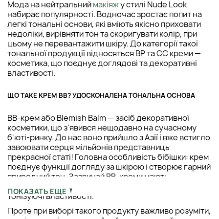
Мода на нейтральний
макіяж
у стилі Nude Look
набирає популярності. Водночас зростає попит на
легкі тональні основи, які вміють якісно приховати
недоліки, вирівняти тон та скоригувати колір, при
цьому не перевантажити шкіру. До категорії такої
тональної продукції відносяться ВР та СС креми —
косметика, що поєднує доглядові та декоративні
властивості.
ЩО ТАКЕ КРЕМ ВВ? УДОСКОНАЛЕНА ТОНАЛЬНА ОСНОВА
BB-крем або Blemish Balm — засіб декоративної
косметики, що з'явився нещодавно на сучасному
б'юті-ринку. До нас воно прийшло з Азії і вже встигло
завоювати серця мільйонів представниць
прекрасної статі! Головна особливість бібішки: крем
поєднує функції догляду за шкірою і створює гарний
природний тон. Зазвичай BB-креми мають
пристойний фактор SPF, мають зволожуючі або
ПОКАЗАТЬ ЕЩЕ
тонізуючі властивості.
Проте при виборі такого продукту важливо розуміти,