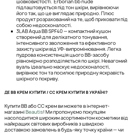
шовковистості. Erborian bb nude
підлаштовується під тон шкіри, вирівнюючи
його так, що це виглядає природно. Плюс
продукт розрахований на те, щоб приховати під
собою недосконалості.
3LAB Aqua BB SPF40 — компактний кушон
створений для делікатного тонування,
інтенсивного зволоження та ефективного
захисту шкіри від УФ-випромінювання. Легка
пудрова консистенція цього BB-засобу
рівномірно розподіляється по шкірі. Невагомий
вуаль ідеально маскує недосконалості,
вирівнює тон та посилює природну яскравість
шкірного покриву.
ДЕ BB КРЕМ КУПИТИ / CC КРЕМ КУПИТИ В УКРАЇНІ?
Купити BB або СС крем ви можете в інтернет-
магазині
Beautis
! Ми пропонуємо покупцям
насолодитися широким асортиментом косметики від
найкращих світових виробників з швидкою
доставкою замовлень в будь-яку точку країни — чи