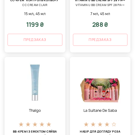
CC-КРЕМ "КОНТРОЛЬ КОЛЬОРУ"
VITAMIN U BB CREAM SPF 28 PA++
CC CREAM CLAIR
VITAMIN U BB CREAM SPF 28 PA++
,
,
15 мл
45 мл
7 мл
45 мл
1199 ₴
288 ₴
ПРЕДЗАКАЗ
ПРЕДЗАКАЗ
Thalgo
La Sultane De Saba
ВВ-КРЕМ ІЗ ЕФЕКТОМ СЯЙВА
НАБІР ДЛЯ ДОГЛЯДУ РОЗА