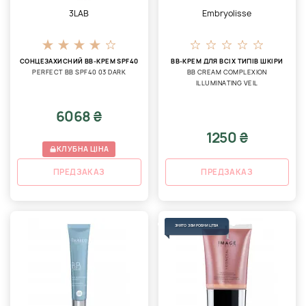
3LAB
Embryolisse
СОНЦЕЗАХИСНИЙ BB-КРЕМ SPF40
BB-КРЕМ ДЛЯ ВСІХ ТИПІВ ШКІРИ
PERFECT BB SPF40 03 DARK
ВВ CREAM COMPLEXION
ILLUMINATING VEIL
6068 ₴
1250 ₴
КЛУБНА ЦІНА
ПРЕДЗАКАЗ
ПРЕДЗАКАЗ
ЗНЯТО З ВИРОБНИЦТВА