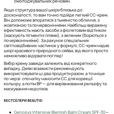
омолоджувальних речовин.
Якщо структура вашої шкіри близька до
досконалості, то вам точно підійде легкий СС-крем.
Він допоможе впоратися з тьмяністю обличчя, з
жовтизною та почервоніннями. Найбільш виражену
ефективність мають засоби з фіолетовим відтінком
(маскують пігментні плями), з зеленим (борються з
почервоніннями). За рахунок спеціальних
світловідбивних частинок у формулі, СС-крем надає
шкірі красивого природного сяйва, від якого просто
неможливо відірвати погляд!
Вибір крему завжди залежить від конкретного
випадку. Деякі візажисти рекомендують
використовувати ці два продукти разом, а точніше
по черзі: спочатку наносити СС для корекції
кольору, а потім ВР — для вирівнювання рельєфу та
маскування недоліків.
БЕСТСЕЛЕРИ BEAUTIS:
Genosys Intensive Blemish Balm Cream SPF-30
—