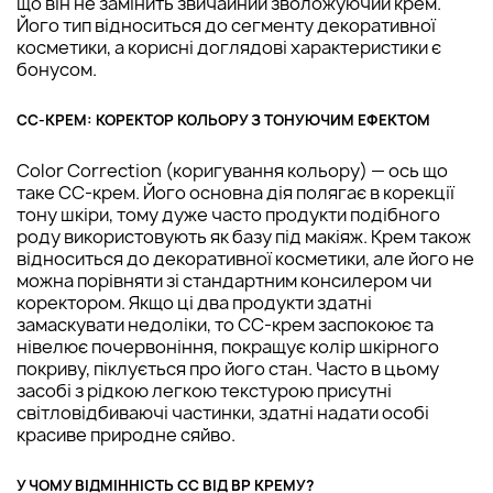
що він не замінить звичайний зволожуючий крем.
Його тип відноситься до сегменту декоративної
косметики, а корисні доглядові характеристики є
бонусом.
CC-КРЕМ: КОРЕКТОР КОЛЬОРУ З ТОНУЮЧИМ ЕФЕКТОМ
Color Correction (коригування кольору) — ось що
таке СС-крем. Його основна дія полягає в корекції
тону шкіри, тому дуже часто продукти подібного
роду використовують як базу під макіяж. Крем також
відноситься до декоративної косметики, але його не
можна порівняти зі стандартним консилером чи
коректором. Якщо ці два продукти здатні
замаскувати недоліки, то СС-крем заспокоює та
нівелює почервоніння, покращує колір шкірного
покриву, піклується про його стан. Часто в цьому
засобі з рідкою легкою текстурою присутні
світловідбиваючі частинки, здатні надати особі
красиве природне сяйво.
У ЧОМУ ВІДМІННІСТЬ CC ВІД ВР КРЕМУ?