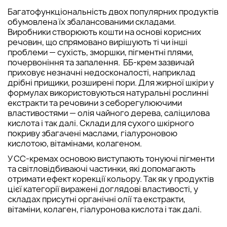
Багатофункціональність двох популярних продуктів
обумовлена їх збалансованими складами.
Виробники створюють кошти на основі корисних
речовин, що спрямовано вирішують ті чи інші
проблеми — сухість, зморшки, пігментні плями,
почервоніння та запалення. ББ-крем зазвичай
приховує незначні недосконалості, наприклад
дрібні прищики, розширені пори. Для жирної шкіри у
формулах використовуються натуральні рослинні
екстракти та речовини з себорегулюючими
властивостями — олія чайного дерева, саліцилова
кислота і так далі. Склади для сухого шкірного
покриву збагачені маслами, гіалуроновою
кислотою, вітамінами, колагеном.
У СС-кремах основою виступають тонуючі пігменти
та світловідбиваючі частинки, які допомагають
отримати ефект корекції кольору. Так як у продуктів
цієї категорії виражені доглядові властивості, у
складах присутні органічні олії та екстракти,
вітаміни, колаген, гіалуронова кислота і так далі.