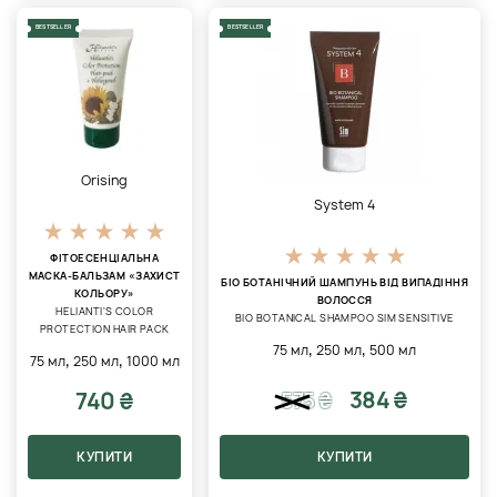
BESTSELLER
BESTSELLER
Orising
System 4
ФІТОЕСЕНЦІАЛЬНА
МАСКА-БАЛЬЗАМ «ЗАХИСТ
БІО БОТАНІЧНИЙ ШАМПУНЬ ВІД ВИПАДІННЯ
КОЛЬОРУ»
ВОЛОССЯ
HELIANTI'S COLOR
BIO BOTANICAL SHAMPOO SIM SENSITIVE
PROTECTION HAIR PACK
,
,
75 мл
250 мл
500 мл
,
,
75 мл
250 мл
1000 мл
384 ₴
740 ₴
575
₴
КУПИТИ
КУПИТИ