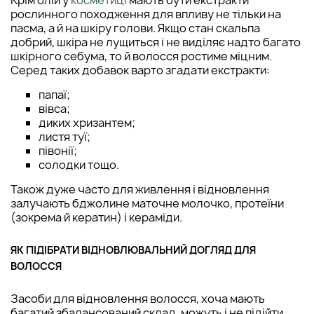
Крім олій у
косметиці
мають бути екстракти
рослинного походження для впливу не тільки на
пасма, а й на шкіру голови. Якщо стан скальпа
добрий, шкіра не лущиться і не виділяє надто багато
шкірного себума, то й волосся ростиме міцним.
Серед таких добавок варто згадати екстракти:
папаї;
вівса;
диких хризантем;
листя туї;
півонії;
солодки тощо.
Також дуже часто для живлення і відновлення
залучають бджолине маточне молочко, протеїни
(зокрема й кератин) і кераміди.
ЯК ПІДІБРАТИ ВІДНОВЛЮВАЛЬНИЙ ДОГЛЯД ДЛЯ
ВОЛОССЯ
Засоби для відновлення волосся, хоча мають
багатий збалансований склад, можуть і не підійти