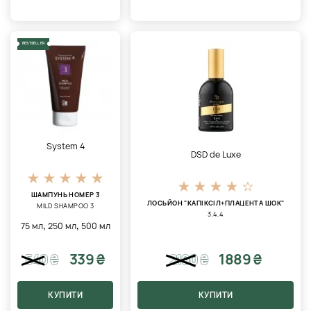
BESTSELLER
System 4
DSD de Luxe
ШАМПУНЬ НОМЕР 3
ЛОСЬЙОН "КАПІКСІЛ+ПЛАЦЕНТА ШОК"
MILD SHAMPOO 3
3.4.4
,
,
75 мл
250 мл
500 мл
339 ₴
1889 ₴
540
₴
2100
₴
КУПИТИ
КУПИТИ