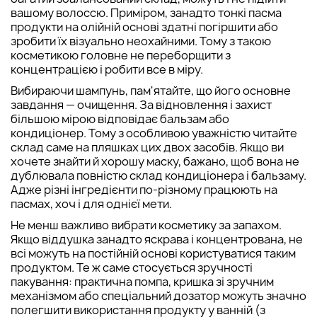
вашому волоссю. Приміром, занадто тонкі пасма
продукти на олійній основі здатні погіршити або
зробити їх візуально неохайними. Тому з такою
косметикою головне не переборщити з
концентрацією і робити все в міру.
Вибираючи шампунь, пам'ятайте, що його основне
завдання — очищення. За відновлення і захист
більшою мірою відповідає бальзам або
кондиціонер. Тому з особливою уважністю читайте
склад саме на пляшках цих двох засобів. Якщо ви
хочете знайти й хорошу маску, бажано, щоб вона не
дублювала повністю склад кондиціонера і бальзаму.
Адже різні інгредієнти по-різному працюють на
пасмах, хоч і для однієї мети.
Не менш важливо вибрати косметику за запахом.
Якщо віддушка занадто яскрава і концентрована, не
всі можуть на постійній основі користуватися таким
продуктом. Те ж саме стосується зручності
пакування: практична помпа, кришка зі зручним
механізмом або спеціальний дозатор можуть значно
полегшити використання продукту у ванній (з