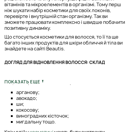
вітамінів та мікроелементів в організмі. Тому перш
ніж шукати набір косметики для своїх локонів,
перевірте і внутрішній стан організму. Так ви
зможете працювати комплексно і швидше побачити
позитивну динаміку.
Що стосується косметики для волосся, то її та ще
багато інших продуктів для шкіри обличчя й тіла ви
знайдете на сайті Beautis.
ДОГЛЯД ДЛЯ ВІДНОВЛЕННЯ ВОЛОССЯ: СКЛАД
Більшість продуктів, які відновлюють волосся,
збирають у складі величезну кількість олій:
ПОКАЗАТЬ ЕЩЕ
арганову;
авокадо;
ши;
кокосову;
виноградних кісточок;
мигдальну тощо.