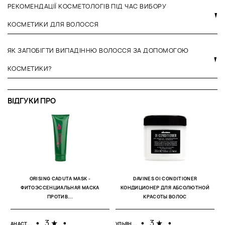
РЕКОМЕНДАЦІЇ КОСМЕТОЛОГІВ ПІД ЧАС ВИБОРУ
КОСМЕТИКИ ДЛЯ ВОЛОССЯ
ЯК ЗАПОБІГТИ ВИПАДІННЮ ВОЛОССЯ ЗА ДОПОМОГОЮ
КОСМЕТИКИ?
ВІДГУКИ ПРО
А
13
ORISING CADUTA MASK -
DAVINES OI CONDITIONER
ФИТОЭССЕНЦИАЛЬНАЯ МАСКА
КОНДИЦИОНЕР ДЛЯ АБСОЛЮТНОЙ
О
ПРОТИВ...
КРАСОТЫ ВОЛОС
г
(
к
•
3 ★
•
•
3 ★
•
АНАСТ...
УЛЬЯН...