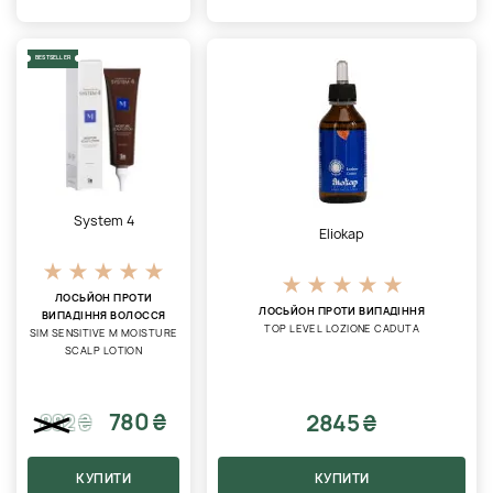
BESTSELLER
System 4
Eliokap
ЛОСЬЙОН ПРОТИ
ЛОСЬЙОН ПРОТИ ВИПАДІННЯ
ВИПАДІННЯ ВОЛОССЯ
TOP LEVEL LOZIONE CADUTA
SIM SENSITIVE M MOISTURE
SCALP LOTION
780 ₴
2845 ₴
882
₴
КУПИТИ
КУПИТИ