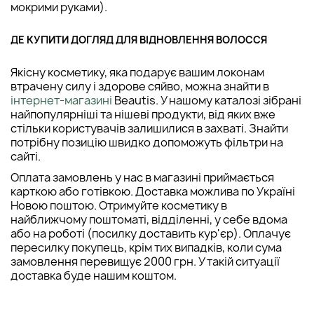
мокрими руками).
ДЕ КУПИТИ ДОГЛЯД ДЛЯ ВІДНОВЛЕННЯ ВОЛОССЯ
Якісну косметику, яка подарує вашим локонам
втрачену силу і здорове сяйво, можна знайти в
інтернет-магазині
Beautis. У нашому каталозі зібрані
найпопулярніші та нішеві продукти, від яких вже
стільки користувачів залишилися в захваті. Знайти
потрібну позицію швидко допоможуть фільтри на
сайті.
Оплата замовлень у нас в магазині приймається
карткою або готівкою. Доставка можлива по Україні
Новою поштою. Отримуйте косметику в
найближчому поштоматі, відділенні, у себе вдома
або на роботі (посилку доставить кур'єр). Оплачує
пересилку покупець, крім тих випадків, коли сума
замовлення перевищує 2000 грн. У такій ситуації
доставка буде нашим коштом.