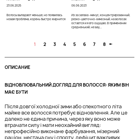
23.06.2025
06.06.2023
Волосы выпадают меньше, но появилась
Из за запаха -минус, концентрированный,
новая проблема, корень быстро жирнится
резко-цветочно-химозный, на волосах
остается и я его ощущаю. В применении
средненький, не вау,...
1
2
3
4
5
6
7
8
ОПИСАНИЕ
ВІДНОВЛЮВАЛЬНИЙ ДОГЛЯД ДЛЯ ВОЛОССЯ: ЯКИМ ВІН
МАЄ БУТИ
Після довгої холодної зими або спекотного літа
майже все волосся потребує відновлення. Але це
далеко не єдина причина, через яку воно може
втрачати силу і мати неохайний вигляд:
непрофесійно виконане фарбування, мізерний
раціон, нестача сну і спорту, дефіцит важливих