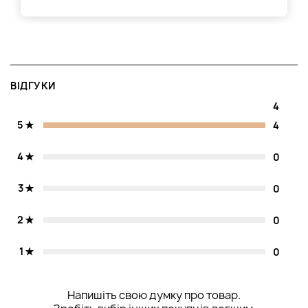
інтенсивного живлення пошкоджених або сухих
локонів рекомендується збільшити до 15 хвилин. Цей
додатковий період дозволить активним речовинам
глибше поринути у структуру, забезпечуючи більш
виражений ефект.
Спосіб нанесення
: Наносите на вологі пасма після
ВІДГУКИ
очищення. Почніть з коріння і рівномірно розподіліть
4
по довжині, приділяючи увагу кінчикам. Для
оптимального впливу використовуйте гребінець із
5
4
широкими зубцями, щоб забезпечити рівномірний
розподіл та запобігти пошкодженню. Масаж також
4
0
буде корисним, оскільки це сприяє поліпшенню
кровообігу та кращому проникненню активних
3
0
інгредієнтів.
Помилки при застосуванні
: Слід уникати
2
застосування на надто мокрі або сирі локони,
0
оскільки це може знизити ефективність дії. Також не
залишайте склад занадто довго, щоб уникнути
1
0
обтяження. Після застосування уникайте
використання гарячої води під час змивання, щоб не
пошкодити структуру та зберегти м'якість.
Напишіть свою думку про товар.