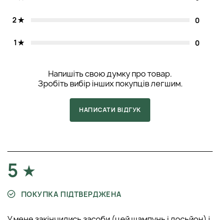
2
0
1
0
Напишіть свою думку про товар.
Зробіть вибір інших покупців легшим.
НАПИСАТИ ВІДГУК
5
ПОКУПКА ПІДТВЕРДЖЕНА
У мене закінчились засоби (цей шампунь і лосьйон) і