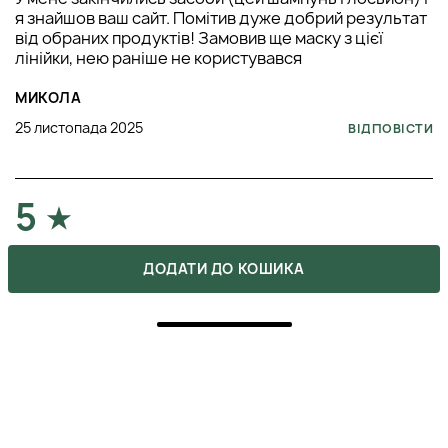
я знайшов ваш сайт. Помітив дуже добрий результат
від обраних продуктів! Замовив ще маску з цієї
лінійки, нею раніше не користувався
МИКОЛА
25 листопада 2025
ВІДПОВІСТИ
5
ПОКУПКА ПІДТВЕРДЖЕНА
ДОДАТИ ДО КОШИКА
Замовляв його з великою знижкою і не очікував
нічого особливого, але результат порадував) Він
дуже добре піниться і м'яко очищує, не
пересушуючи шкіру, як інші засоби від лупи)
Шампунь допоміг не просто позбутися проблеми, а й
заспокоїв подразнену шкіру!)