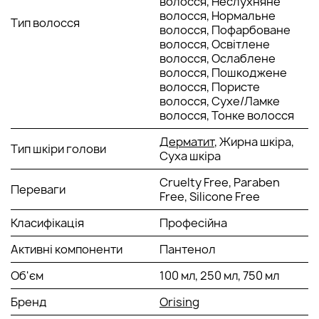
волосся, Неслухняне
рекомендується залишити шампунь на волоссі на 2-3
волосся, Нормальне
Тип волосся
хвилини перед змиванням. Уникайте попадання шампуню у
волосся, Пофарбоване
вічі.
волосся, Освітлене
волосся, Ослаблене
Інструкція з догляду:
Зберігайте шампунь у
волосся, Пошкоджене
прохолодному та сухому місці, далеко від прямих сонячних
волосся, Пористе
променів. Щільно закривайте після кожного використання.
волосся, Сухе/Ламке
волосся, Тонке волосся
Дерматит
, Жирна шкіра,
Тип шкіри голови
Суха шкіра
Cruelty Free, Paraben
Переваги
Free, Silicone Free
Класифікація
Професійна
Активні компоненти
Пантенол
Об'єм
100 мл, 250 мл, 750 мл
Бренд
Orising