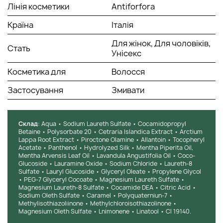
Лінія косметики
Antiforfora
Країна
Італія
Для жінок, Для чоловіків,
Стать
Унісекс
Косметика для
Волосся
Застосування
Змивати
Cклад
: Aqua • Sodium Laureth Sulfate • Cocamidopropyl
Betaine • Polysorbate 20 • Cetraria Islandica Extract • Arctium
Lappa Root Extract • Piroctone Olamine • Allantoin • Tocopheryl
Acetate • Panthenol • Hydrolyzed Silk • Mentha Piperita Oil,
Mentha Arvensis Leaf Oil • Lavandula Angustifolia Oil • Coco-
Glucoside • Lauramine Oxide • Sodium Chloride • Laureth-8
Sulfate • Lauryl Glucoside • Glyceryl Oleate • Propylene Glycol
• PEG-7 Glyceryl Cocoate • Magnesium Laureth Sulfate •
Magnesium Laureth-8 Sulfate • Cocamide DEA • Citric Acid •
Sodium Oleth Sulfate • Caramel • Polyquaterniun-7 •
Methylisothiazoliinone • Methylchloroisothiazolinone •
Magnesium Oleth Sulfate • Lnimonene • Linatool • Cl 19140.