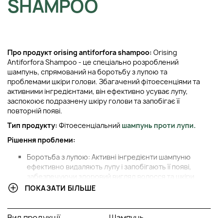
SHAMPOO
Про продукт orising antiforfora shampoo:
Orising
Antiforfora Shampoo - це спеціально розроблений
шампунь, спрямований на боротьбу з лупою та
проблемами шкіри голови. Збагачений фітоесенціями та
активними інгредієнтами, він ефективно усуває лупу,
заспокоює подразнену шкіру голови та запобігає її
повторній появі.
Тип продукту:
Фітоесенціальний
шампунь проти лупи.
Рішення проблеми:
Боротьба з лупою: Активні інгредієнти шампуню
ефективно видаляють лупу і запобігають її появі,
забезпечуючи здоровий вигляд волосся та шкіри
голови.
ПОКАЗАТИ БІЛЬШЕ
Заспокоєння та зволоження: Фітоесенції та рослинні
екстракти у складі шампуню допомагають зняти
подразнення та зволожити шкіру голови, запобігаючи
Вид продукції
Шампунь