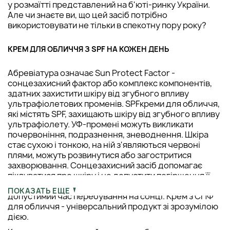
у розмаїтті представлений на б'юті-ринку України.
Але чи знаєте ви, що цей засіб потрібно
використовувати не тільки в спекотну пору року?
КРЕМ ДЛЯ ОБЛИЧЧЯ З SPF НА КОЖЕН ДЕНЬ
Абревіатура означає Sun Protect Factor -
сонцезахисний фактор або комплекс компонентів,
здатних захистити шкіру від згубного впливу
ультрафіолетових променів. SPFкреми для обличчя,
які містять SPF, захищають шкіру від згубного впливу
ультрафіолету. УФ-промені можуть викликати
почервоніння, подразнення, зневоднення. Шкіра
стає сухою і тонкою, на ній з'являються червоні
плями, можуть розвинутися або загостритися
захворювання. Сонцезахисний засіб допомагає
піклуватися про шкіру і не допустити погіршення її
стану. До того ж,
крем для обличчя
з СПФ подовжує
ПОКАЗАТЬ ЕЩЕ
допустимий час перебування на сонці. Крем з СПФ
для обличчя - універсальний продукт зі зрозумілою
дією.