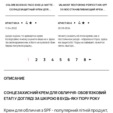
Е
COLORESCIENCE FACE SHIELD MATTE -
VALMONT RESTORING PERFECTION SPF
17
СОЛНЦЕЗАЩИТНЫЙ КРЕМ ДЛЯ...
50 ВОССТАНАВЛИВАЮЩИЙ КРЕМ...
М
с
•
4 ★
•
•
4 ★
•
л
КРИСТИНА
КРИСТИНА
п
11.04.2022
20.09.2024
Щодо оцінки, то адекватно крем
Не могу сказать об этом креме, как о
Колорсайнс я можу оцінити лише на 4 зірки.
постоянном уходе - я брала в отпуск, здесь
За своїм враженням, я його не купила б і Вам
же защита 50. Поры не забивает, ложится
перед покупкою раджу...
легко, быстро...
1
2
3
4
5
6
7
8
ОПИСАНИЕ
СОНЦЕЗАХИСНИЙ КРЕМ ДЛЯ ОБЛИЧЧЯ: ОБОВ'ЯЗКОВИЙ
ЕТАП У ДОГЛЯДІ ЗА ШКІРОЮ В БУДЬ-ЯКУ ПОРУ РОКУ
Крем для обличчя з SPF - популярний літній продукт,