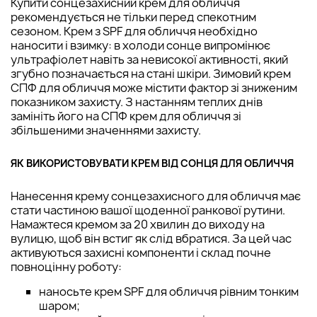
Купити сонцезахисний крем для обличчя
рекомендується не тільки перед спекотним
сезоном. Крем з SPF для обличчя необхідно
наносити і взимку: в холоди сонце випромінює
ультрафіолет навіть за невисокої активності, який
згубно позначається на стані шкіри. Зимовий крем
СПФ для обличчя може містити фактор зі зниженим
показником захисту. З настанням теплих днів
замініть його на СПФ крем для обличчя зі
збільшеними значеннями захисту.
ЯК ВИКОРИСТОВУВАТИ КРЕМ ВІД СОНЦЯ ДЛЯ ОБЛИЧЧЯ
Нанесення крему сонцезахисного для обличчя має
стати частиною вашої щоденної ранкової рутини.
Намажтеся кремом за 20 хвилин до виходу на
вулицю, щоб він встиг як слід вбратися. За цей час
активуються захисні компоненти і склад почне
повноцінну роботу:
наносьте крем SPF для обличчя рівним тонким
шаром;