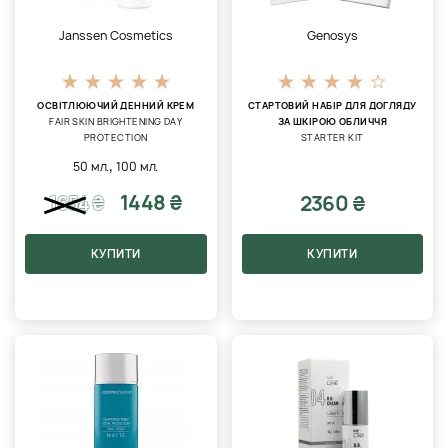
Janssen Cosmetics
Genosys
ОСВІТЛЮЮЧИЙ ДЕННИЙ КРЕМ
СТАРТОВИЙ НАБІР ДЛЯ ДОГЛЯДУ
FAIR SKIN BRIGHTENING DAY
ЗА ШКІРОЮ ОБЛИЧЧЯ
PROTECTION
STARTER KIT
,
50 мл.
100 мл.
1448 ₴
2360 ₴
1654
₴
КУПИТИ
КУПИТИ