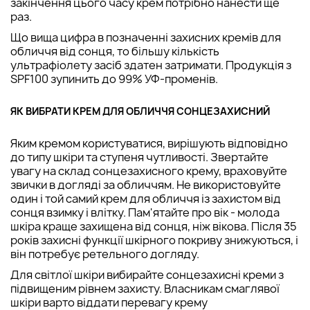
закінчення цього часу крем потрібно нанести ще
раз.
Що вища цифра в позначенні захисних кремів для
обличчя від сонця, то більшу кількість
ультрафіолету засіб здатен затримати. Продукція з
SPF100 зупинить до 99% УФ-променів.
ЯК ВИБРАТИ КРЕМ ДЛЯ ОБЛИЧЧЯ СОНЦЕЗАХИСНИЙ
Яким кремом користуватися, вирішують відповідно
до типу шкіри та ступеня чутливості. Звертайте
увагу на склад сонцезахисного крему, враховуйте
звички в догляді за обличчям. Не використовуйте
один і той самий крем для обличчя із захистом від
сонця взимку і влітку. Пам'ятайте про вік - молода
шкіра краще захищена від сонця, ніж вікова. Після 35
років захисні функції шкірного покриву знижуються, і
він потребує ретельного догляду.
Для світлої шкіри вибирайте сонцезахисні креми з
підвищеним рівнем захисту. Власникам смаглявої
шкіри варто віддати перевагу крему