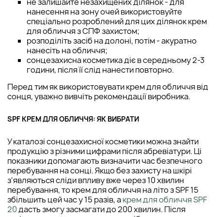
не залишайте незахищених ділянок - для
нанесення на зону очей використовуйте
спеціально розроблений для цих ділянок крем
для обличчя з СПФ захистом;
розподіліть засіб на долоні, потім - акуратно
нанесіть на обличчя;
сонцезахисна косметика діє в середньому 2-3
години, після її слід нанести повторно.
Перед тим як використовувати крем для обличчя від
сонця, уважно вивчіть рекомендації виробника.
SPF КРЕМ ДЛЯ ОБЛИЧЧЯ: ЯК ВИБРАТИ
У каталозі сонцезахисної косметики можна знайти
продукцію з різними цифрами після абревіатури. Ці
показники допомагають визначити час безпечного
перебування на сонці. Якщо без захисту на шкірі
з'являються сліди впливу вже через 10 хвилин
перебування, то крем для обличчя на літо з SPF 15
збільшить цей час у 15 разів, а
крем для обличчя SPF
20
дасть змогу засмагати до 200 хвилин. Після