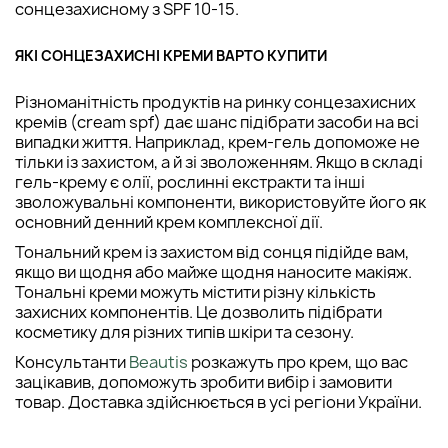
сонцезахисному з SPF 10-15.
ЯКІ СОНЦЕЗАХИСНІ КРЕМИ ВАРТО КУПИТИ
Різноманітність продуктів на ринку сонцезахисних
кремів (cream spf) дає шанс підібрати засоби на всі
випадки життя. Наприклад, крем-гель допоможе не
тільки із захистом, а й зі зволоженням. Якщо в складі
гель-крему є олії, рослинні екстракти та інші
зволожувальні компоненти, використовуйте його як
основний денний крем комплексної дії.
Тональний крем із захистом від сонця підійде вам,
якщо ви щодня або майже щодня наносите макіяж.
Тональні креми можуть містити різну кількість
захисних компонентів. Це дозволить підібрати
косметику для різних типів шкіри та сезону.
Консультанти
Beautis
розкажуть про крем, що вас
зацікавив, допоможуть зробити вибір і замовити
товар. Доставка здійснюється в усі регіони України.