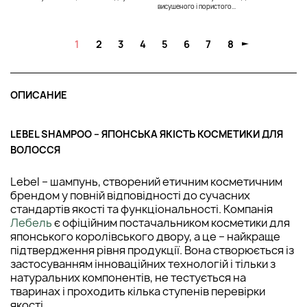
висушеного і пористого...
1
2
3
4
5
6
7
8
ОПИСАНИЕ
LEBEL SHAMPOO – ЯПОНСЬКА ЯКІСТЬ КОСМЕТИКИ ДЛЯ
ВОЛОССЯ
Lebel – шампунь, створений етичним косметичним
брендом у повній відповідності до сучасних
стандартів якості та функціональності. Компанія
Лебель
є офіційним постачальником косметики для
японського королівського двору, а це – найкраще
підтвердження рівня продукції. Вона створюється із
застосуванням інноваційних технологій і тільки з
натуральних компонентів, не тестується на
тваринах і проходить кілька ступенів перевірки
якості.