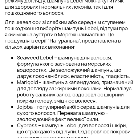
режиму догляду. Шампунь Lebel можна купити як
для здорових і нормальних локонів, так і для
пошкодженого волосся.
Для шевелюри зі слабким або середнім ступенем
пошкодження виберіть шампунь Lebel, відгуки про
який можна зустріти в Мережі найчастіше. Це
продукція із серії “Натуральна”, представлена в
кількох варіантах виконання:
Seaweed Lebel – шампунь для волосся,
формула якого заснована на морських
водоростях. Це зволожуючий шампунь, що
дарує локонам блиск, еластичність, гладкість.
Marigold – шампунь з календулою, призначений
для догляду за жирними локонами. Нормалізує
роботу сальних залоз, оздоровлює шкірний
покрив голову, зміцнює волосся.
Jojoba - популярний вибір серед шампунів для
сухого волосся. Перевага шампуню –
зволожуючий ефект великої сили.
Cypress – шампунь Lebel для волосся і шкіри,
що страждають від лупи. Оздоровлює покрови
та заспокоює роздратування.