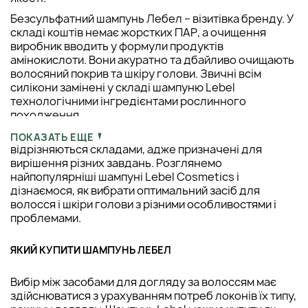
Безсульфатний шампунь Лебел – візитівка бренду. У
складі коштів немає жорстких ПАР, а очищення
виробник вводить у формули продуктів
амінокислоти. Вони акуратно та дбайливо очищають
волосяний покрив та шкіру голови. Звичні всім
силікони замінені у складі шампуню Lebel
технологічними інгредієнтами рослинного
походження.
Всі косметичні засоби бренду, зокрема шампуні,
ПОКАЗАТЬ ЕЩЕ
відрізняються складами, адже призначені для
вирішення різних завдань. Розглянемо
найпопулярніші шампуні Lebel Cosmetics і
дізнаємося, як вибрати оптимальний засіб для
волосся і шкіри голови з різними особливостями і
проблемами.
ЯКИЙ КУПИТИ ШАМПУНЬ ЛЕБЕЛ
Вибір між засобами для догляду за волоссям має
здійснюватися з урахуванням потреб локонів їх типу,