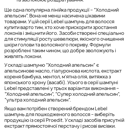
Ще одна популярна лінійка продукції – “Холодний
апельсин”. Вона не менш насичена цікавими
товарами. У цій серії Lebel шампунь для волосся
купити варто тим, хто хоче прискорити зростання
локонів і зміцнити його. Засоби створені спеціально
для стимуляції росту шевелюри, якісного очищення
шкіри голови та волосяного покриву. Формули
розроблені таким чином, що добре зволожують і
живлять локони.
У складі шампуню “Холодний апельсин” є
апельсинове масло, гіалуронова кислота, екстракт
кореня бамбука, ментол, м'ятна олія, витяжка з
японського хрону (васабі). Усього в серії шампуні
Lebel представлені у трьох варіантах виконання –
“Холодний апельсин”, “Супер холодний апельсин”,
“ультра холодний апельсин”.
Якщо вам потрібен створений брендом Lebel
шампунь для пошкодженого волосся – виберіть
продукцію із серії Proedit. У складі засобів присутній
екстракт прямостоячої перстачу і рисові висівки.