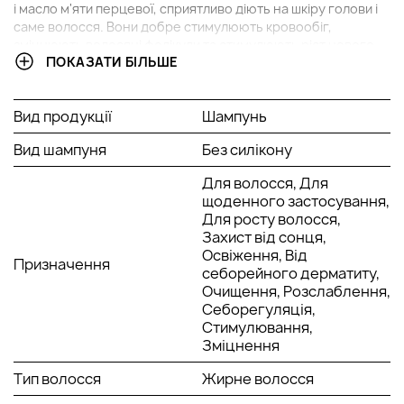
і масло м'яти перцевої, сприятливо діють на шкіру голови і
саме волосся. Вони добре стимулюють кровообіг,
зміцнюють волосяні фолікули та стимулюють ріст нового
ПОКАЗАТИ БІЛЬШЕ
волосся. Шампунь запобігає вбиранню волоссям
сторонніх запахів і має сонцезахисний фактор SPF 10.
У чому переваги
шампуню Холодний Апельсин
Lebel Cool
Вид продукції
Шампунь
Orange Hair Soap Cool?
Вид шампуня
Без силікону
Щоденний догляд для жирної шкіри голови.
Дбайливо і м'яко очищає шкіру голови та волосся.
Для волосся, Для
Видаляє стійкі забруднення.
щоденного застосування,
Освіжає.
Для росту волосся,
Стимулює зростання нового волосся.
Захист від сонця,
SPF 10
Освіження, Від
Призначення
себорейного дерматиту,
Спосіб застосування:
Очищення, Розслаблення,
Нанесіть невелику кількість шампуню Cool Orange Hair
Себорегуляція,
Soap Cool від компанії Lebel (5-10 мл для волосся середньої
Стимулювання,
довжини) на вологе волосся. Добре помасажуйте. Змийте
Зміцнення
теплою водою. Повторіть процедуру.
Тип волосся
Жирне волосся