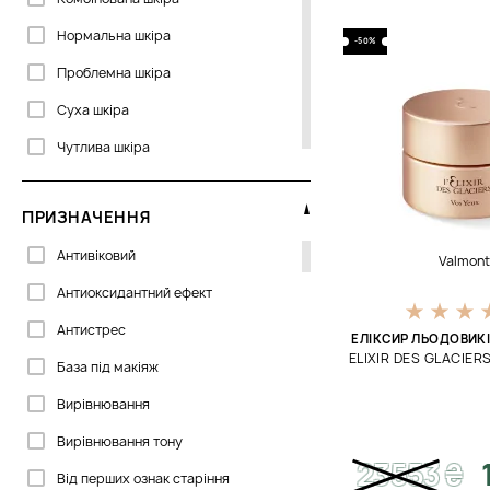
Cosmetics 27
Нормальна шкіра
-50%
DSD de Luxe
Проблемна шкіра
Dermalogica
Суха шкіра
Dr. Kadir
Чутлива шкіра
Dr.Grandel
Dr.Spiller
ПРИЗНАЧЕННЯ
Embryolisse
Антивіковий
Valmon
Erborian
Антиоксидантний ефект
GIGI
Антистрес
ЕЛІКСИР ЛЬОДОВИКІ
Genosys
ELIXIR DES GLACIER
База під макіяж
Glymed Plus
Вирівнювання
Histomer
Вирівнювання тону
HoliFrog
23553
₴
Від перших ознак старіння