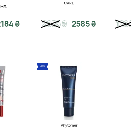
CARE
 мл.
2184 ₴
2856
₴
2585 ₴
128
-35%
n
Phytomer