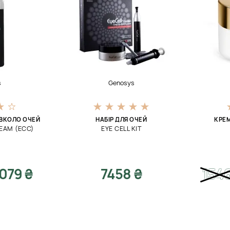
s
Genosys
АВКОЛО ОЧЕЙ
НАБІР ДЛЯ ОЧЕЙ
КРЕМ
EAM (ECC)
EYE CELL KIT
079 ₴
7458 ₴
154