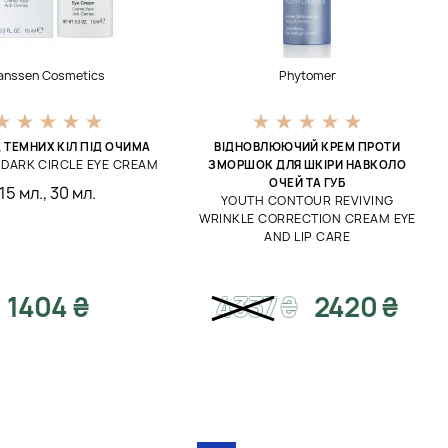
anssen Cosmetics
Phytomer
Д ТЕМНИХ КІЛ ПІД ОЧИМА
ВІДНОВЛЮЮЧИЙ КРЕМ ПРОТИ
N DARK CIRCLE EYE CREAM
ЗМОРШОК ДЛЯ ШКІРИ НАВКОЛО
ОЧЕЙ ТА ГУБ
15 мл.
,
30 мл.
YOUTH CONTOUR REVIVING
WRINKLE CORRECTION CREAM EYE
AND LIP CARE
1404 ₴
4337
₴
2420 ₴