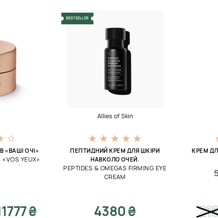
BESTSELLER
t
Allies of Skin
В «ВАШІ ОЧІ»
ПЕПТИДНИЙ КРЕМ ДЛЯ ШКІРИ
КРЕМ ДЛ
S «VOS YEUX»
НАВКОЛО ОЧЕЙ.
PEPTIDES & OMEGAS FIRMING EYE
CREAM
11777 ₴
4380 ₴
21