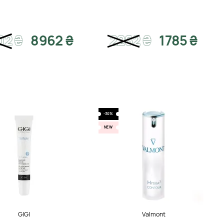
02
₴
8962 ₴
2262
₴
1785 ₴
-30%
NEW
GIGI
Valmont