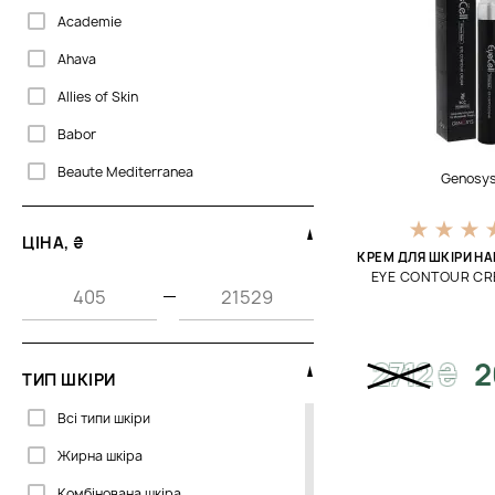
Academie
Ahava
Allies of Skin
Babor
Beaute Mediterranea
Genosy
Bella Aura
ЦІНА, ₴
Bellefontaine
КРЕМ ДЛЯ ШКІРИ Н
EYE CONTOUR CR
Biogena
—
CU Skin
Cantabria Labs
2712
₴
2
ТИП ШКІРИ
Celenes
Всі типи шкіри
Clarena
Жирна шкіра
Colorescience
Комбінована шкіра