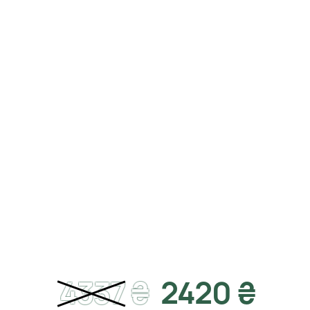
4337
₴
2420 ₴