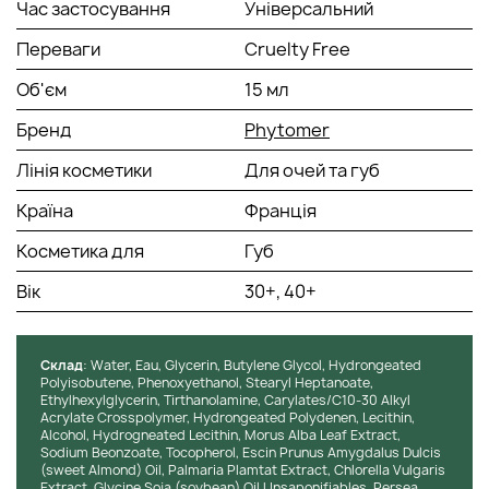
Час застосування
Універсальний
Переваги
Cruelty Free
Об'єм
15 мл
Бренд
Phytomer
Лінія косметики
Для очей та губ
Країна
Франція
Косметика для
Губ
Вік
30+, 40+
Cклад
: Water, Eau, Glycerin, Butylene Glycol, Hydrongeated
Polyisobutene, Phenoxyethanol, Stearyl Heptanoate,
Ethylhexylglycerin, Tirthanolamine, Carylates/C10-30 Alkyl
Acrylate Crosspolymer, Hydrongeated Polydenen, Lecithin,
Alcohol, Hydrogneated Lecithin, Morus Alba Leaf Extract,
Sodium Beonzoate, Tocopherol, Escin Prunus Amygdalus Dulcis
(sweet Almond) Oil, Palmaria Plamtat Extract, Chlorella Vulgaris
Extract, Glycine Soja (soybean) Oil Unsaponifiables, Persea