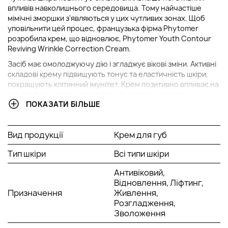
впливів навколишнього середовища. Тому найчастіше
мімічні зморшки з'являються у цих чутливих зонах. Щоб
уповільнити цей процес, французька фірма Phytomer
розробила крем, що відновлює, Phytomer Youth Contour
Reviving Wrinkle Correction Cream.
Засіб має омолоджуючу дію і згладжує вікові зміни. Активні
складові крему підвищують тонус та еластичність шкіри,
покращують клітинний імунітет. Крем позитивно впливає на
рух лімфи та мікроциркуляцію крові, перешкоджає
ПОКАЗАТИ БІЛЬШЕ
утворенню пігментних плям. Склад багатий цінними
компонентами: олія ши, рослинні екстракти, морська вода,
олігомер, біосахариди.
Вид продукції
Крем для губ
Спосіб застосування:
Тип шкіри
Всі типи шкіри
Нанесіть невелику кількість крему, на очищену і тонізовану
шкіру, потім помасажуйте легкими стукаючими рухами
Антивіковий,
кінчиками пальців.
Відновлення, Ліфтинг,
Призначення
Живлення,
Розгладження,
Зволоження