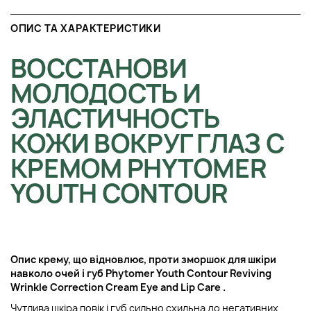
ОПИС ТА ХАРАКТЕРИСТИКИ
ВОССТАНОВИ
МОЛОДОСТЬ И
ЭЛАСТИЧНОСТЬ
КОЖИ ВОКРУГ ГЛАЗ С
КРЕМОМ PHYTOMER
YOUTH CONTOUR
Опис крему, що відновлює, проти зморшок для шкіри
навколо очей і губ
Phytomer Youth Contour Reviving
Wrinkle Correction Cream Eye and Lip Care
.
Чутлива шкіра повік і губ сильно схильна до негативних