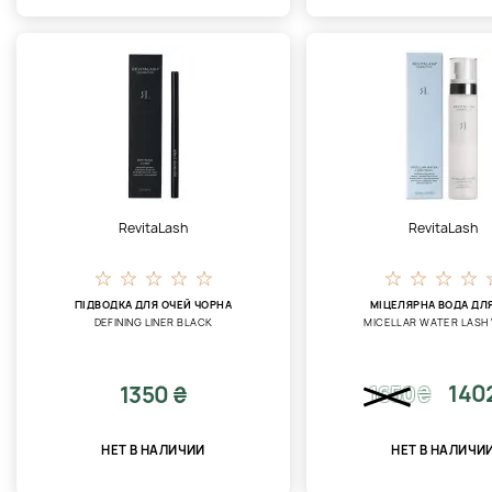
RevitaLash
RevitaLash
ПІДВОДКА ДЛЯ ОЧЕЙ ЧОРНА
МІЦЕЛЯРНА ВОДА ДЛЯ
DEFINING LINER BLACK
MICELLAR WATER LASH
140
1350 ₴
1650
₴
НЕТ В НАЛИЧИИ
НЕТ В НАЛИЧИ