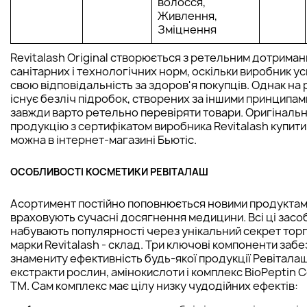
волосся,
Живлення,
Зміцнення
Revitalash Original створюється з ретельним дотрима
санітарних і технологічних норм, оскільки виробник 
свою відповідальність за здоров'я покупців. Однак на 
існує безліч підробок, створених за іншими принципам
завжди варто ретельно перевіряти товари. Оригіналь
продукцію з сертифікатом виробника Revitalash купити 
можна в інтернет-магазині Бьютіс.
ОСОБЛИВОСТІ КОСМЕТИКИ РЕВІТАЛАШ
Асортимент постійно поповнюється новими продуктами
враховують сучасні досягнення медицини. Всі ці засо
набувають популярності через унікальний секрет тор
марки Revitalash - склад. Три ключові компоненти заб
знамениту ефективність будь-якої продукції Ревіталаш
екстракти рослин, амінокислоти і комплекс BioPeptin 
TM. Сам комплекс має цілу низку чудодійних ефектів: