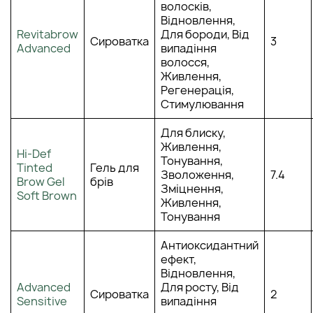
волосків,
Відновлення,
Revitabrow
Для бороди, Від
Сироватка
3
Advanced
випадіння
волосся,
Живлення,
Регенерація,
Стимулювання
Для блиску,
Живлення,
Hi-Def
Тонування,
Tinted
Гель для
Зволоження,
7.4
Brow Gel
брів
Зміцнення,
Soft Brown
Живлення,
Тонування
Антиоксидантний
ефект,
Відновлення,
Advanced
Для росту, Від
Сироватка
2
Sensitive
випадіння