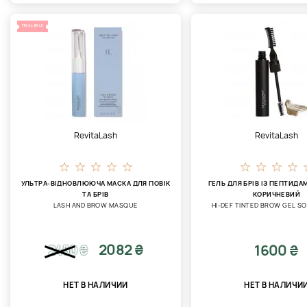
FINAL SALE
RevitaLash
RevitaLash
УЛЬТРА-ВІДНОВЛЮЮЧА МАСКА ДЛЯ ПОВІК
ГЕЛЬ ДЛЯ БРІВ ІЗ ПЕПТИДА
ТА БРІВ
КОРИЧНЕВИЙ
LASH AND BROW MASQUE
HI-DEF TINTED BROW GEL S
2082 ₴
1600 ₴
2450
₴
НЕТ В НАЛИЧИИ
НЕТ В НАЛИЧИ