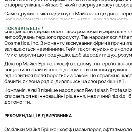
створив унікальний засіб, який повернув красу і здоров'
Саме дружина, яка надихнула Майкла на це диво, пер
його розпочати масове виробництво, щоб допомогти 
жінкам. Тоді офтальмолог зібрав талановитих колег і
ПОКАЗАТЬ ЕЩЕ
спеціалістів дерматології, щоб розпочати серію клініч
випробувань першого продукту. Так народилася Athe
Cosmetics, Inc. З моменту заснування фірми її принцип
залишаються незмінними. Гейл так описує їхню з чолов
"Ми створили цю продукцію, щоб відродити дух, розум і
Доктор Майкл Брінкенхофф в одному з інтерв'ю зізнав
пощастило знайти спосіб допомогти коханій дружині
відновитися після боротьби з раком. Це справжнє щаст
бачити, як вона радіє, дивлячись на свої розкішні вії".
Компанія, в якій пізніше народився Revitalash Professio
спирається на інноваційні рішення, медичний підхід і 
допомогти.
РЕКОМЕНДАЦІЇ ВІД ВИРОБНИКА
Оскільки Майкл Брінкенхофф насамперед офтальмолог