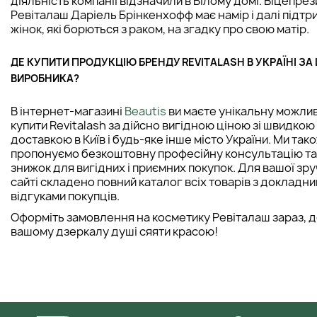
діяльність компанії відзначили в Білому домі. Віцепре
Ревіталаш Даріель Брінкенхофф має намір і далі підтр
жінок, які борються з раком, на згадку про свою матір.
ДЕ КУПИТИ ПРОДУКЦІЮ БРЕНДУ REVITALASH В УКРАЇНІ ЗА
ВИРОБНИКА?
В інтернет-магазині
Beautis
ви маєте унікальну можлив
купити Revitalash за дійсно вигідною ціною зі швидкою
доставкою в Київ і будь-яке інше місто України. Ми так
пропонуємо безкоштовну професійну консультацію та
знижок для вигідних і приємних покупок. Для вашої зру
сайті складено повний каталог всіх товарів з докладни
відгуками покупців.
Оформіть замовлення на косметику Ревіталаш зараз, 
вашому дзеркалу душі сяяти красою!