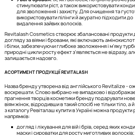
стимулювати ріст, а також використовувати конд
для зволоження і захисту. Для очищення та густо
використовувати пілінги й акуратно підходити до
видалення зайвих волосків.
Revitalash Cosmetics створює збалансовані продукти 
догляду за віями і бровами, які включають амінокислот
і білки, забезпечуючи глибоке зволоження і м'яку турб
природні цикли росту ефект з'являється не відразу, ал
залишається надовго.
АСОРТИМЕНТ ПРОДУКЦІЇ REVITALASH
Назва бренду утворена від англійського Revitalize - о
воскрешати. Слово вибрано не випадково і відобража
прагнення творців косметики бренду подарувати нове
віям жінок, відродивши в такий спосіб не тільки тіло, а 
з каталогу Ревіталаш купити в Україні можна продукти 
напрямків:
догляд і лікування для вій і брів, серед яких конд
маски і сироватки для росту миготливих волосків;