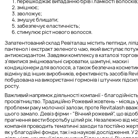
перешкоджає випаданню брів і ламкості волосків
зміцнює;
зволожує;
змушує блищати;
забезпечує еластичність;
стимулює ріст нового волосся.
Запатентований склад Ревіталаш містить пептиди, ліпід
пантенол і екстракт зеленого чаю, який виступає пот
антиоксидантом. Завдяки комплексу в каталозі торгов
з'явилися зміцнювальні сироватки, шампуні, маски і
кондиціонери для волосся, а також безпечна косметик
відміну від інших виробників, ефективність засобів Rev
побудована на використанні гормонів і штучних підси
росту.
Важливий напрямок діяльності компанії - благодійність
просвітництво. Традиційно Рожевий жовтень - місяць 
проблеми раку молочної залози, проте Revitalash вваж
цього замало. Девіз фірми - "Вічний рожевий", що відоб
прагнення вести боротьбу цілий рік. Незалежно від мі
компанія проводить тематичні заходи та постійно жер
як у благодійні фонди, так і на наукові дослідження. У 