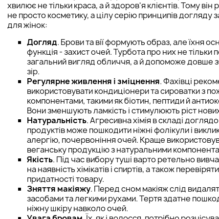
хвилює не тільки краса, а й здоров'я клієнтів. Тому він
не просто косметику, а цілу серію принципів догляду 
для жінок:
Догляд
. Брови та вії формують образ, але їхня о
функція - захист очей. Турбота про них не тільки 
загальний вигляд обличчя, а й допоможе довше 
зір.
Регулярне живлення і зміцнення
. Фахівці реко
використовувати кондиціонери та сироватки з п
компонентами, такими як біотин, пептиди й антио
Вони зменшують ламкість і стимулюють ріст нових
Натуральність
. Агресивна хімія в складі догляд
продуктів може пошкодити ніжні фолікули і викли
алергію, почервоніння очей. Краще використову
веганську продукцію з натуральними компонента
Якість
. Під час вибору туші варто ретельно вивч
на наявність хімікатів і спиртів, а також перевірят
придатності товару.
Зняття макіяжу
. Перед сном макіяж слід видаля
засобами та легкими рухами. Тертя здатне пошкоди
ніжну шкіру навколо очей.
Увага бровам
. Їх, як і волосся, потрібно розчісув