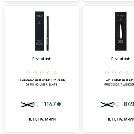
RevitaLash
RevitaLash
ПІДВОДКА ДЛЯ ОЧЕЙ ГРИФЕЛЬ
ЩИПЧИКИ ДЛЯ БРІ
DEFINING LINER SLATE
PRECISION TWEEZE
1147 ₴
849
1350
₴
1000
₴
НЕТ В НАЛИЧИИ
НЕТ В НАЛИЧИ