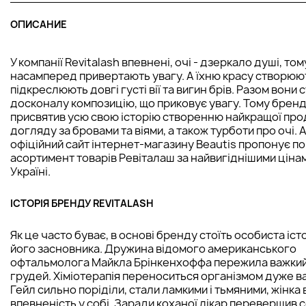
ОПИСАНИЕ
У компанії Revitalash впевнені, очі - дзеркало душі, то
насамперед привертають увагу. А їхню красу створюют
підкреслюють довгі густі вії та вигин брів. Разом вони
досконалу композицію, що приковує увагу. Тому брен
присвятив усю свою історію створенню найкращої прод
догляду за бровами та віями, а також турботи про очі. 
офіційний сайт інтернет-магазину Beautis пропонує п
асортимент товарів Ревіталаш за найвигіднішими ціна
Україні.
ІСТОРІЯ БРЕНДУ REVITALASH
Як це часто буває, в основі бренду стоїть особиста істо
його засновника. Дружина відомого американського
офтальмолога Майкла Брінкенхоффа пережила важкий
грудей. Хіміотерапія переноситься організмом дуже важ
Гейл сильно поріділи, стали ламкими і тьмяними, жінка
впевненість у собі. Заради коханої лікар перевершив с