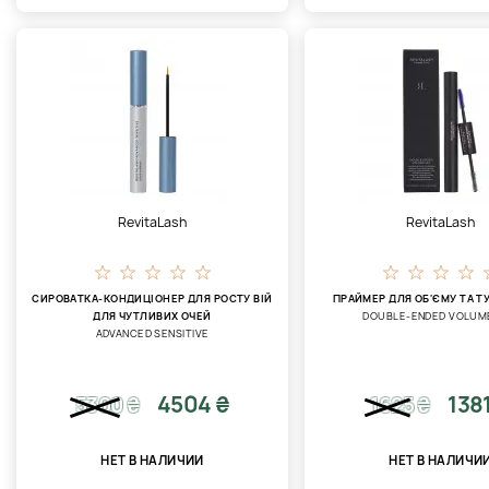
RevitaLash
RevitaLash
СИРОВАТКА-КОНДИЦІОНЕР ДЛЯ РОСТУ ВІЙ
ПРАЙМЕР ДЛЯ ОБ'ЄМУ ТА Т
ДЛЯ ЧУТЛИВИХ ОЧЕЙ
DOUBLE-ENDED VOLUM
ADVANCED SENSITIVE
4504 ₴
138
5300
₴
1625
₴
НЕТ В НАЛИЧИИ
НЕТ В НАЛИЧИ