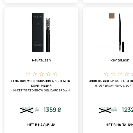
RevitaLash
RevitaLash
ГЕЛЬ ДЛЯ МОДЕЛЮВАННЯ БРІВ ТЕМНО-
ОЛІВЕЦЬ ДЛЯ БРІВ СВІТЛО-
КОРИЧНЕВИЙ
HI-DEF BROW PENCIL SOF
HI-DEF TINTED BROW GEL DARK BROWN
1359 ₴
123
1600
₴
1450
₴
НЕТ В НАЛИЧИИ
НЕТ В НАЛИЧИ