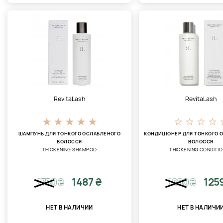
RevitaLash
RevitaLash
ШАМПУНЬ ДЛЯ ТОНКОГО ОСЛАБЛЕНОГО
КОНДИЦІОНЕР ДЛЯ ТОНКОГО 
ВОЛОССЯ
ВОЛОССЯ
THICKENING SHAMPOO
THICKENING CONDITI
1487 ₴
125
1750
₴
1800
₴
НЕТ В НАЛИЧИИ
НЕТ В НАЛИЧИ