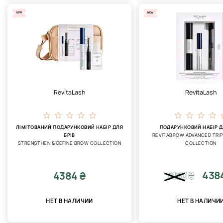
NEW
NEW
RevitaLash
RevitaLash
ЛІМІТОВАНИЙ ПОДАРУНКОВИЙ НАБІР ДЛЯ
ПОДАРУНКОВИЙ НАБІР Д
БРІВ
REVITABROW ADVANCED TRIP
STRENGTHEN & DEFINE BROW COLLECTION
COLLECTION
438
4384 ₴
5150
₴
НЕТ В НАЛИЧИИ
НЕТ В НАЛИЧИ