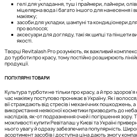
гелі для укладання, туш і праймери, лайнери, олів
міцелярна вода і багато іншого для нанесення і 
макіяжу;
засоби для укладки, шампуні та кондиціонери дл
про волосся;
аксесуари для догляду, такі як щипці та пінцети в
якості.
Творці Revitalash Pro розуміють, як важливий комплекс
до турботи про красу, тому постійно розширюють ліній
продукції.
ПОПУЛЯРНІ ТОВАРИ
Культура турботи не тільки про красу, а й про здоров'я
час макіяжу поступово проникає в Україну. Як і волосся
вії страждають від стресів і механічних пошкоджень, а
використання неякісної косметики призводить до неб
наслідків, як-от подразнення очей і погіршення зору. 
можливості купити Ревіталаш у Києві та Україні привер
нього увагу й одразу забезпечила популярність. Широ
асортимент засобів і доступна ціна дають змогу компан