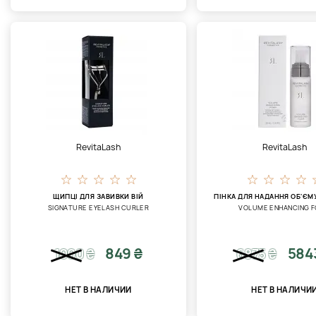
RevitaLash
RevitaLash
ЩИПЦІ ДЛЯ ЗАВИВКИ ВІЙ
ПІНКА ДЛЯ НАДАННЯ ОБ'ЄМ
SIGNATURE EYELASH CURLER
VOLUME ENHANCING 
849 ₴
584
1000
₴
6875
₴
НЕТ В НАЛИЧИИ
НЕТ В НАЛИЧИ