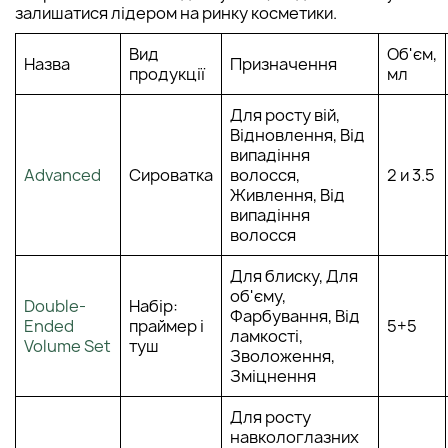
залишатися лідером на ринку косметики.
Вид
Об'єм,
Назва
Призначення
продукції
мл
Для росту вій,
Відновлення, Від
випадіння
Advanced
Сироватка
волосся,
2 и 3.5
Живлення, Від
випадіння
волосся
Для блиску, Для
об'єму,
Double-
Набір:
Фарбування, Від
Ended
праймер і
5+5
ламкості,
Volume Set
туш
Зволоження,
Зміцнення
Для росту
навкологлазних