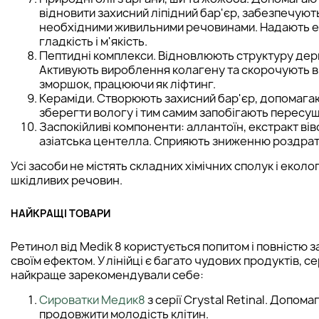
відновити захисний ліпідний бар'єр, забезпечуют
необхідними живильними речовинами. Надають е
гладкість і м'якість.
Пептидні комплекси. Відновлюють структуру дер
Активують вироблення колагену та скорочують в
зморшок, працюючи як ліфтинг.
Кераміди. Створюють захисний бар'єр, допомага
зберегти вологу і тим самим запобігають пересу
Заспокійливі компоненти: аллантоїн, екстракт вів
азіатська центелла. Сприяють зниженню роздрат
Усі засоби не містять складних хімічних сполук і еколо
шкідливих речовин.
НАЙКРАЩІ ТОВАРИ
Ретинол від Medik 8 користується попитом і повністю 
своїм ефектом. У лінійці є багато чудових продуктів, с
найкраще зарекомендували себе:
Сироватки Медик8
з серії Crystal Retinal. Допом
продовжити молодість клітин.