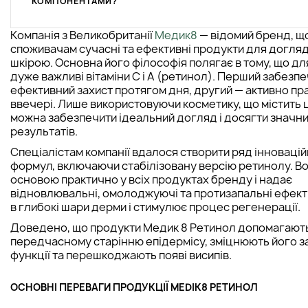
КОМПОНЕНТАМИ?
Компанія з Великобританії
Медик8
— відомий бренд, щ
споживачам сучасні та ефективні продукти для догляд
шкірою. Основна його філософія полягає в тому, що д
дуже важливі вітаміни С і А (ретинол). Перший забезп
ефективний захист протягом дня, другий — активно п
ввечері. Лише використовуючи косметику, що містить ці
можна забезпечити ідеальний догляд і досягти значн
результатів.
Спеціалістам компанії вдалося створити ряд інноваці
формул, включаючи стабілізовану версію ретинолу. Во
основою практично у всіх продуктах бренду і надає
відновлювальні, омолоджуючі та протизапальні ефект
в глибокі шари дерми і стимулює процес регенерації.
Доведено, що продукти Медик 8 Ретинол допомагають
передчасному старінню епідермісу, зміцнюють його з
функції та перешкоджають появі висипів.
ОСНОВНІ ПЕРЕВАГИ ПРОДУКЦІЇ MEDIK8 РЕТИНОЛ