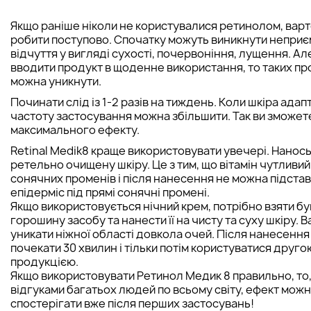
Якщо раніше ніколи не користувалися ретинолом, варт
робити поступово. Спочатку можуть виникнути неприє
відчуття у вигляді сухості, почервоніння, лущення. Ал
вводити продукт в щоденне використання, то таких п
можна уникнути.
Починати слід із 1-2 разів на тиждень. Коли шкіра адап
частоту застосування можна збільшити. Так ви зможет
максимального ефекту.
Retinal Medik8 краще використовувати увечері. Нанось
ретельно очищену шкіру. Це з тим, що вітамін чутливий
сонячних променів і після нанесення не можна підста
епідерміс під прямі сонячні промені.
Якщо використовується нічний крем, потрібно взяти б
горошину засобу та нанести її на чисту та суху шкіру. 
уникати ніжної області довкола очей. Після нанесенн
почекати 30 хвилин і тільки потім користуватися друго
продукцією.
Якщо використовувати Ретинол Медик 8 правильно, то, 
відгуками багатьох людей по всьому світу, ефект мож
спостерігати вже після перших застосувань!