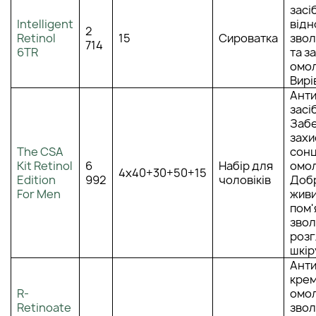
засі
Intelligent
відн
2
Retinol
15
Сироватка
зво
714
6TR
та з
омо
Вирі
Анти
засіб
Заб
захи
The CSA
сонц
Kit Retinol
6
Набір для
омо
4х40+30+50+15
Edition
992
чоловіків
Добр
For Men
живи
пом'
звол
роз
шкір
Анти
крем
R-
омо
Retinoate
зво