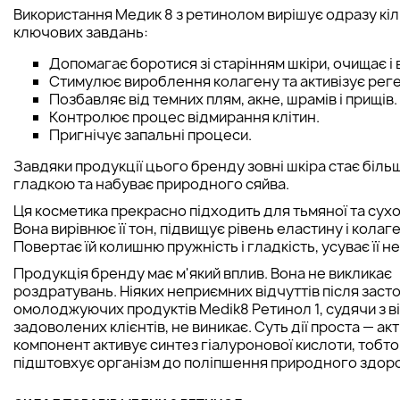
Використання Медик 8 з ретинолом вирішує одразу кіл
ключових завдань:
Допомагає боротися зі старінням шкіри, очищає і в
Стимулює вироблення колагену та активізує рег
Позбавляє від темних плям, акне, шрамів і прищів.
Контролює процес відмирання клітин.
Пригнічує запальні процеси.
Завдяки продукції цього бренду зовні шкіра стає біль
гладкою та набуває природного сяйва.
Ця косметика прекрасно підходить для тьмяної та сухої
Вона вирівнює її тон, підвищує рівень еластину і колаге
Повертає їй колишню пружність і гладкість, усуває її н
Продукція бренду має м'який вплив. Вона не викликає
роздратувань. Ніяких неприємних відчуттів після заст
омолоджуючих продуктів Medik8 Ретинол 1, судячи з ві
задоволених клієнтів, не виникає. Суть дії проста — ак
компонент активує синтез гіалуронової кислоти, тобто
підштовхує організм до поліпшення природного здоро