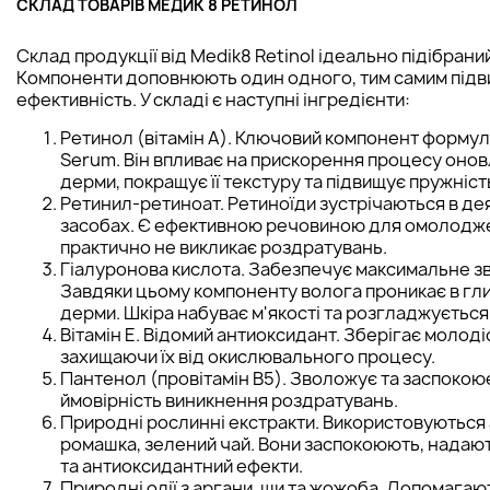
СКЛАД ТОВАРІВ МЕДИК 8 РЕТИНОЛ
Склад продукції від Medik8 Retinol ідеально підібраний
Компоненти доповнюють один одного, тим самим під
ефективність. У складі є наступні інгредієнти:
Ретинол (вітамін А). Ключовий компонент формул 
Serum. Він впливає на прискорення процесу оно
дерми, покращує її текстуру та підвищує пружніст
Ретинил-ретиноат. Ретиноїди зустрічаються в де
засобах. Є ефективною речовиною для омолодж
практично не викликає роздратувань.
Гіалуронова кислота. Забезпечує максимальне з
Завдяки цьому компоненту волога проникає в гл
дерми. Шкіра набуває м'якості та розгладжується
Вітамін Е. Відомий антиоксидант. Зберігає молодіс
захищаючи їх від окислювального процесу.
Пантенол (провітамін B5). Зволожує та заспокою
ймовірність виникнення роздратувань.
Природні рослинні екстракти. Використовуються 
ромашка, зелений чай. Вони заспокоюють, надаю
та антиоксидантний ефекти.
Природні олії з аргани, ши та жожоба. Допомагаю