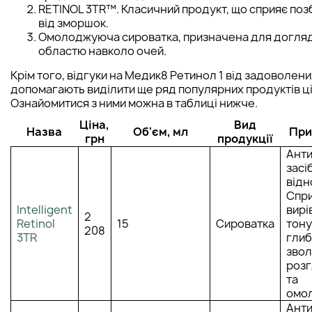
RETINOL 3TR™. Класичний продукт, що сприяє по
від зморшок.
Омолоджуюча сироватка, призначена для догляд
областю навколо очей.
Крім того, відгуки на Медик8 Ретинол 1 від задоволени
допомагають виділити ще ряд популярних продуктів ціє
Ознайомитися з ними можна в таблиці нижче.
Ціна,
Вид
Назва
Об'єм, мл
При
грн
продукції
Анти
засі
відн
Спр
Intelligent
вир
2
Retinol
15
Сироватка
тону
208
3TR
гли
зво
роз
та
омо
Анти