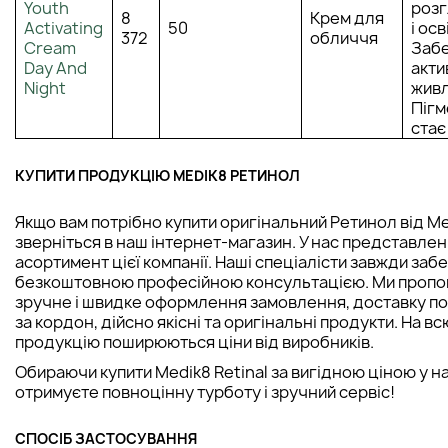
Youth
роз
8
Крем для
Activating
50
і ос
372
обличчя
Cream
Заб
Day And
акти
Night
живл
Пігм
ста
КУПИТИ ПРОДУКЦІЮ MEDIK8 РЕТИНОЛ
Якщо вам потрібно купити оригінальний Ретинол від М
зверніться в наш інтернет-магазин. У нас представле
асортимент цієї компанії. Наші спеціалісти завжди заб
безкоштовною професійною консультацією. Ми проп
зручне і швидке оформлення замовлення, доставку по 
за кордон, дійсно якісні та оригінальні продукти. На вс
продукцію поширюються ціни від виробників.
Обираючи купити Medik8 Retinal за вигідною ціною у на
отримуєте повноцінну турботу і зручний сервіс!
СПОСІБ ЗАСТОСУВАННЯ