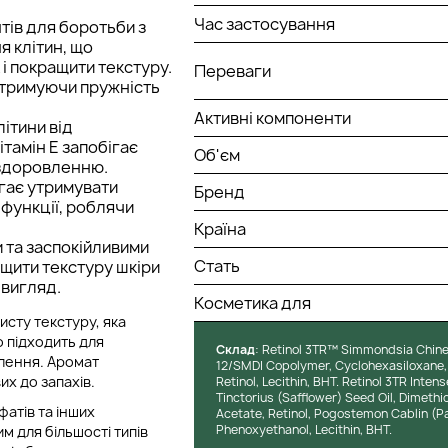
Час застосування
нтів для боротьби з
я клітин, що
і покращити текстуру.
Переваги
дтримуючи пружність
Активні компоненти
ітини від
тамін E запобігає
Об'єм
оздоровленню.
гає утримувати
Бренд
 функції, роблячи
Країна
 та заспокійливими
Стать
щити текстуру шкіри
 вигляд.
Косметика для
исту текстуру, яка
 підходить для
Cклад
: Retinol 3TR™ Simmondsia Chinen
влення. Аромат
12/SMDI Copolymer, Cyclohexasiloxane, 
х до запахів.
Retinol, Lecithin, BHT. Retinol 3TR Int
Tinctorius (Safflower) Seed Oil, Dimet
атів та інших
Acetate, Retinol, Pogostemon Cablin (Pat
Phenoxyethanol, Lecithin, BHT.
м для більшості типів