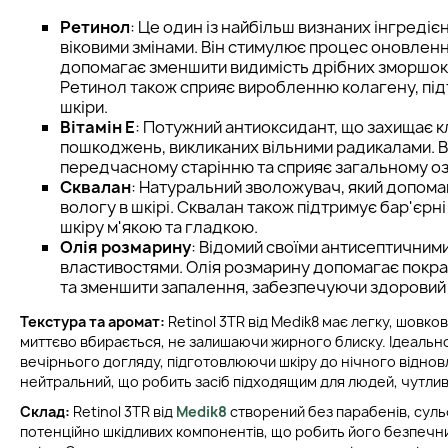
Ретинол
: Це один із найбільш визнаних інгредіє
віковими змінами. Він стимулює процес оновленн
допомагає зменшити видимість дрібних зморшок 
Ретинол також сприяє виробленню колагену, пі
шкіри.
Вітамін E
: Потужний антиоксидант, що захищає кл
пошкоджень, викликаних вільними радикалами. Ві
передчасному старінню та сприяє загальному 
Сквалан
: Натуральний зволожувач, який допома
вологу в шкірі. Сквалан також підтримує бар'єрні
шкіру м'якою та гладкою.
Олія розмарину
: Відомий своїми антисептичними
властивостями. Олія розмарину допомагає покра
та зменшити запалення, забезпечуючи здоровий
Текстура та аромат:
Retinol 3TR від Medik8 має легку, шовков
миттєво вбирається, не залишаючи жирного блиску. Ідеально
вечірнього догляду, підготовлюючи шкіру до нічного відно
нейтральний, що робить засіб підходящим для людей, чутливи
Склад:
Retinol 3TR від
Medik8
створений без парабенів, сульф
потенційно шкідливих компонентів, що робить його безпечни