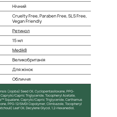
Нічний
Cruelty Free, Paraben Free, SLS Free,
Vegan Friendly
Ретинол
15 мл
Medik8
Великобританія
Для жінок
Обличчя
sis (Jojoba) Seed Oil, Cyclopentasiloxane, PPG-
Caprylic/Capric Triglyceride, Tocopheryl Acetate,
ense™ Squalane, Caprylic/Capric Triglyceride, Carthamus
hicone, PPG-12/SMDI Copolymer, Climbazole, Tocopheryl
chouli) Leaf Oil, Decylene Glycol, 1,2-Hexanediol,