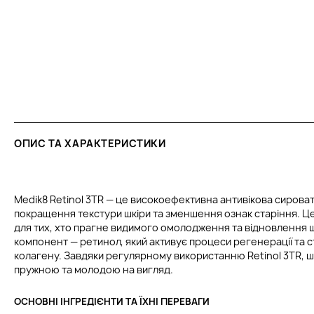
ОПИС ТА ХАРАКТЕРИСТИКИ
Medik8 Retinol 3TR — це високоефективна антивікова сирова
покращення текстури шкіри та зменшення ознак старіння. Ц
для тих, хто прагне видимого омолодження та відновлення 
компонент — ретинол, який активує процеси регенерації та
колагену. Завдяки регулярному використанню Retinol 3TR, ш
пружною та молодою на вигляд.
ОСНОВНІ ІНГРЕДІЄНТИ ТА ЇХНІ ПЕРЕВАГИ