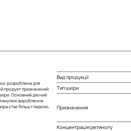
Вид продукції
тка, розроблена для
Тип шкіри
ей продукт призначений
шкіри. Основний діючий
 стимулює вироблення
кіра стає більш гладкою,
Призначення
Концентрація ретинолу