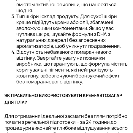
вмістом активної речовини, що наносяться
щодня.
Тип шкіри і склад продукту. Для сухої шкіри
краще підійдуть креми або олії, збагачені
зволожуючими компонентами. Якщо у вас
чутлива шкіра, шукайте формули з DHA з
натуральних джерел і без агресивних
ароматизаторів, щоб уникнути подразнення.
Відсутність небажаного помаранчевого
відтінку. Звертайте увагу на позначки
виробника, що гарантують, що формула містить
коригувальні пігменти, які нейтралізують
жовтизну, забезпечуючи бронзуючий ефект
без помаранчевого відтінку.
ЯК ПРАВИЛЬНО ВИКОРИСТОВУВАТИ КРЕМ-АВТОЗАГАР
ДЛЯ ТІЛА?
Для отримання ідеальної засмаги без плям потрібно
почати з ретельної підготовки – за 24 години до
процедури виконайте глибоке відлущування всього