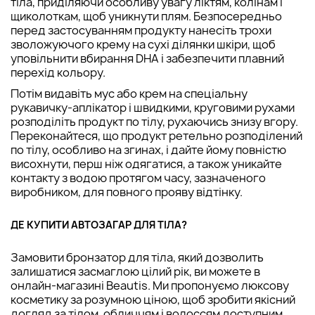
тіла, приділяючи особливу увагу ліктям, колінам і
щиколоткам, щоб уникнути плям. Безпосередньо
перед застосуванням продукту нанесіть трохи
зволожуючого крему на сухі ділянки шкіри, щоб
уповільнити вбирання DHA і забезпечити плавний
перехід кольору.
Потім видавіть мус або крем на спеціальну
рукавичку-аплікатор і швидкими, круговими рухами
розподіліть продукт по тілу, рухаючись знизу вгору.
Переконайтеся, що продукт ретельно розподілений
по тілу, особливо на згинах, і дайте йому повністю
висохнути, перш ніж одягатися, а також уникайте
контакту з водою протягом часу, зазначеного
виробником, для повного прояву відтінку.
ДЕ КУПИТИ АВТОЗАГАР ДЛЯ ТІЛА?
Замовити бронзатор для тіла, який дозволить
залишатися засмаглою цілий рік, ви можете в
онлайн-магазині Beautis. Ми пропонуємо люксову
косметику за розумною ціною, щоб зробити якісний
догляд за тілом, обличчям і волоссям доступним