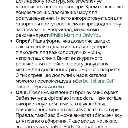
доглядаючу текстуру, яка забезпечує
інтенсивне зволоження шкіри. Крем повільніше
вбирається, що дає більше часу для
розтушовування, і часто використовується для
створення поступової засмаги при щоденному
застосуванні. Наприклад, ми можемо
рекомендувати
Philip Martin's Only You
.
Спрей.
Рідка форма, яка дозволяє швидко
покрити великі ділянки тіла. Дуже добре
підходить для важкодоступних місць,
наприклад, спини. Вимагає акуратного
розпилення і негайного розтушовування
міттом для досягнення рівномірного покриття.
З тих спреїв, що доступні у нас в каталозі,
можемо порекомендувати
Barba Italiana Self-
Tanning Spray Aurelio
.
Олія.
Поєднує живлення і бронзуючий ефект.
Забезпечує шкірі сяйво і гладкість. Найчастіше
використовується тими, хто шукає більш
глибоке зволоження і любить багаті текстури.
Правда, такий засіб може вимагати більше часу
для повного вбирання. Якщо вас це не лякає,
зверніть увагу на
Bali Body Gradual Tanning