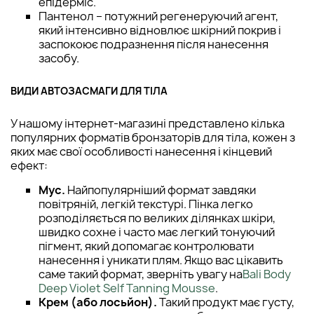
епідерміс.
Пантенол – потужний регенеруючий агент,
який інтенсивно відновлює шкірний покрив і
заспокоює подразнення після нанесення
засобу.
ВИДИ АВТОЗАСМАГИ ДЛЯ ТІЛА
У нашому інтернет-магазині представлено кілька
популярних форматів бронзаторів для тіла, кожен з
яких має свої особливості нанесення і кінцевий
ефект:
Мус.
Найпопулярніший формат завдяки
повітряній, легкій текстурі. Пінка легко
розподіляється по великих ділянках шкіри,
швидко сохне і часто має легкий тонуючий
пігмент, який допомагає контролювати
нанесення і уникати плям. Якщо вас цікавить
саме такий формат, зверніть увагу на
Bali Body
Deep Violet Self Tanning Mousse
.
Крем (або лосьйон).
Такий продукт має густу,