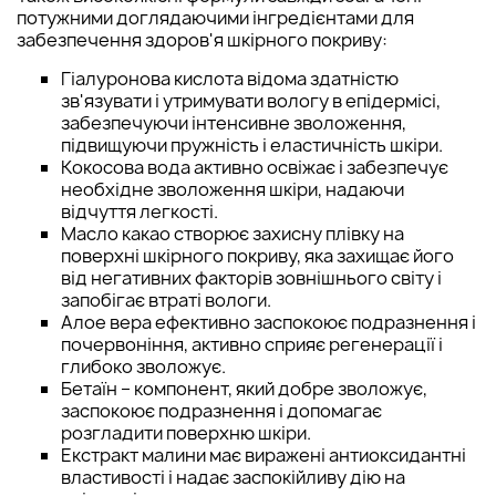
потужними доглядаючими інгредієнтами для
забезпечення здоров'я шкірного покриву:
Гіалуронова кислота відома здатністю
зв'язувати і утримувати вологу в епідермісі,
забезпечуючи інтенсивне зволоження,
підвищуючи пружність і еластичність шкіри.
Кокосова вода активно освіжає і забезпечує
необхідне зволоження шкіри, надаючи
відчуття легкості.
Масло какао створює захисну плівку на
поверхні шкірного покриву, яка захищає його
від негативних факторів зовнішнього світу і
запобігає втраті вологи.
Алое вера ефективно заспокоює подразнення і
почервоніння, активно сприяє регенерації і
глибоко зволожує.
Бетаїн – компонент, який добре зволожує,
заспокоює подразнення і допомагає
розгладити поверхню шкіри.
Екстракт малини має виражені антиоксидантні
властивості і надає заспокійливу дію на