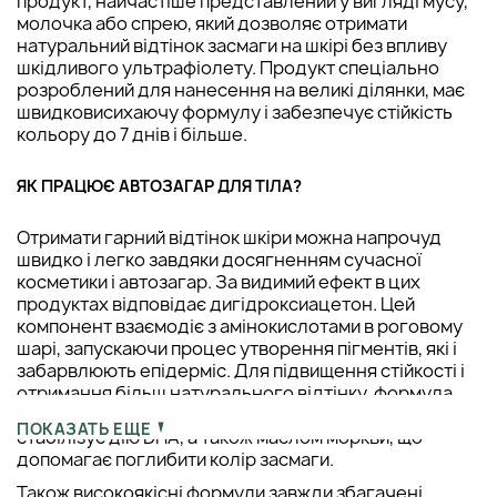
продукт, найчастіше представлений у вигляді мусу,
молочка або спрею, який дозволяє отримати
натуральний відтінок засмаги на шкірі без впливу
шкідливого ультрафіолету. Продукт спеціально
розроблений для нанесення на великі ділянки, має
швидковисихаючу формулу і забезпечує стійкість
кольору до 7 днів і більше.
ЯК ПРАЦЮЄ АВТОЗАГАР ДЛЯ ТІЛА?
Отримати гарний відтінок шкіри можна напрочуд
швидко і легко завдяки досягненням сучасної
косметики і автозагар. За видимий ефект в цих
продуктах відповідає дигідроксиацетон. Цей
компонент взаємодіє з амінокислотами в роговому
шарі, запускаючи процес утворення пігментів, які і
забарвлюють епідерміс. Для підвищення стійкості і
отримання більш натурального відтінку, формула
може бути доповнена еритрулозою, яка подовжує і
ПОКАЗАТЬ ЕЩЕ
стабілізує дію DHA, а також маслом моркви, що
допомагає поглибити колір засмаги.
Також високоякісні формули завжди збагачені