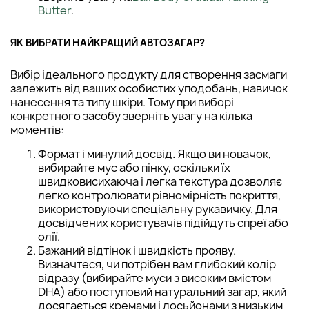
Butter
.
ЯК ВИБРАТИ НАЙКРАЩИЙ АВТОЗАГАР?
Вибір ідеального продукту для створення засмаги
залежить від ваших особистих уподобань, навичок
нанесення та типу шкіри. Тому при виборі
конкретного засобу зверніть увагу на кілька
моментів:
Формат і минулий досвід
.
Якщо ви новачок,
вибирайте мус або пінку, оскільки їх
швидковисихаюча і легка текстура дозволяє
легко контролювати рівномірність покриття,
використовуючи спеціальну рукавичку. Для
досвідчених користувачів підійдуть спреї або
олії.
Бажаний відтінок і швидкість прояву.
Визначтеся, чи потрібен вам глибокий колір
відразу (вибирайте муси з високим вмістом
DHA) або поступовий натуральний загар, який
досягається кремами і лосьйонами з низьким