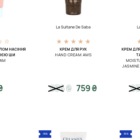
La Sultane De Saba
L
СЛОМ НАСІННЯ
КРЕМ ДЛЯ РУК
КРЕМ ДЛ
HAND CREAM AMS
ЛІЄЮ ШИ
Т
EAM
MOIST
JASMINE
₴
936
₴
759 ₴
9
-35%
-35%