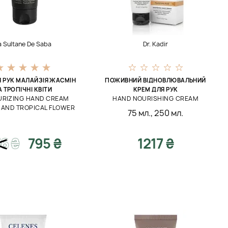
a Sultane De Saba
Dr. Kadir
Я РУК МАЛАЙЗІЯ ЖАСМІН
ПОЖИВНИЙ ВІДНОВЛЮВАЛЬНИЙ
А ТРОПІЧНІ КВІТИ
КРЕМ ДЛЯ РУК
URIZING HAND CREAM
HAND NOURISHING CREAM
 AND TROPICAL FLOWER
75 мл.
,
250 мл.
36
₴
795 ₴
1217 ₴