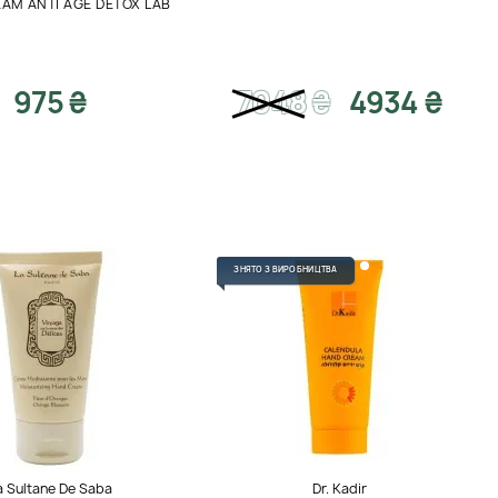
AM ANTI AGE DETOX LAB
975 ₴
7048
₴
4934 ₴
ЗНЯТО З ВИРОБНИЦТВА
a Sultane De Saba
Dr. Kadir