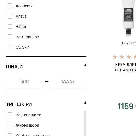
Academie
Ahava
Babor
Bellefontaine
Davines
CU Skin
Celenes
КРЕМ ДЛЯ 
ЦІНА, ₴
Clarena
OI HAND B
Corpus
—
Davines
Dr. Kadir
1159
ТИП ШКІРИ
Dr.Spiller
Всі типи шкіри
Embryolisse
Жирна шкіра
Emma Hardie
Комбінована шкіра