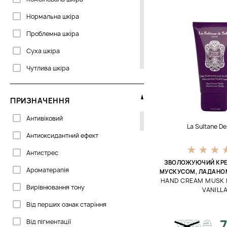
Fedua
Нормальна шкіра
GIGI
Проблемна шкіра
Hadat
Суха шкіра
Histomer
Чутлива шкіра
Institut Esthederm
Janssen Cosmetics
ПРИЗНАЧЕННЯ
La Biosthetique
Антивіковий
La Sultane D
La Sultane De Saba
Антиоксидантний ефект
Maria Galland
Антистрес
Mediceuticals
ЗВОЛОЖУЮЧИЙ КРЕМ
Ароматерапія
МУСКУСОМ, ЛАДАНОМ
Orising
HAND CREAM MUSK 
Вирівнювання тону
VANILL
Otome
Від перших ознак старіння
Oxford Biolabs
936
₴
7
Від пігментації