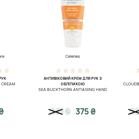
are
Celenes
РУК
АНТИВІКОВИЙ КРЕМ ДЛЯ РУК З
D CREAM
CLOUDB
ОБЛІПИХОЮ
SEA BUCKTHORN ANTIAGING HAND
₴
661
₴
375 ₴
66