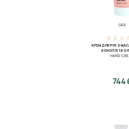
75 мл
200 мл
7 мл
GIGI
125 мл
2 мл
КРЕМ ДЛЯ РУК З МА
140 мл
КОНОПЛІ ТА О
HAND CR
175 мл
59 мл
744 
1 мл
475 мл