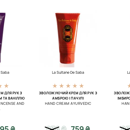
e Saba
La Sultane De Saba
L
 ДЛЯ РУК З
ЗВОЛОЖУЮЧИЙ КРЕМ ДЛЯ РУК З
ЗВОЛОЖУ
 ТА ВАНІЛЛЮ
АМБРОЮ І ПАЧУЛІ
ІМБИР
INCENSE AND
HAND CREAM AYURVEDIC
HAN
A
95 ₴
936
₴
759 ₴
9