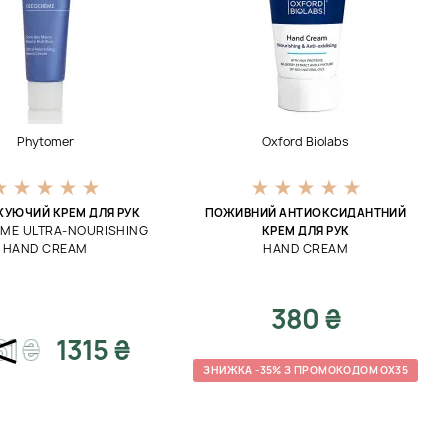
Phytomer
Oxford Biolabs
УЮЧИЙ КРЕМ ДЛЯ РУК
ПОЖИВНИЙ АНТИОКСИДАНТНИЙ
ME ULTRA-NOURISHING
КРЕМ ДЛЯ РУК
HAND CREAM
HAND CREAM
380 ₴
61
₴
1315 ₴
ЗНИЖКА -35% З ПРОМОКОДОМ OX35