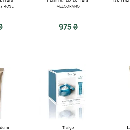
NTI AGE
HAND CREAM ANTI AGE
HAND CRE
Y ROSE
MELOGRANO
₴
975 ₴
hederm
Thalgo
L