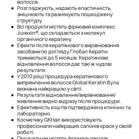
волосся.
Розгладжують, надають еластичність,
зміцнюють та реанімують пошкоджену
структуру.
Всі продукти містять фірмовий комплекс
Juvexin®, що складається з молекул
органічного кератину.
Ефекти після кератинового вирівнювання
засобами по догляду Глобал Кератін
тримаються до 5 місяців. Кератинове
відновлення волосся дає такі ж чудові
результати.
У 2010 році процедура кератинового
випрямлення волосся Global Keratin була
визнана найкращою у світі.
Результати відновлення/вирівнювання/
живлення видно відразу після процедури.
Ефективність коштів підтверджена клінічно та
лабораторно.
Косметику GKHair використовують
професіонали найкращих салонів краси у своїй
роботі.
Продукти не містять формальдегідів,