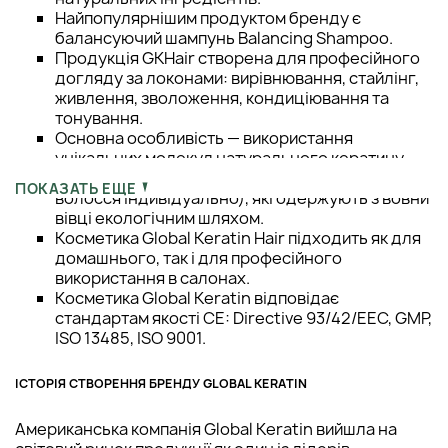
Найпопулярнішим продуктом бренду є
балансуючий шампунь Balancing Shampoo.
Продукція GKHair створена для професійного
догляду за локонами: вирівнювання, стайлінг,
живлення, зволоження, кондиціювання та
тонування.
Основна особливість — використання
унікальних молекул натурального кератину
чотирьох різних видів (для кожного типу
ПОКАЗАТЬ ЕЩЕ
волосся індивідуально), які одержують з вовни
вівці екологічним шляхом.
Косметика Global Keratin Hair підходить як для
домашнього, так і для професійного
використання в салонах.
Косметика Global Keratin відповідає
стандартам якості CE: Directive 93/42/EEC, GMP,
ISO 13485, ISO 9001.
ІСТОРІЯ СТВОРЕННЯ БРЕНДУ GLOBAL KERATIN
Американська компанія Global Keratin вийшла на