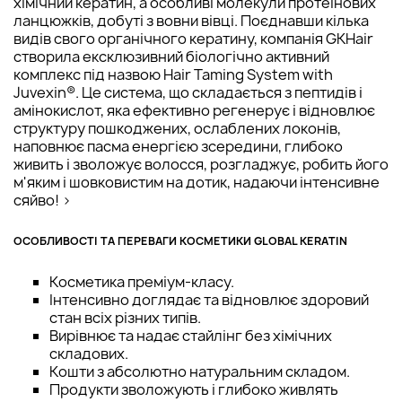
хімічний кератин, а особливі молекули протеїнових
ланцюжків, добуті з вовни вівці. Поєднавши кілька
видів свого органічного кератину, компанія GKHair
створила ексклюзивний біологічно активний
комплекс під назвою Hair Taming System with
Juvexin®. Це система, що складається з пептидів і
амінокислот, яка ефективно регенерує і відновлює
структуру пошкоджених, ослаблених локонів,
наповнює пасма енергією зсередини, глибоко
живить і зволожує волосся, розгладжує, робить його
м'яким і шовковистим на дотик, надаючи інтенсивне
сяйво! >
ОСОБЛИВОСТІ ТА ПЕРЕВАГИ КОСМЕТИКИ GLOBAL KERATIN
Косметика преміум-класу.
Інтенсивно доглядає та відновлює здоровий
стан всіх різних типів.
Вирівнює та надає стайлінг без хімічних
складових.
Кошти з абсолютно натуральним складом.
Продукти зволожують і глибоко живлять