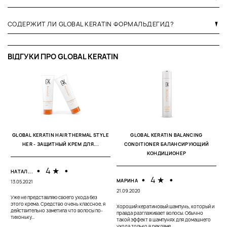
СОДЕРЖИТ ЛИ GLOBAL KERATIN ФОРМАЛЬДЕГИД?
ВІДГУКИ ПРО GLOBAL KERATIN
S
М
21
GLOBAL KERATIN HAIR THERMAL STYLE
GLOBAL KERATIN BALANCING
HER - ЗАЩИТНЫЙ КРЕМ ДЛЯ...
CONDITIONER БАЛАНСИРУЮЩИЙ
Ш
КОНДИЦИОНЕР
х
о
вр
•
4 ★
•
НАТАЛ...
•
4 ★
•
МАРИНА
13.05.2021
21.09.2020
Уже не представляю своего ухода без
этого крема. Средство очень классное, я
Хороший кератиновый шампунь, который и
действительно заметила что волосы по-
правда разглаживает волосы. Обычно
тихоньку...
такой эффект в шампунях для домашнего
ухода только в рекламе...