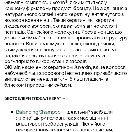
GKHair – комплекс Juvexin®, який міститься у
кожному фірмовому продукті бренду. Це з'єднання з
натурального органічного кератину, витягнутого з
волокон вовни вівці. Такий кератин, як і кератин
людського волосся, складається з амінокислот і
пептидів. Однак його молекули в 7 разів менше, що
дозволяє їм набагато швидше проникати в структуру
волосся. Вони реанімують пошкоджені ділянки,
стимулюють клітинну регенерацію, зміцнюють і
надають еластичність локонам. В результаті
регулярного використання засобів
GKHair, насичених кератином Juvexin, ваше волосся
набуває більш здорового і естетично-привабливого
вигляду, стає менш ламким, більш гладким, з
блиском і природним сяйвом.
БЕСТСЕЛЕРИ ГЛОБАЛ КЕРАТІН
Balancing Shampoo
— ідеальний засіб для
жирної шкіри голови, так як має відмінні
властивості себорегуляції. Після його
використання волосся стає шовковистим,