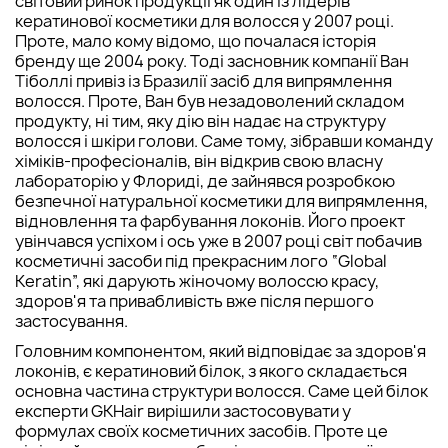
світовий ринок продукції як один із лідерів
кератинової косметики для волосся у 2007 році.
Проте, мало кому відомо, що почалася історія
бренду ще 2004 року. Тоді засновник компанії Ван
Тіболлі привіз із Бразилії засіб для випрямлення
волосся. Проте, Ван був незадоволений складом
продукту, ні тим, яку дію він надає на структуру
волосся і шкіри голови. Саме тому, зібравши команду
хіміків-професіоналів, він відкрив свою власну
лабораторію у Флориді, де зайнявся розробкою
безпечної натуральної косметики для випрямлення,
відновлення та фарбування локонів. Його проект
увінчався успіхом і ось уже в 2007 році світ побачив
косметичні засоби під прекрасним лого “Global
Keratin”, які дарують жіночому волоссю красу,
здоров'я та привабливість вже після першого
застосування.
Головним компонентом, який відповідає за здоров'я
локонів, є кератиновий білок, з якого складається
основна частина структури волосся. Саме цей білок
експерти GKHair вирішили застосовувати у
формулах своїх косметичних засобів. Проте це