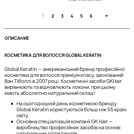
1
2
3
4
5
6
ОПИСАНИЕ
КОСМЕТИКА ДЛЯ ВОЛОССЯ GLOBAL KERATIN
Global Keratin — американський бренд професійної
косметики для волосся преміум класу, заснований
Ван Тіболлі в 2007 році. Косметичні засоби GKHair
вирівнюють та відновлюють локони, при цьому
мають абсолютно натуральний склад!
На сьогоднішній день косметикою бренду
Global Keratin користуються більш ніж 55 країн
світу.
Основна спеціалізація компанії GK Hair —
виробництво професійних засобів на основі
натуральних інгредієнтів.