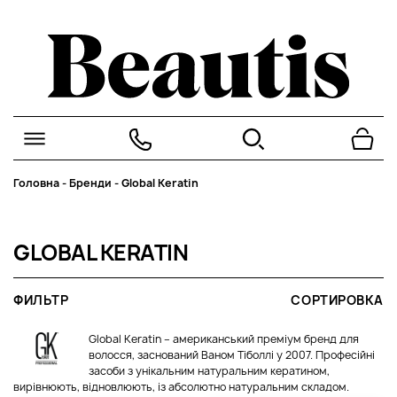
Головна
-
Бренди
-
Global Keratin
GLOBAL KERATIN
ФИЛЬТР
СОРТИРОВКА
Global Keratin – американський преміум бренд для
волосся, заснований Ваном Тіболлі у 2007. Професійні
засоби з унікальним натуральним кератином,
вирівнюють, відновлюють, із абсолютно натуральним складом.