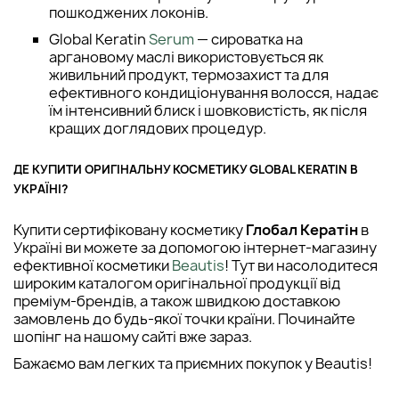
пошкоджених локонів.
Global Keratin
Serum
— сироватка на
аргановому маслі використовується як
живильний продукт, термозахист та для
ефективного кондиціонування волосся, надає
їм інтенсивний блиск і шовковистість, як після
кращих доглядових процедур.
ДЕ КУПИТИ ОРИГІНАЛЬНУ КОСМЕТИКУ GLOBAL KERATIN В
УКРАЇНІ?
Купити сертифіковану косметику
Глобал Кератін
в
Україні ви можете за допомогою інтернет-магазину
ефективної косметики
Beautis
! Тут ви насолодитеся
широким каталогом оригінальної продукції від
преміум-брендів, а також швидкою доставкою
замовлень до будь-якої точки країни. Починайте
шопінг на нашому сайті вже зараз.
Бажаємо вам легких та приємних покупок у Beautis!