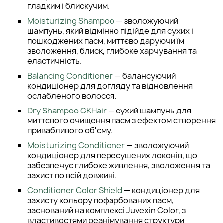
гладким і блискучим.
Moisturizing Shampoo
— зволожуючий
шампунь, який відмінно підійде для сухих і
пошкоджених пасм, миттєво даруючи їм
зволоження, блиск, глибоке харчування та
еластичність.
Balancing Conditioner
— балансуючий
кондиціонер для догляду та відновлення
ослабленого волосся.
Dry Shampoo GKHair
— сухий шампунь для
миттєвого очищення пасм з ефектом створення
привабливого об'єму.
Moisturizing Conditioner
— зволожуючий
кондиціонер для пересушених локонів, що
забезпечує глибоке живлення, зволоження та
захист по всій довжині.
Conditioner Color Shield
— кондиціонер для
захисту кольору пофарбованих пасм,
заснований на комплексі Juvexin Color, з
властивостями реанімування структури