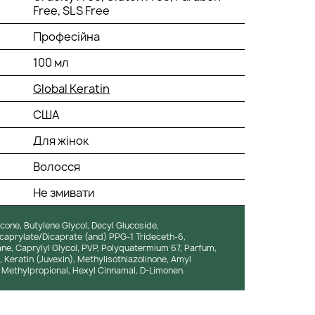
Free, SLS Free
Професійна
100 мл
Global Keratin
США
Для жінок
Волосся
Не змивати
cone, Butylene Glycol, Decyl Glucoside,
caprylate/Dicaprate (and) PPG-1 Trideceth-6,
ne, Caprylyl Glycol, PVP, Polyquatermium 67, Parfum,
Keratin (Juvexin), Methylisothiazolinone, Amyl
l Methylpropional, Hexyl Cinnamal, D-Limonen.