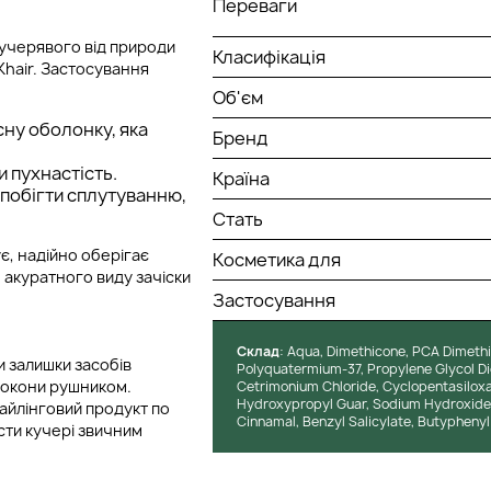
Переваги
кучерявого від природи
Класифікація
hair. Застосування
Об'єм
сну оболонку, яка
Бренд
 пухнастість.
Країна
апобігти сплутуванню,
Стать
є, надійно оберігає
Косметика для
 акуратного виду зачіски
Застосування
Cклад
: Aqua, Dimethicone, PCA Dimethi
 залишки засобів
Polyquatermium-37, Propylene Glycol Di
локони рушником.
Cetrimonium Chloride, Cyclopentasiloxa
Hydroxypropyl Guar, Sodium Hydroxide, 
тайлінговий продукт по
Cinnamal, Benzyl Salicylate, Butypheny
асти кучері звичним