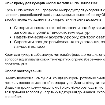
Опис кр
ему для кучерів
Global Keratin Curls Define Her
.
Крем CurlsDefineHer – професійний продукт для укладання 
волосся, розроблений фахівцями американського бренду GK
засобу перед укладанням з використанням фена дозволяє:
Створити навколо кожної волосини надійну захи
запобігає згубній дії високих температур.
Надати кучерявим акуратну форму, контролювати
Спростити процес розчісування та укладання, з
ламкості волосся.
Крем для кучерів забезпечує миттєвий ефект, що кондиціону
волосся від впливу високих температур, сприяє збереженню
протягом дня.
Спосіб застосування:
Вимити волосся з шампунем і кондиціонером, ретельно змити
догляду водою комфортної температури. Злегка підсушити 
Видавити трохи крему на долоню і рівномірно розподілити с
всій довжині волосся у напрямку від коріння до кінчиків. Укл
способом.