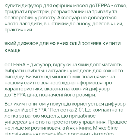
Купити дифузор для ефірних масел доТЕРРА - отже,
придбати пристрій, розрахований на тривалу та
безперебійну роботу. Аксесуар не доведеться
часто лагодити, він стійкий до зносу, довговічний,
практичний.
ЯКИЙ ДИФУЗОР ДЛЯ ЕФІРНИХ ОЛІЙ DOTERRA КУПИТИ
КРАЩЕ
doTERRA – дифузор, відгуки на який допомагають
вибрати найбільш актуальну модель для кожного
випадку. Вивчіть відмінності між позиціями - на
нашому сайті є вся необхідна інформація про
характеристики, вказана на кожний дифузор
доТЕРРА ціна, позначені його розміри.
Великим попитом у покупців користується дифузор
для олій доТЕРРА "Пелюстка 2.0". Це компактна та
легка за вагою модель, що приваблює
універсальністю та простотою управління. Працює
не лише як розпилювач, а й як нічник. М'яке біле
підсвічування гармонійно доповнить інтер'єр