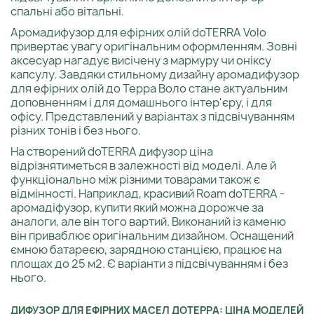
спальні або вітальні.
Аромадифузор для ефірних олій doTERRA Volo
привертає увагу оригінальним оформленням. Зовні
аксесуар нагадує висічену з мармуру чи оніксу
капсулу. Завдяки стильному дизайну аромадифузор
для ефірних олій до Терра Воло стане актуальним
доповненням і для домашнього інтер'єру, і для
офісу. Представлений у варіантах з підсвічуванням
різних тонів і без нього.
На створений doTERRA дифузор ціна
відрізнятиметься в залежності від моделі. Але й
функціонально між різними товарами також є
відмінності. Наприклад, красивий Roam doTERRA -
аромадіфузор, купити який можна дорожче за
аналоги, але він того вартий. Виконаний із каменю
він приваблює оригінальним дизайном. Оснащений
ємною батареєю, зарядною станцією, працює на
площах до 25 м2. Є варіанти з підсвічуванням і без
нього.
ДИФУЗОР ДЛЯ ЕФІРНИХ МАСЕЛ ДОТЕРРА: ЦІНА МОДЕЛЕЙ