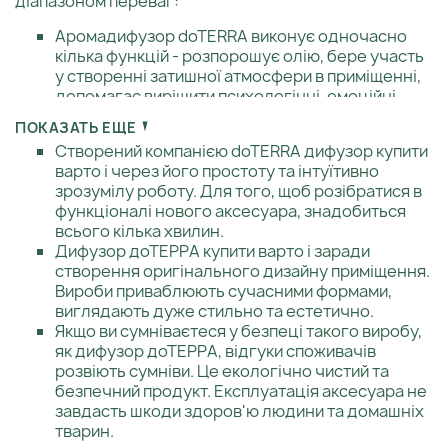
діапазоном переваг:
Аромадифузор doTERRA виконує одночасно
кілька функцій - розпорошує олію, бере участь
у створенні затишної атмосфери в приміщенні,
допомагає вирішити психологічні, емоційні
проблеми.
ПОКАЗАТЬ ЕЩЕ
Створений компанією doTERRA дифузор купити
варто і через його простоту та інтуїтивно
зрозумілу роботу. Для того, щоб розібратися в
функціоналі нового аксесуара, знадобиться
всього кілька хвилин.
Дифузор доТЕРРА купити варто і заради
створення оригінального дизайну приміщення.
Вироби приваблюють сучасними формами,
виглядають дуже стильно та естетично.
Якщо ви сумніваєтеся у безпеці такого виробу,
як дифузор доТЕРРА, відгуки споживачів
розвіють сумніви. Це екологічно чистий та
безпечний продукт. Експлуатація аксесуара не
завдасть шкоди здоров'ю людини та домашніх
тварин.