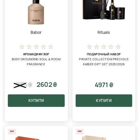
Babor
Rituals
АРОМАДИФУЗОР
ПОДАРОЧНЫЙ НАБОР
BODY GROUNDING SOUL & ROOM
PRIVATE COLLECTION PRECIOUS
FRAGRANCE
AMBER GIFT SET 2025/2026
2602 ₴
4971 ₴
2871
₴
КУПИТИ
КУПИТИ
NEW
NEW