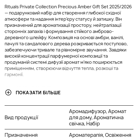
Rituals Private Collection Precious Amber Gift Set 2025/2026
— подарунковий набір для створення глибокої східної
атмосфери та надання інтер’єру статусу й затишку. Він
призначений для ароматизації простору, нейтралізації
сторонніх запахів і формування стійкого амброво-
деревного шлейфу. Композиція на основі амбри, ванілі,
пачулі та сандалового дерева розкривається поступово,
забезпечуючи тривале та рівномірне звучання. Завдяки
високій концентрації парфумерної композиції та
продуманій системі дифузії аромат м’яко поширюється
приміщенням, створюючи відчуття тепла, розкоші та
гармонії.
ДО НАБОРУ ВХОДИТЬ:
ПОКАЗАТИ БІЛЬШЕ
Ароматична свічка, 360 мл
Міні-ароматичні палички, 100 мл
Аромадифузор, Аромат
Аромат для дому, 250 мл
Вид продукції
для дому, Ароматична
свічка, Набір
ОСНОВНІ ІНГРЕДІЄНТИ ТА ЇХ ПЕРЕВАГИ
Призначення
Ароматерапія, Освіження