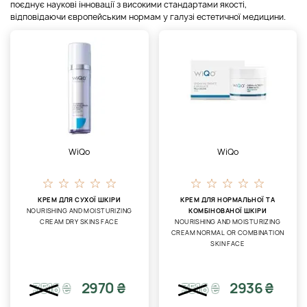
поєднує наукові інновації з високими стандартами якості,
відповідаючи європейським нормам у галузі естетичної медицини.
WiQo
WiQo
КРЕМ ДЛЯ СУХОЇ ШКІРИ
КРЕМ ДЛЯ НОРМАЛЬНОЇ ТА
NOURISHING AND MOISTURIZING
КОМБІНОВАНОЇ ШКІРИ
CREAM DRY SKINS FACE
NOURISHING AND MOISTURIZING
CREAM NORMAL OR COMBINATION
SKIN FACE
2970 ₴
2936 ₴
3516
₴
3516
₴