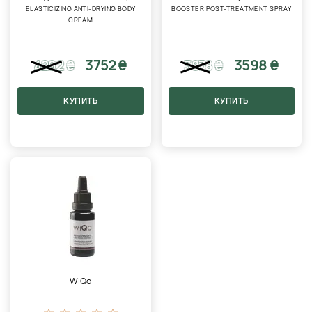
ELASTICIZING ANTI-DRYING BODY
BOOSTER POST-TREATMENT SPRAY
CREAM
3752 ₴
3598 ₴
4292
₴
3878
₴
КУПИТЬ
КУПИТЬ
WiQo