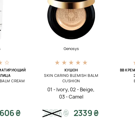
s
Genosys
МАТИРУЮЩИЙ
КУШОН
BB КРЕ
SKIN CARING BLEMISH BALM
 ЛИЦА
 BALM CREAM
CUSHION
01 - Ivory
,
02 - Beige
,
03 - Camel
1606 ₴
3074
₴
2339 ₴