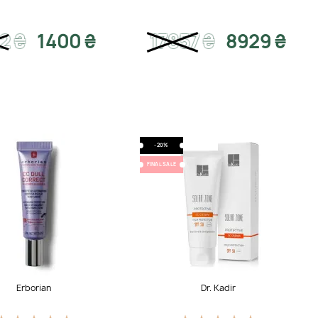
42
₴
1400 ₴
17857
₴
8929 ₴
-20%
FINAL SALE
Erborian
Dr. Kadir