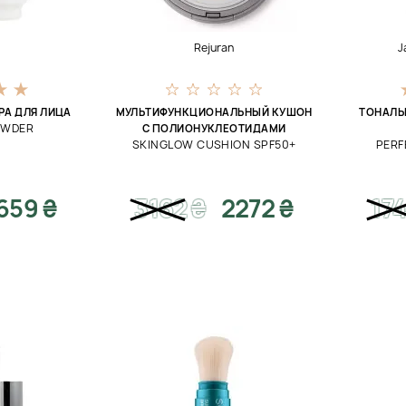
Rejuran
J
РА ДЛЯ ЛИЦА
МУЛЬТИФУНКЦИОНАЛЬНЫЙ КУШОН
ТОНАЛЬ
OWDER
С ПОЛИОНУКЛЕОТИДАМИ
SKINGLOW CUSHION SPF50+
PERF
659 ₴
3162
₴
2272 ₴
17