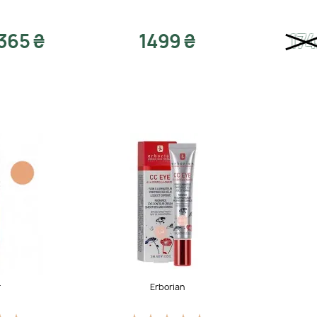
365 ₴
1499 ₴
17
r
Erborian