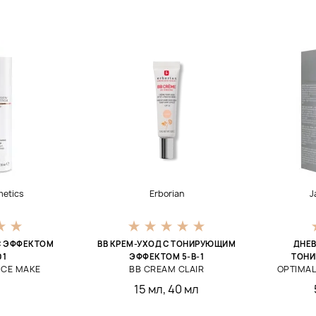
metics
Erborian
J
С ЭФФЕКТОМ
BB КРЕМ-УХОД С ТОНИРУЮЩИМ
ДНЕ
01
ЭФФЕКТОМ 5-В-1
ТОНИ
NCE MAKE
BB CREAM CLAIR
OPTIMAL
15 мл
,
40 мл