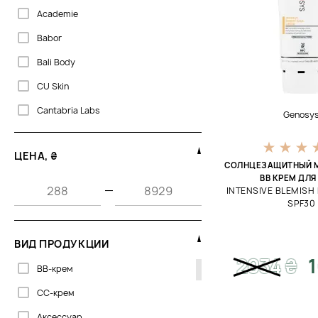
Academie
Babor
Bali Body
CU Skin
Cantabria Labs
Genosy
Clarena
ЦЕНА, ₴
Colorescience
СОЛНЦЕЗАЩИТНЫЙ 
ВВ КРЕМ ДЛЯ
Dermalogica
—
INTENSIVE BLEMISH
SPF30
Dr. Kadir
Dr.Grandel
ВИД ПРОДУКЦИИ
Dr.Spiller
2034
₴
BB-крем
Embryolisse
CC-крем
Erborian
Аксессуар