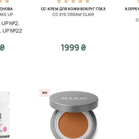
ОСНОВА
СС-КРЕМ ДЛЯ КОЖИ ВОКРУГ ГЛАЗ
КОРРЕ
MAKE UP
CC EYE CREAM CLAIR
C
,
UP №2
,
1
,
UP №22
 ₴
1999 ₴
NEW