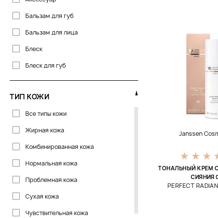
GIGI
Бальзам для губ
Genosys
Бальзам для лица
HoliFrog
Блеск
Image Skincare
Блеск для губ
Institut Esthederm
Бронзер
Instytutum
ТИП КОЖИ
Гель для бровей
Janssen Cosmetics
Все типы кожи
Гель для лица
La Biosthetique
Жирная кожа
Грязь для тела
Janssen Cos
La Sultane De Saba
Комбинированная кожа
Карандаш
Maria Galland
Нормальная кожа
Карандаш для бровей
ТОНАЛЬНЫЙ КРЕМ 
Me Line
СИЯНИЯ 
Проблемная кожа
Карандаш для глаз
PERFECT RADIA
Payot
Сухая кожа
Кисть
Perricone MD
Чувствительная кожа
Консилер