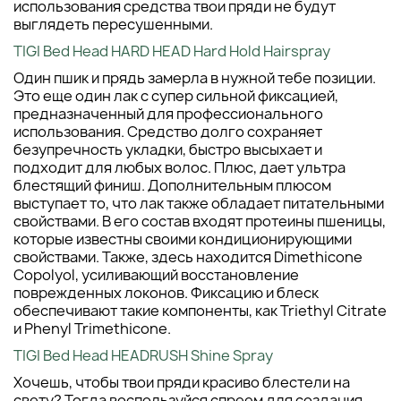
использования средства твои пряди не будут
выглядеть пересушенными.
TIGI Bed Head HARD HEAD Hard Hold Hairspray
Один пшик и прядь замерла в нужной тебе позиции.
Это еще один лак с супер сильной фиксацией,
предназначенный для профессионального
использования. Средство долго сохраняет
безупречность укладки, быстро высыхает и
подходит для любых волос. Плюс, дает ультра
блестящий финиш. Дополнительным плюсом
выступает то, что лак также обладает питательными
свойствами. В его состав входят протеины пшеницы,
которые известны своими кондиционирующими
свойствами. Также, здесь находится Dimethicone
Copolyol, усиливающий восстановление
поврежденных локонов. Фиксацию и блеск
обеспечивают такие компоненты, как Triethyl Citrate
и Phenyl Trimethicone.
TIGI Bed Head HEADRUSH Shine Spray
Хочешь, чтобы твои пряди красиво блестели на
свету? Тогда воспользуйся спреем для создания