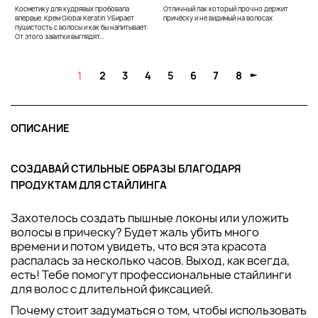
Косметику для кудрявых пробовала
Отличный лак который прочно держит
впервые. Крем Global Keratin УБирает
причёску и не видимый на волосах
пушистость с волосы и как бы напитывает.
От этого завитки выглядят...
1
2
3
4
5
6
7
8
ОПИСАНИЕ
СОЗДАВАЙ СТИЛЬНЫЕ ОБРАЗЫ БЛАГОДАРЯ
ПРОДУКТАМ ДЛЯ СТАЙЛИНГА
Захотелось создать пышные локоны или уложить
волосы в прическу? Будет жаль убить много
времени и потом увидеть, что вся эта красота
распалась за несколько часов. Выход, как всегда,
есть! Тебе помогут профессиональные стайлинги
для волос с длительной фиксацией.
Почему стоит задуматься о том, чтобы использовать