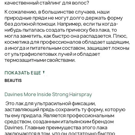
качественный стайлинг для волос?
К сожалению, в большинстве случаев, наши
природные пряди не могут долго держать форму
без должной помощи. Например, если ты когда-
нибудь пыталась создать прическу без лака, то
могла заметить, как быстро она распадается. Плюс,
косметика для профессионалов обладает щадящим,
а иногда и питательным составом, защищает локоны
от ультрафиолетовых лучей и обладает
термозащитными свойствами.
ПОКАЗАТЬ ЕЩЕ
ТОП-4 СТАЙЛИНГА ДЛЯ ВОЛОС ОТ ИНТЕРНЕТ-МАГАЗИНА
BEAUTIS
Davines More Inside Strong Hairspray
Это лак для ультрасильной фиксации,
заставляющий прядь сохранить ту форму, которую
ты ему придала. Является профессиональным
средством, созданным итальянским брендом
Davines. Главные преимущества этого лака
заключаются в том, что он достаточно быстро