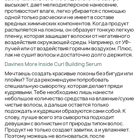
высыхает, дает мелкодисперсное нанесение,
противостоит влаге, легко убирается с помощью
одной только расчески и не имеет в составе
вредных химических компонентов. Когда продукт
распыляется на локоны, он образует тонкую легкую
пленку, которая защищает волоски от негативного
воздействия окружающей среды. Например, от УФ-
лучей или от воздействия горячим воздухом. Плюс,
лак не сушит волосы и достаточно долго держится.
Davines More Inside Curl Building Serum
Мечтаешь создать красивые локоны без бигуди или
плойки? Тогда рекомендуем попробовать
специальную сыворотку, которая делает пряди
кудрявыми. Тебе необходимо лишь нанести
небольшое количество средства на влажные/сухие
чистые волосы, а дальше остается только
подождать и кудряшки образуются сами собой. К
слову, лучше всего эта сыворотка подходит
девушкам с волнистым от природы типом волос.
Продукт не только создает завитки, а и увлажняет.
Поэтому можешь не волноваться, после