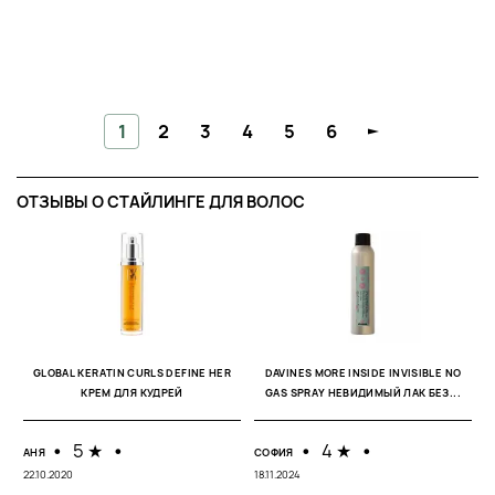
1
2
3
4
5
6
ОТЗЫВЫ O СТАЙЛИНГЕ ДЛЯ ВОЛОС
А
18
GLOBAL KERATIN CURLS DEFINE HER
DAVINES MORE INSIDE INVISIBLE NO
КРЕМ ДЛЯ КУДРЕЙ
GAS SPRAY НЕВИДИМЫЙ ЛАК БЕЗ...
Н
с
н
Р
•
5 ★
•
•
4 ★
•
АНЯ
СОФИЯ
22.10.2020
18.11.2024