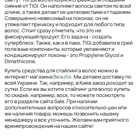
сияния от TIGI. Он наполняет волосы светом по всей
длине, а также делает их шелковистыми и гладкими.
Совершенно невесомый на локонах, он не
утяжеляет прическу и подходит для любого типа
волос. Стоит сразу отметить, что это не
фиксирующий продукт. Его задача - создать
суперблеск. Также, как и в лаке, TIGI добавили в срей
полезные компоненты, которые увлажняют и
кондиционируют локоны - это Propylene Glycol и
Dimethicone.
Купить средства для стайлинга волос можно в
интернет-магазина
Beautis
. Мы делаем доставку по
всей Украине. Так, например, в Киев заказ доходит за
сутки. Если же вы хотите стайлинг для волос купить
по скидке, например, воск, то можете посмотреть
его в разделе сайта Sale. При наличии
дополнителньых вопросов относительно цен или
же наличия товара, можешь позвонить нашему
менеджеру и все уточнить. Желаем вам приятного
времяпровождения на нашем сайте!