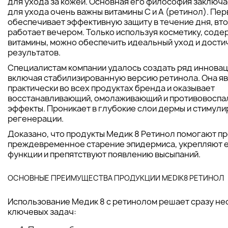
для ухода за кожей. Основная его философия заключае
для ухода очень важны витамины С и А (ретинол). Пе
обеспечивает эффективную защиту в течение дня, вто
работает вечером. Только используя косметику, сод
витамины, можно обеспечить идеальный уход и дости
результатов.
Специалистам компании удалось создать ряд иннова
включая стабилизированную версию ретинола. Она я
практически во всех продуктах бренда и оказывает
восстанавливающий, омолаживающий и противовоспа
эффекты. Проникает в глубокие слои дермы и стимул
регенерации.
Доказано, что продукты Медик 8 Ретинол помогают п
преждевременное старение эпидермиса, укрепляют 
функции и препятствуют появлению высыпаний.
ОСНОВНЫЕ ПРЕИМУЩЕСТВА ПРОДУКЦИИ MEDIK8 РЕТИНОЛ
Использование Медик 8 с ретинолом решает сразу не
ключевых задач: