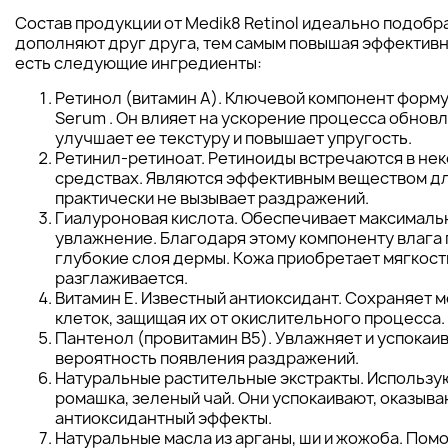
Состав продукции от Medik8 Retinol идеально подобр
дополняют друг друга, тем самым повышая эффективно
есть следующие ингредиенты:
Ретинол (витамин А). Ключевой компонент формул
Serum . Он влияет на ускорение процесса обнов
улучшает ее текстуру и повышает упругость.
Ретинил-ретиноат. Ретиноиды встречаются в не
средствах. Являются эффективным веществом д
практически не вызывает раздражений.
Гиалуроновая кислота. Обеспечивает максималь
увлажнение. Благодаря этому компоненту влага 
глубокие слоя дермы. Кожа приобретает мягкост
разглаживается.
Витамин Е. Известный антиоксидант. Сохраняет 
клеток, защищая их от окислительного процесса.
Пантенол (провитамин B5). Увлажняет и успокаив
вероятность появления раздражений.
Натуральные растительные экстракты. Использую
ромашка, зеленый чай. Они успокаивают, оказыва
антиоксидантный эффекты.
Натуральные масла из арганы, ши и жожоба. Пом