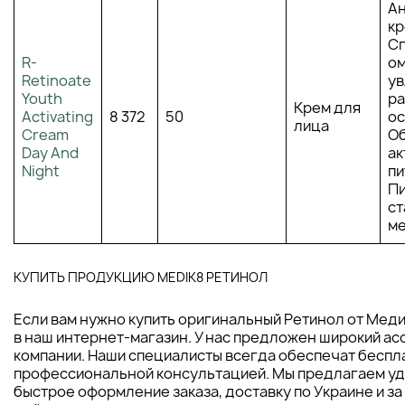
Ан
кр
Сп
R-
о
Retinoate
у
Youth
р
Крем для
Activating
8 372
50
ос
лица
Cream
О
Day And
ак
Night
пи
П
ст
м
КУПИТЬ ПРОДУКЦИЮ MEDIK8 РЕТИНОЛ
Если вам нужно купить оригинальный Ретинол от Меди
в наш интернет-магазин. У нас предложен широкий ас
компании. Наши специалисты всегда обеспечат беспл
профессиональной консультацией. Мы предлагаем уд
быстрое оформление заказа, доставку по Украине и за