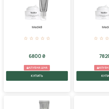
Medik8
Medi
6800 ₴
782
КЛУБНА ЦІНА
КЛУБН
КУПИТЬ
КУП