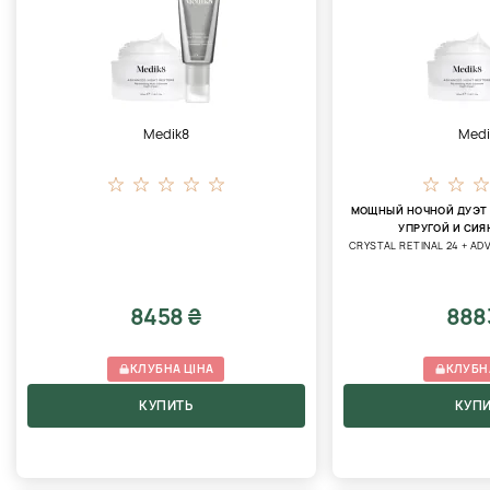
Medik8
Medi
МОЩНЫЙ НОЧНОЙ ДУЭТ 
УПРУГОЙ И СИ
CRYSTAL RETINAL 24 + A
8458 ₴
888
КЛУБНА ЦІНА
КЛУБН
КУПИТЬ
КУП