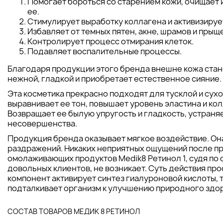
Помогает бороться со старением кожи, очищает
ее.
Стимулирует выработку коллагена и активизиру
Избавляет от темных пятен, акне, шрамов и прыщ
Контролирует процесс отмирания клеток.
Подавляет воспалительные процессы.
Благодаря продукции этого бренда внешне кожа стан
нежной, гладкой и приобретает естественное сияние.
Эта косметика прекрасно подходят для тусклой и сухо
выравнивает ее тон, повышает уровень эластина и кол
Возвращает ее былую упругость и гладкость, устраня
несовершенства.
Продукция бренда оказывает мягкое воздействие. Он
раздражений. Никаких неприятных ощущений после п
омолаживающих продуктов Medik8 Ретинол 1, судя по 
довольных клиентов, не возникает. Суть действия про
компонент активирует синтез гиалуроновой кислоты, 
подталкивает организм к улучшению природного здор
СОСТАВ ТОВАРОВ МЕДИК 8 РЕТИНОЛ