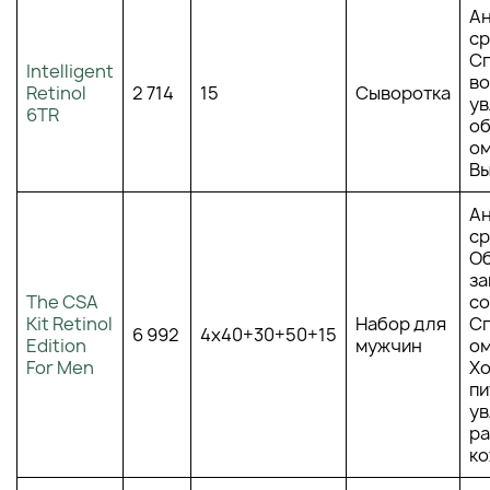
Ан
ср
Сп
Intelligent
во
Retinol
2 714
15
Сыворотка
ув
6TR
об
о
Вы
Ан
ср
О
за
The CSA
со
Kit Retinol
Набор для
Сп
6 992
4х40+30+50+15
Edition
мужчин
о
For Men
Хо
пи
ув
ра
к