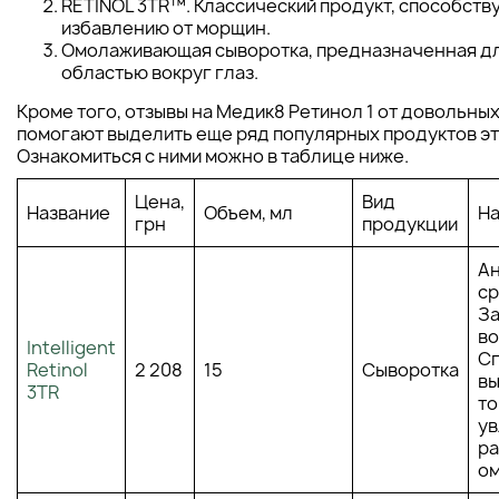
RETINOL 3TR™. Классический продукт, способст
избавлению от морщин.
Омолаживающая сыворотка, предназначенная дл
областью вокруг глаз.
Кроме того, отзывы на Медик8 Ретинол 1 от довольны
помогают выделить еще ряд популярных продуктов эт
Ознакомиться с ними можно в таблице ниже.
Цена,
Вид
Название
Объем, мл
Н
грн
продукции
Ан
ср
За
во
Intelligent
Сп
Retinol
2 208
15
Сыворотка
в
3TR
то
у
ра
о