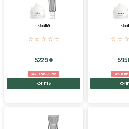
Medik8
Medi
5228 ₴
595
КЛУБНА ЦІНА
КЛУБН
КУПИТЬ
КУП