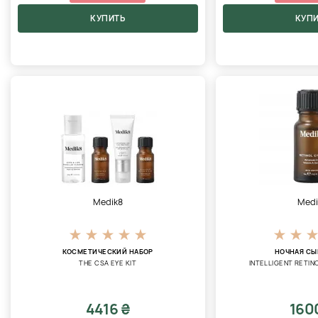
КУПИТЬ
КУП
Medik8
Medi
КОСМЕТИЧЕСКИЙ НАБОР
НОЧНАЯ СЫ
THE CSA EYE KIT
INTELLIGENT RETIN
4416 ₴
160