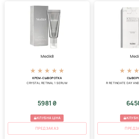
Medik8
Medi
КРЕМ-СЫВОРОТКА
СЫВОР
CRYSTAL RETINAL 1 SERUM
R RETINOATE DAY AN
5981 ₴
645
КЛУБНА ЦІНА
КЛУБН
ПРЕДЗАКАЗ
ПРЕДЗ