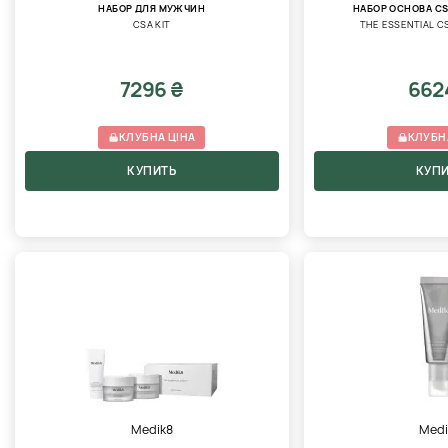
НАБОР ДЛЯ МУЖЧИН
НАБОР ОСНОВА C
CSA KIT
THE ESSENTIAL C
7296 ₴
662
КЛУБНА ЦІНА
КЛУБН
КУПИТЬ
КУП
Medik8
Medi