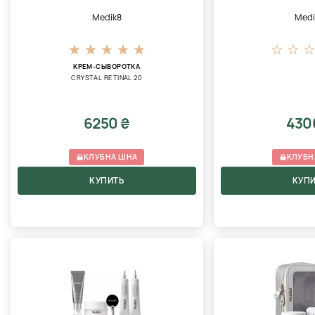
Medik8
Medi
КРЕМ-СЫВОРОТКА
CRYSTAL RETINAL 20
6250 ₴
430
КЛУБНА ЦІНА
КЛУБН
КУПИТЬ
КУП