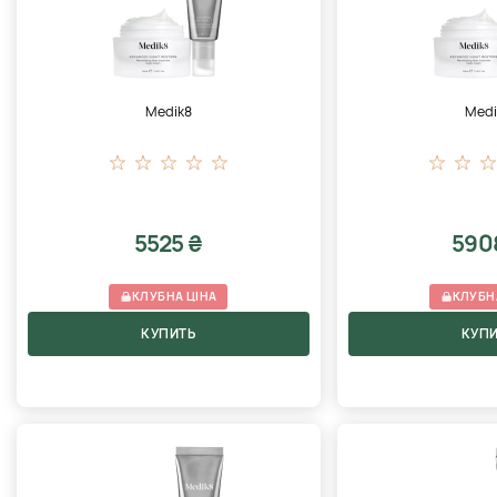
Medik8
Medi
5525 ₴
590
КЛУБНА ЦІНА
КЛУБН
КУПИТЬ
КУП