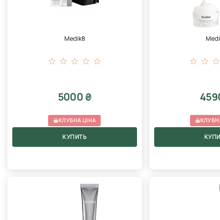
Medik8
Medi
5000 ₴
459
КЛУБНА ЦІНА
КЛУБН
КУПИТЬ
КУП