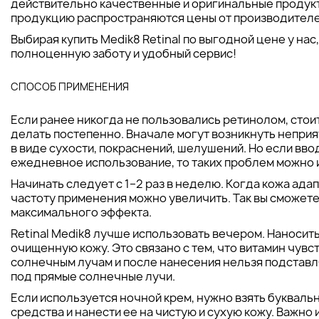
действительно качественные и оригинальные продукт
продукцию распространяются цены от производителе
Выбирая купить Medik8 Retinal по выгодной цене у нас
полноценную заботу и удобный сервис!
СПОСОБ ПРИМЕНЕНИЯ
Если ранее никогда не пользовались ретинолом, стоит
делать постепенно. Вначале могут возникнуть непр
в виде сухости, покраснений, шелушений. Но если вво
ежедневное использование, то таких проблем можно 
Начинать следует с 1–2 раз в неделю. Когда кожа ада
частоту применения можно увеличить. Так вы сможет
максимального эффекта.
Retinal Medik8 лучше использовать вечером. Наносит
очищенную кожу. Это связано с тем, что витамин чувс
солнечным лучам и после нанесения нельзя подстав
под прямые солнечные лучи.
Если используется ночной крем, нужно взять букваль
средства и нанести ее на чистую и сухую кожу. Важно