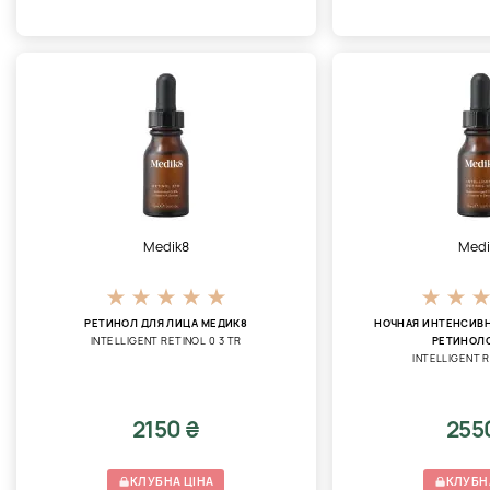
Medik8
Medi
РЕТИНОЛ ДЛЯ ЛИЦА МЕДИК8
НОЧНАЯ ИНТЕНСИВН
INTELLIGENT RETINOL 0 3 TR
РЕТИНОЛО
INTELLIGENT 
2150 ₴
255
КЛУБНА ЦІНА
КЛУБН