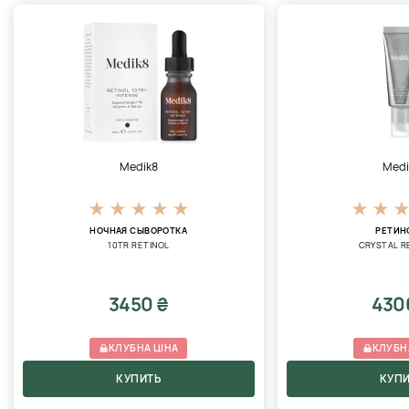
Medik8
Medi
НОЧНАЯ СЫВОРОТКА
РЕТИН
10TR RETINOL
CRYSTAL R
3450 ₴
430
КЛУБНА ЦІНА
КЛУБН
КУПИТЬ
КУП