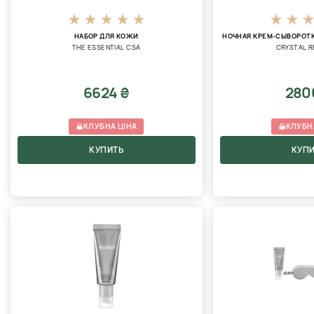
НАБОР ДЛЯ КОЖИ
НОЧНАЯ КРЕМ-СЫВОРОТК
THE ESSENTIAL CSA
CRYSTAL R
6624 ₴
280
КЛУБНА ЦІНА
КЛУБН
КУПИТЬ
КУП