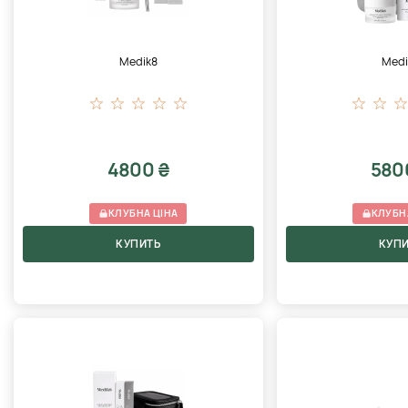
Medik8
Medi
4800 ₴
580
КЛУБНА ЦІНА
КЛУБН
КУПИТЬ
КУП