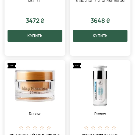
MAKE UP
AQUA VITAL REVITALIZING CREAM
3472 ₴
3648 ₴
КУПИТЬ
КУПИТЬ
-15%
-15%
Renew
Renew
УВЛАЖНЯЮЩИЙ КРЕМ-ЛИФТИНГ
ВОССТАНОВИТЕЛЬНЫЕ