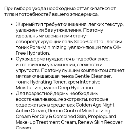
При выборе ухода необходимо отталкиваться от
типа и потребностей вашего эпидермиса.
Жирный тип требует очищения, легких текстур,
увлажнения без утяжеления. Поэтому
идеальными вариантами станут
себорегулирующий гель Sebo-Control, легкий
тоник Pore-Minimizing, увлажняющий гель Oil-
Free Hydration.
Сухая дерма нуждается в гидробалансе,
интенсивном увлажнении, свежести и
упругости. Поэтому лучшим комплектом станет
мягкая очищающая пенка Gentle Cleanser,
тоник Hydrating Toner, крем Intensive
Moisturizer, маска Deep Hydration.
Для возрастной дермы необходимы
восстанавливающие экстракты, которые
содержаться в средствах Golden Age Night
Active Cream, Dermo Control Moisturizing
Cream For Oily & Combined Skin, Propioguard
Make-up Treatment Cream, Renew Skin Recover
Cream.