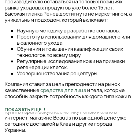
производителю оставаться на топовых позициях
рынка уходовых продуктов уже более 15 лет.
Высокая планка Ренев достигнута не маркетингом, а
уникальным подходом, который включает:
Научную методику в разработке составов.
Простоту в использовании для домашнего или
в салонного ухода.
Обучения и повышения квалификации своих
технологов по всему миру.
Регулярные исследования кожи на признаки
регенерации клеток.
Усовершенствования рецептуры.
Компания ставит за цель преподнести на рынок
качественные
средства для лица
и тела, которые
способны закрыть потребность каждого типа кожи в
любой возрастной категории.
ПОКАЗАТЬ ЕЩЕ
Купить израильскую косметику Ренью можно в
интернет-магазине Beautis по выгодной цене уже
сегодня с доставкой в Киев и другие города
Украины.