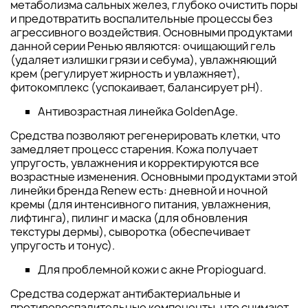
метаболизма сальных желез, глубоко очистить поры
и предотвратить воспалительные процессы без
агрессивного воздействия. Основными продуктами
данной серии Ренью являются: очищающий гель
(удаляет излишки грязи и себума), увлажняющий
крем (регулирует жирность и увлажняет),
фитокомплекс (успокаивает, балансирует рН).
Антивозрастная линейка GoldenAge.
Средства позволяют регенерировать клетки, что
замедляет процесс старения. Кожа получает
упругость, увлажнения и корректируются все
возрастные изменения. Основными продуктами этой
линейки бренда Renew есть: дневной и ночной
кремы (для интенсивного питания, увлажнения,
лифтинга), пилинг и маска (для обновления
текстуры дермы), сыворотка (обеспечивает
упругость и тонус).
Для проблемной кожи с акне Propioguard.
Средства содержат антибактериальные и
противовоспалительные компоненты, что снимают