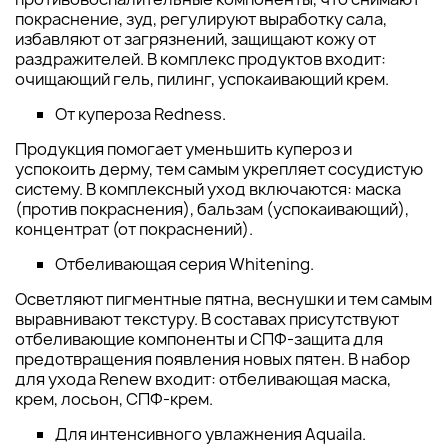
покраснение, зуд, регулируют выработку сала,
избавляют от загрязнений, защищают кожу от
раздражителей. В комплекс продуктов входит:
очищающий гель, пилинг, успокаивающий крем.
От купероза Redness.
Продукция помогает уменьшить купероз и
успокоить дерму, тем самым укрепляет сосудистую
систему. В комплексный уход включаются: маска
(против покраснения), бальзам (успокаивающий),
концентрат (от покраснений).
Отбеливающая серия Whitening.
Осветляют пигментные пятна, веснушки и тем самым
выравнивают текстуру. В составах присутствуют
отбеливающие компоненты и СПФ-защита для
предотвращения появления новых пятен. В набор
для ухода Renew входит: отбеливающая маска,
крем, лосьон, СПФ-крем.
Для интенсивного увлажнения Aquaila.