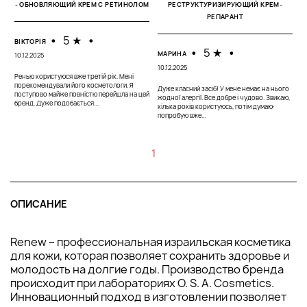
- ОБНОВЛЯЮЩИЙ КРЕМ С РЕТИНОЛОМ
РЕСТРУКТУРИЗИРУЮЩИЙ КРЕМ-
РЕПАРАНТ
•
5 ★
•
ВІКТОРІЯ
•
5 ★
•
МАРИНА
10.12.2025
10.12.2025
Ренью користуюся вже третій рік. Мені
порекомендували його косметологи. Я
Дуже класний засіб! У мене немає на нього
поступово майже повністю перейшла на цей
жодної алергії. Все добре і чудово. Звикаю,
бренд. Дуже подобається....
кілька років користуюсь, потім думаю:
попробую вже...
1
ОПИСАНИЕ
Renew – профессиональная израильская косметика
для кожи, которая позволяет сохранить здоровье и
молодость на долгие годы. Производство бренда
происходит при лабораториях O. S. A. Cosmetics.
Инновационный подход в изготовлении позволяет