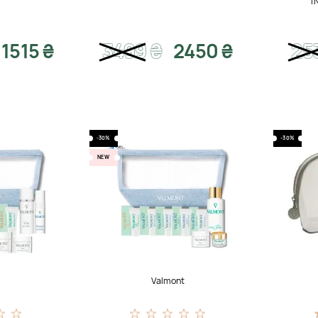
I
11515 ₴
3499
₴
2450 ₴
25
-30%
-30%
NEW
t
Valmont