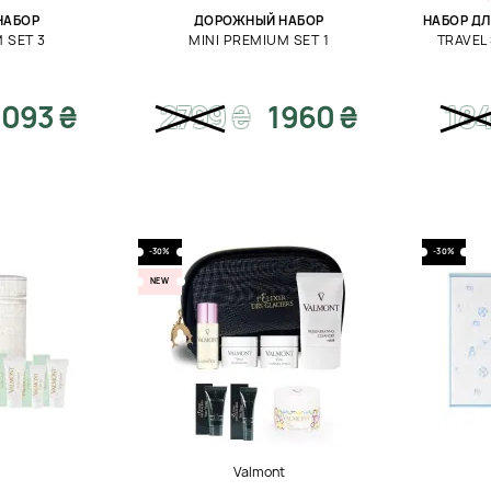
НАБОР
ДОРОЖНЫЙ НАБОР
НАБОР ДЛ
 SET 3
MINI PREMIUM SET 1
TRAVEL 
093 ₴
2799
₴
1960 ₴
18
-30%
-30%
NEW
t
Valmont