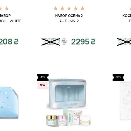
НАБОР
НАБОР ОСЕНЬ 2
КОС
UCH I WHITE
AUTUMN 2
E
208 ₴
3278
₴
2295 ₴
20
-30%
-30%
NEW