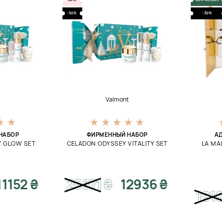
-50%
-30%
t
Valmont
НАБОР
ФИРМЕННЫЙ НАБОР
А
Y GLOW SET
CELADON ODYSSEY VITALITY SET
LA MA
11152 ₴
25871
₴
12936 ₴
191