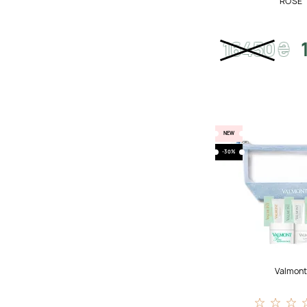
ROSE
Сияние
Смягчение
16450
₴
Сужение пор
Тонизирование
Тонирование
Увлажнение
NEW
-30%
Укрепление
Успокоение
Valmon