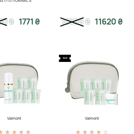
NSTITUTIONNAL S
30
₴
1771 ₴
16599
₴
11620 ₴
-30%
Valmont
Valmont