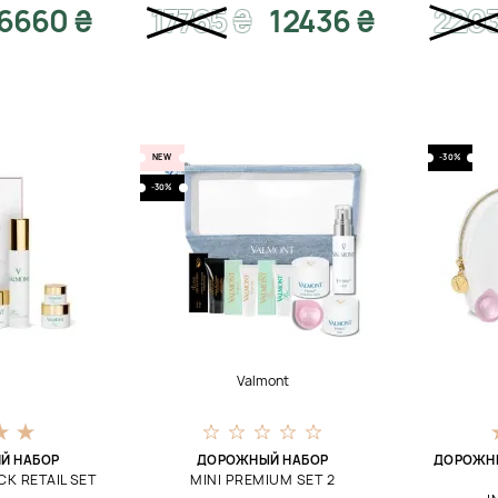
6660 ₴
17765
₴
12436 ₴
220
NEW
-30%
-30%
t
Valmont
Й НАБОР
ДОРОЖНЫЙ НАБОР
ДОРОЖНЫ
K RETAIL SET
MINI PREMIUM SET 2