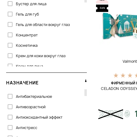
DoTERRA
Бустер для лица
-50%
Dr.Spiller
Гель для губ
Embryolisse
Гель для области вокруг глаз
Emma Hardie
Концентрат
Erborian
Косметичка
GIGI
Крем для кожи вокруг глаз
Valmon
Genosys
Крем для лица
Histomer
Крем для рук
НАЗНАЧЕНИЕ
ФИРМЕННЫЙ 
Image Skincare
Крем для шеи
CELADON ODYSSE
Institut Esthederm
Антибактериальное
Крем-маска
Instytutum
Антивозрастной
Крем-шампунь
22303
₴
Janssen Cosmetics
Антиоксидантный эффект
Лосьон для лица
La Biosthetique
Антистресс
Маска для лица