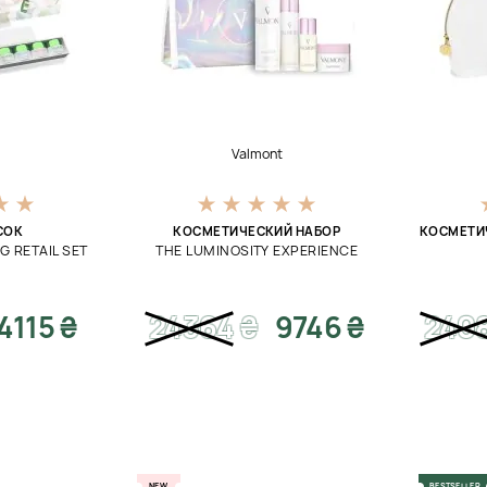
t
Valmont
СОК
КОСМЕТИЧЕСКИЙ НАБОР
КОСМЕТИ
G RETAIL SET
THE LUMINOSITY EXPERIENCE
4115 ₴
24364
₴
9746 ₴
240
NEW
BESTSELLER