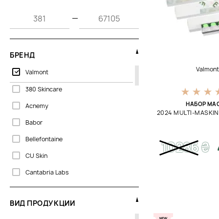
—
БРЕНД
Valmon
Valmont
380 Skincare
НАБОР МА
Acnemy
2024 MULTI-MASKIN
Babor
Bellefontaine
10286
₴
CU Skin
Cantabria Labs
Colorescience
ВИД ПРОДУКЦИИ
Dermalogica
NEW