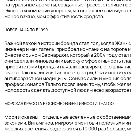
натуральные ароматы, созданные Грассе, столице па
Эксперты компании уверены, что хорошее самочувств
менее важно, чем эффективность средств.
НОВОЕ НАЧАЛО В 1999
Важной вехой в истории бренда стал год, когда Жан-
инженер и мечтатель, приобрел компанию на пороге 
Вместе с сыном Бернардом, который в 2004 году стал
они сделали инновации и высокую эффективность гл
приоритетами бренда и начали расширять его влияни
рынке. Так появились Талассо-центры, Спа и институт
антивозрастной медицины. Сейчас силы и умения боле
профессионалов Тальго посвящены тому, чтобы жела
молодость сделать доступной людям всех возрастов и
МОРСКАЯ КРАСОТА В ОСНОВЕ ЭФФЕКТИВНОСТИ THALGO
Моря и океаны – отдельные вселенные с собственным
законами. Витаминов, микроэлементов и полезных ми
морских растениях содержится в 10 000 раз больше, ч