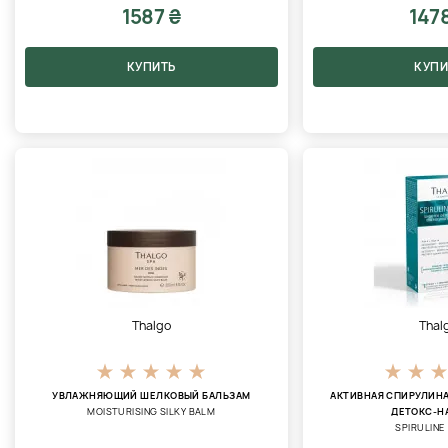
1587 ₴
147
КУПИТЬ
КУПИ
Thalgo
Thal
УВЛАЖНЯЮЩИЙ ШЕЛКОВЫЙ БАЛЬЗАМ
АКТИВНАЯ СПИРУЛИН
MOISTURISING SILKY BALM
ДЕТОКС-Н
SPIRULINE