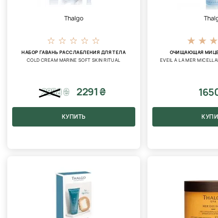
Thalgo
Thal
НАБОР ГАВАНЬ РАССЛАБЛЕНИЯ ДЛЯ ТЕЛА
ОЧИЩАЮЩАЯ МИЦЕ
COLD CREAM MARINE SOFT SKIN RITUAL
EVEIL A LA MER MICELL
2291 ₴
165
2858
₴
КУПИТЬ
КУПИ