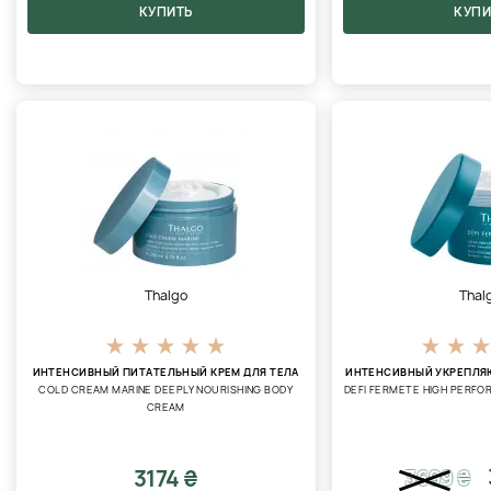
КУПИТЬ
КУПИ
Thalgo
Thal
ИНТЕНСИВНЫЙ ПИТАТЕЛЬНЫЙ КРЕМ ДЛЯ ТЕЛА
ИНТЕНСИВНЫЙ УКРЕПЛЯ
COLD CREAM MARINE DEEPLY NOURISHING BODY
DEFI FERMETE HIGH PERFO
CREAM
3174 ₴
3699
₴