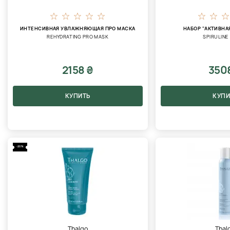
ИНТЕНСИВНАЯ УВЛАЖНЯЮЩАЯ ПРО МАСКА
НАБОР "АКТИВНА
REHYDRATING PRO MASK
SPIRULINE
2158 ₴
350
КУПИТЬ
КУПИ
-20%
Thalgo
Thal