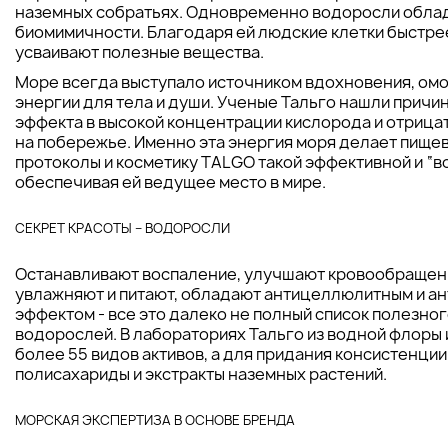
наземных собратьях. Одновременно водоросли обла
биомимичности. Благодаря ей людские клетки быстре
усваивают полезные вещества.
Море всегда выступало источником вдохновения, ом
энергии для тела и души. Ученые Тальго нашли причин
эффекта в высокой концентрации кислорода и отрица
на побережье. Именно эта энергия моря делает пище
протоколы и косметику TALGO такой эффективной и “в
обеспечивая ей ведущее место в мире.
СЕКРЕТ КРАСОТЫ – ВОДОРОСЛИ
Останавливают воспаление, улучшают кровообращени
увлажняют и питают, обладают антицеллюлитным и а
эффектом - все это далеко не полный список полезно
водорослей. В лабораториях Тальго из водной флоры
более 55 видов активов, а для придания консистенци
полисахариды и экстракты наземных растений.
МОРСКАЯ ЭКСПЕРТИЗА В ОСНОВЕ БРЕНДА