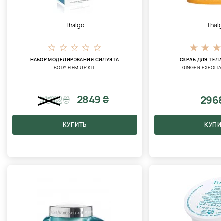
Thalgo
Thal
НАБОР МОДЕЛИРОВАНИЯ СИЛУЭТА
СКРАБ ДЛЯ ТЕЛ
BODY FIRM UP KIT
GINGER EXFOLI
2849 ₴
296
3562
₴
КУПИТЬ
КУПИ