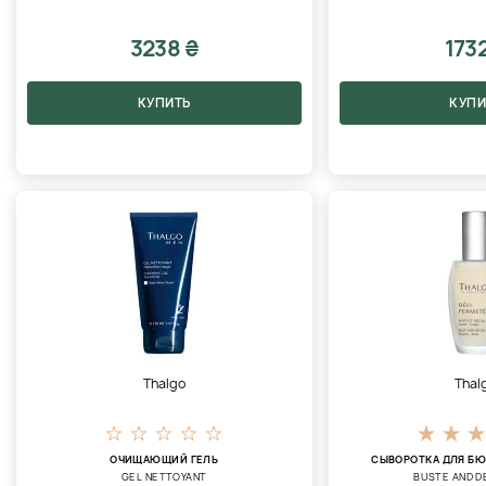
3238 ₴
173
КУПИТЬ
КУПИ
Thalgo
Thal
ОЧИЩАЮЩИЙ ГЕЛЬ
СЫВОРОТКА ДЛЯ БЮ
GEL NETTOYANT
BUSTE AND D