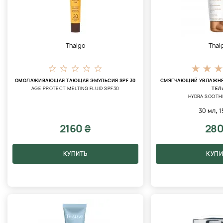
Thalgo
Thal
ОМОЛАЖИВАЮЩАЯ ТАЮЩАЯ ЭМУЛЬСИЯ SPF 30
СМЯГЧАЮЩИЙ УВЛАЖН
AGE PROTECT MELTING FLUID SPF30
ТЕЛ
HYDRA SOOTHI
,
30 мл
1
2160 ₴
280
КУПИТЬ
КУПИ