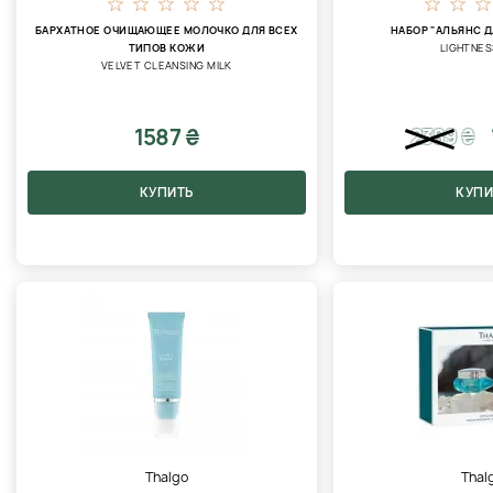
БАРХАТНОЕ ОЧИЩАЮЩЕЕ МОЛОЧКО ДЛЯ ВСЕХ
НАБОР "АЛЬЯНС 
ТИПОВ КОЖИ
LIGHTNES
VELVET CLEANSING MILK
1587 ₴
2389
₴
КУПИТЬ
КУПИ
Thalgo
Thal