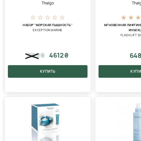
Thalgo
Thal
НАБОР "МОРСКАЯ ПЫШНОСТЬ"
МГНОВЕННАЯ ЛИФТИН
EXCEPTION MARINE
ИНЪЕК
FLASH LIFT 
4612 ₴
648
5190
₴
КУПИТЬ
КУПИ