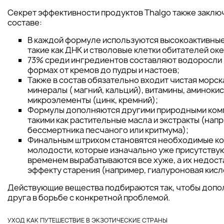
Секрет эффективности продуктов Thalgo также заключ
составе:
В каждой формуле используются высокоактивные
такие как ДНК и стволовые клетки обитателей оке
73% среди ингредиентов составляют водоросли 
формах от кремов до пудры и настоев;
Также в состав обязательно входит чистая морск
минералы ( магний, кальций), витамины, аминоки
микроэлементы (цинк, кремний);
Формулы дополняются другими природными ком
такими как растительные масла и экстракты (нап
бессмертника песчаного или критмума);
Финальным штрихом становятся необходимые к
молодости, которые изначально уже присутствуют
временем вырабатываются все хуже, а их недост
эффекту старения (например, гиалуроновая кисл
Действующие вещества подбираются так, чтобы допо
друга в борьбе с конкретной проблемой.
УХОД КАК ПУТЕШЕСТВИЕ В ЭКЗОТИЧЕСКИЕ СТРАНЫ