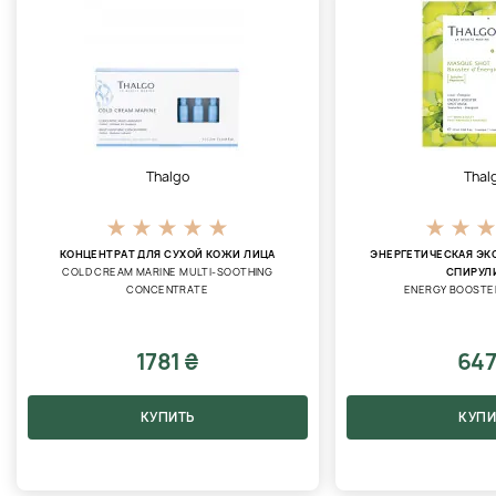
Thalgo
Thal
КОНЦЕНТРАТ ДЛЯ СУХОЙ КОЖИ ЛИЦА
ЭНЕРГЕТИЧЕСКАЯ ЭК
COLD CREAM MARINE MULTI-SOOTHING
СПИРУЛ
CONCENTRATE
ENERGY BOOSTE
1781 ₴
647
КУПИТЬ
КУПИ