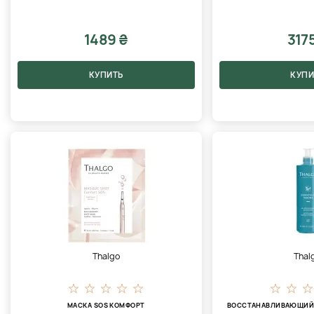
1489 ₴
317
КУПИТЬ
КУПИ
Thalgo
Thal
МАСКА SOS КОМФОРТ
ВОССТАНАВЛИВАЮЩИЙ 