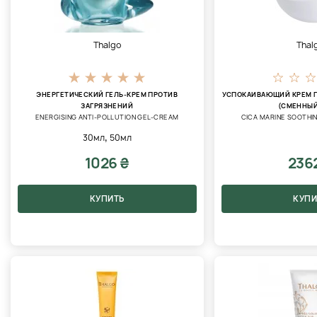
Thalgo
Thal
ЭНЕРГЕТИЧЕСКИЙ ГЕЛЬ-КРЕМ ПРОТИВ
УСПОКАИВАЮЩИЙ КРЕМ 
ЗАГРЯЗНЕНИЙ
(СМЕННЫЙ
ENERGISING ANTI-POLLUTION GEL-CREAM
CICA MARINE SOOTHIN
,
30мл
50мл
1026 ₴
236
КУПИТЬ
КУПИ