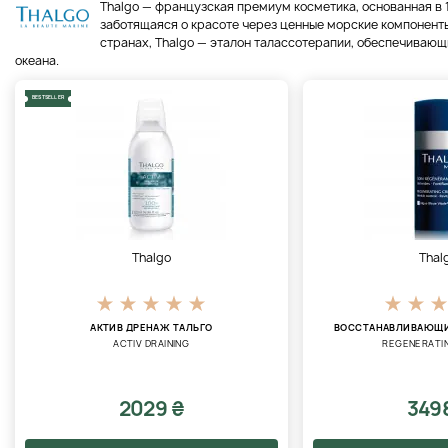
Thalgo — французская премиум косметика, основанная в 1
заботящаяся о красоте через ценные морские компоненты
странах, Thalgo — эталон талассотерапии, обеспечивающ
океана.
BESTSELLER
Thalgo
Thal
АКТИВ ДРЕНАЖ ТАЛЬГО
ВОССТАНАВЛИВАЮЩИ
ACTIV DRAINING
REGENERATI
2029 ₴
349