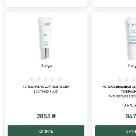
Thalgo
Thal
УСПОКАИВАЮЩАЯ ЭМУЛЬСИЯ
УСПОКАИВАЮЩАЯ СЫ
SOOTHING FLUID
ПОКРАС
ANTI-REDNESS SO
,
10 мл
2853 ₴
947
КУПИТЬ
КУПИ