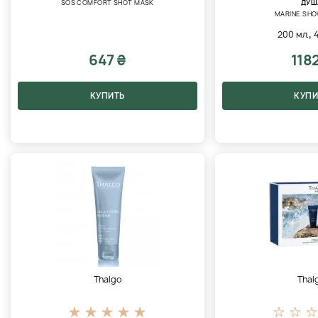
SOS COMFORT SHOT MASK
ДУШ
MARINE SHO
,
200 мл.
647 ₴
118
КУПИТЬ
КУПИ
Thalgo
Thal