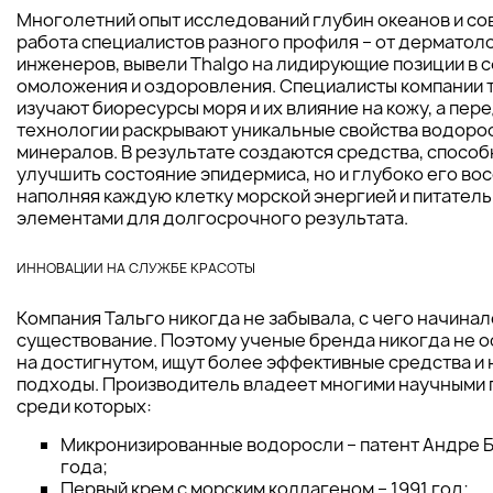
Многолетний опыт исследований глубин океанов и со
работа специалистов разного профиля – от дерматол
инженеров, вывели Thalgo на лидирующие позиции в 
омоложения и оздоровления. Специалисты компании 
изучают биоресурсы моря и их влияние на кожу, а пер
технологии раскрывают уникальные свойства водоро
минералов. В результате создаются средства, способ
улучшить состояние эпидермиса, но и глубоко его вос
наполняя каждую клетку морской энергией и питател
элементами для долгосрочного результата.
ИННОВАЦИИ НА СЛУЖБЕ КРАСОТЫ
Компания Тальго никогда не забывала, с чего начинал
существование. Поэтому ученые бренда никогда не 
на достигнутом, ищут более эффективные средства и
подходы. Производитель владеет многими научными 
среди которых:
Микронизированные водоросли – патент Андре Б
года;
Первый крем с морским коллагеном – 1991 год;