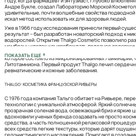
году, когда фармацевт и энтузиаст, глубоко влюбленн
Андре Букле, создал Лабораторию Морской Косметол
удивительные, почти волшебные свойства подводной
искал метод использовать их для здоровья людей.
Уже в 1966 году исследования принесли первый суще
результат – был разработан новаторский подход к ми
водорослей. Открытие Thalgo Cosmetic позволило ра
мембраны клеток и высвобождать полезное содержим
для полезных свойств. Андре сразу получил патент на
ПОКАЗАТЬ ЕЩЕ
которое состояло из микронизированных Ламинарии, 
Литотамниона. Первый продукт Thalgo лечил сердечн
ревматические и кожные заболевания.
THALGO: КОСМЕТИКА ФРАНЦУЗСКОЙ РИВЬЕРЫ
С 1976 года компания Тальго обитает на Ривьере, пер
технологии с уникальной атмосферой. Яркий солнечны
прозрачная соленая вода, освежающий бриз и яркие ц
вдохновили ученых бренда создавать не просто косм
средства, а часть полноценной релаксовой процедуры
всех средств легкие текстуры, которые дарят ощущен
гедонистического наслаждения. Помогают в создани