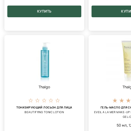
КУПИТЬ
КУПИ
Thalgo
Thal
ТОНИЗИРУЮЩИЙ ЛОСЬОН ДЛЯ ЛИЦА
ГЕЛЬ-МАСЛО ДЛЯ 
BEAUTIFYING TONIC LOTION
EVEIL A LA MER MAKE-UP
GEL-O
,
50 мл
1