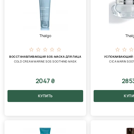
Thalgo
Thal
ВОССТАНАВЛИВАЮЩАЯ SOS-МАСКА ДЛЯ ЛИЦА
УСПОКАИВАЮЩИЙ 
COLD CREAM MARINE SOS SOOTHING MASK
CICA MARIN SOO
2047 ₴
285
КУПИТЬ
КУПИ