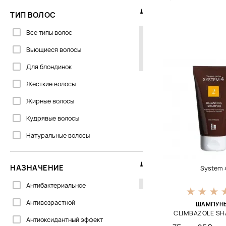
Genosys
ТИП ВОЛОС
Global Keratin
Все типы волос
Greensoho
Вьющиеся волосы
Hadat
Для блондинок
Hempz
Жесткие волосы
Histomer
Жирные волосы
Joico
Кудрявые волосы
La Biosthetique
Натуральные волосы
La Sultane De Saba
Непослушные волосы
Lebel
НАЗНАЧЕНИЕ
System 
Нормальные волосы
Lee Stafford
Антибактериальное
Окрашеные волосы
Leonor Greyl
Антивозрастной
Осветленные волосы
ШАМПУНЬ
Lola Cosmetics
CLIMBAZOLE S
Антиоксидантный эффект
Ослабленные волосы