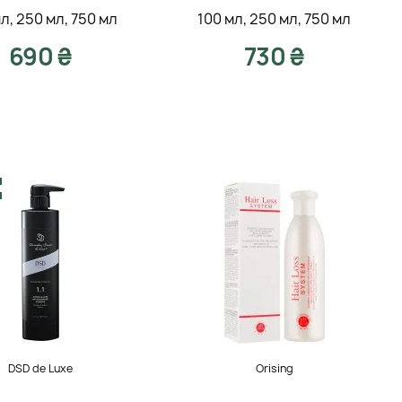
мл
,
250 мл
,
750 мл
100 мл
,
250 мл
,
750 мл
690 ₴
730 ₴
DSD de Luxe
Orising