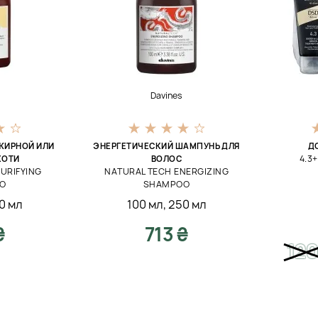
Davines
ЖИРНОЙ ИЛИ
ЭНЕРГЕТИЧЕСКИЙ ШАМПУНЬ ДЛЯ
Д
4.3+
ХОТИ
ВОЛОС
URIFYING
NATURAL TECH ENERGIZING
O
SHAMPOO
0 мл
100 мл
,
250 мл
₴
713 ₴
12