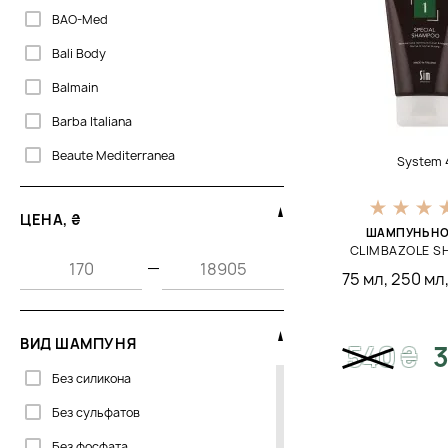
BAO-Med
Bali Body
Balmain
Barba Italiana
Beaute Mediterranea
System 
Beaver
ЦЕНА, ₴
Biogena
ШАМПУНЬ НО
CLIMBAZOLE 
Bjorn Axen
—
75 мл
,
250 мл
Bosley MD
CU Skin
ВИД ШАМПУНЯ
540
₴
3
Cantabria Labs
Без силикона
Clarena
Без сульфатов
Cocosolis
Без фосфата