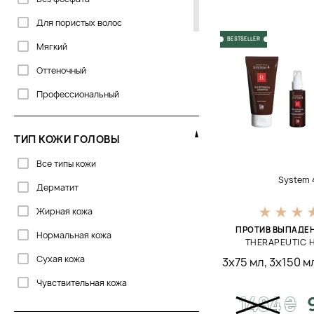
Corpus
Для пористых волос
Curly Shyll
BESTSELLER
Мягкий
Cutrin
Оттеночный
DS
Профессиональный
DSD de Luxe
С кератином
Davines
ТИП КОЖИ ГОЛОВЫ
Сухой
Davroe
Все типы кожи
Твердый
DoTERRA
System 
Дерматит
Тонирующий
Dr.Spiller
Жирная кожа
Увлажняющий
ECRU New York
ПРОТИВ ВЫПАДЕ
Нормальная кожа
THERAPEUTIC H
Eliokap
Сухая кожа
3х75 мл
,
3х150 м
Flora Curl
Чувствительная кожа
Forme
1484
₴