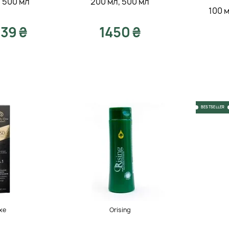
,
500 мл
200 мл
,
500 мл
100 
39 ₴
1450 ₴
BESTSELLER
xe
Orising