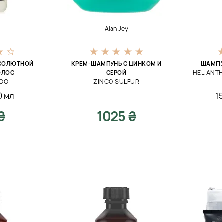
Alan Jey
БСОЛЮТНОЙ
КРЕМ-ШАМПУНЬ С ЦИНКОМ И
ШАМПУ
HELIANT
ОЛОС
СЕРОЙ
POO
ZINCO SULFUR
0 мл
1
₴
1025 ₴