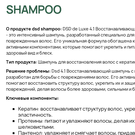
SHAMPOO
О продукте dsd shampoo:
DSD de Luxe 4.1 Восстанавливающ
- это интенсивный шампунь, разработанный специально дл
поврежденных волос. Его уникальная формула обогащена к
активными компонентами, которые помогают укрепить и пит
здоровый вид и блеск.
Тип продукта:
Шампунь для восстановления волос с керати
Решение проблемы:
Dsd 4.1 Восстанавливающий шампунь с
разработан для борьбы с повреждениями волос. Его актив
помогают восстановить структуру волос, укрепить их и защ
повреждений, делая волосы более здоровыми, сильными и 
Ключевые компоненты:
Кератин: восстанавливает структуру волос, укре
эластичность.
Протеины: питают и увлажняют волосы, делая их
шелковистыми.
Пантенол: увлажняет и смягчает волосы, придав