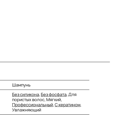
Шампунь
Без силикона
,
Без фосфата
, Для
пористых волос, Мягкий,
Профессиональный
,
С кератином
,
Увлажняющий