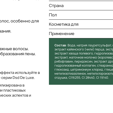
Страна
Пол
олос, особенно для
Косметика для
ания.
Применение
Состав
: Вода, натрия лауретсульфат,
ажные волосы.
эктракт кайенского (чили) перца, экст
бразования пены.
экстракт хвоща полевого, гидролизова
экстракт, маточное молочко (королевс
рибофлавин, пиридоксин, экстракт дро
гидролизованный коллаген, стеарамид 
глюкозид, цетримониум хлорид, глице
эффекта используйте в
метилизотиазолинон, метилхлороизоти
серии Dsd De Luxe.
отдушка, CI16255, CI 28440, CI 19140.
илизирована в
ии пластиковых
ческих аспектов и