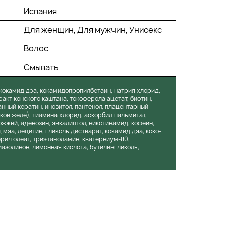
Испания
Для женщин, Для мужчин, Унисекс
Волос
Смывать
 кокамид дэа, кокамидопропилбетаин, натрия хлорид,
ракт конского каштана, токоферола ацетат, биотин,
нный кератин, инозитол, пантенол, плацентарный
кое желе), тиамина хлорид, аскорбил пальмитат,
жжей, аденозин, эвкалиптол, никотинамид, кофеин,
мэа, лецитин, гликоль дистеарат, кокамид дэа, коко-
рил олеат, триэтаноламин, кватерниум-80,
азолинон, лимонная кислота, бутиленгликоль,