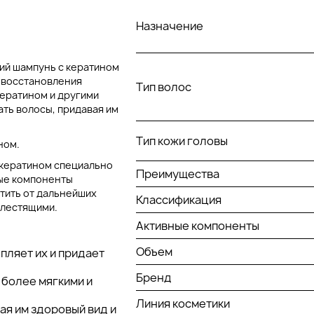
Назначение
ий шампунь с кератином
я восстановления
Тип волос
ератином и другими
ать волосы, придавая им
Тип кожи головы
ном.
 кератином специально
Преимущества
ные компоненты
итить от дальнейших
Классификация
блестящими.
Активные компоненты
Объем
пляет их и придает
Бренд
 более мягкими и
Линия косметики
ая им здоровый вид и