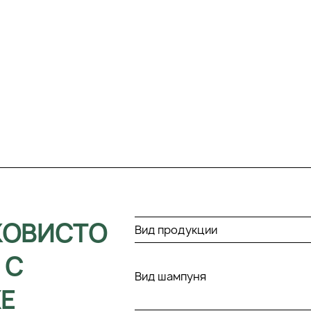
КОВИСТО
Вид продукции
 С
Вид шампуня
XE