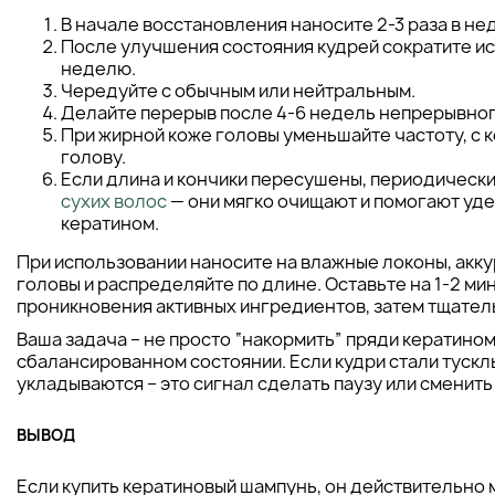
В начале восстановления наносите 2-3 раза в не
После улучшения состояния кудрей сократите исп
неделю.
Чередуйте с обычным или нейтральным.
Делайте перерыв после 4-6 недель непрерывног
При жирной коже головы уменьшайте частоту, с 
голову.
Если длина и кончики пересушены, периодическ
сухих волос
— они мягко очищают и помогают уде
кератином.
При использовании наносите на влажные локоны, акк
головы и распределяйте по длине. Оставьте на 1-2 м
проникновения активных ингредиентов, затем тщател
Ваша задача – не просто “накормить” пряди кератином
сбалансированном состоянии. Если кудри стали тускл
укладываются – это сигнал сделать паузу или сменить
ВЫВОД
Если купить кератиновый шампунь, он действительно