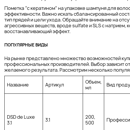
Пометка “с кератином” на упаковке шампуня для волос
эффективности. Важно искать сбалансированный сост
тип прядей и цели ухода. Обращайте внимание на отсу
агрессивных веществ, вроде sulfate и SLS с натрием, 
восстанавливающий эффект.
ПОПУЛЯРНЫЕ ВИДЫ
На рынке представлено множество возможностей купи
профессиональных производителей. Выбор зависит от
желаемого результата. Рассмотрим несколько популя
Объем,
Название
Артикул
Вид прод
мл
DSD de Luxe
200,
3.1
Професси
3.1
500