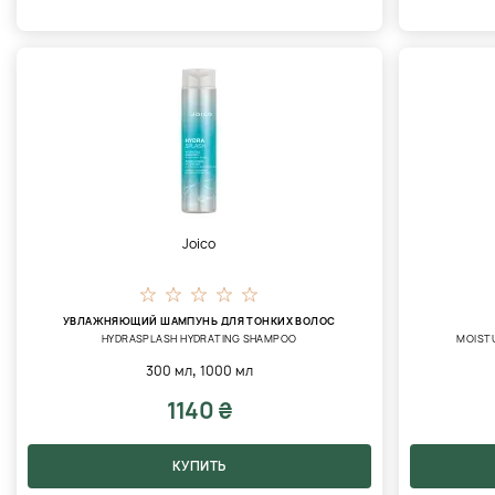
Joico
УВЛАЖНЯЮЩИЙ ШАМПУНЬ ДЛЯ ТОНКИХ ВОЛОС
HYDRASPLASH HYDRATING SHAMPOO
MOIST
,
300 мл
1000 мл
1140 ₴
КУПИТЬ