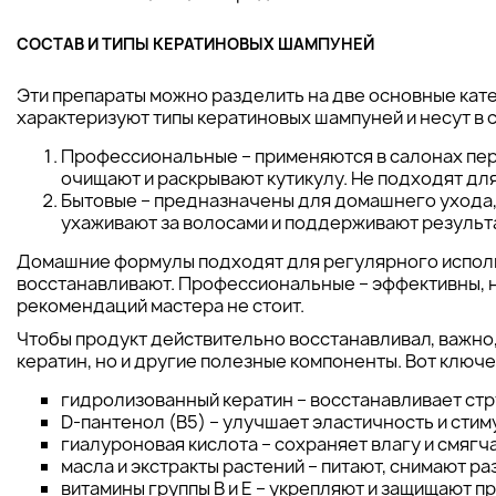
СОСТАВ И ТИПЫ КЕРАТИНОВЫХ ШАМПУНЕЙ
Эти препараты можно разделить на две основные кат
характеризуют типы кератиновых шампуней и несут в с
Профессиональные – применяются в салонах пе
очищают и раскрывают кутикулу. Не подходят дл
Бытовые – предназначены для домашнего ухода
ухаживают за волосами и поддерживают результ
Домашние формулы подходят для регулярного исполь
восстанавливают. Профессиональные – эффективны, но
рекомендаций мастера не стоит.
Чтобы продукт действительно восстанавливал, важно,
кератин, но и другие полезные компоненты. Вот ключе
гидролизованный кератин – восстанавливает стр
D-пантенол (B5) – улучшает эластичность и стим
гиалуроновая кислота – сохраняет влагу и смягч
масла и экстракты растений – питают, снимают р
витамины группы B и E – укрепляют и защищают пр