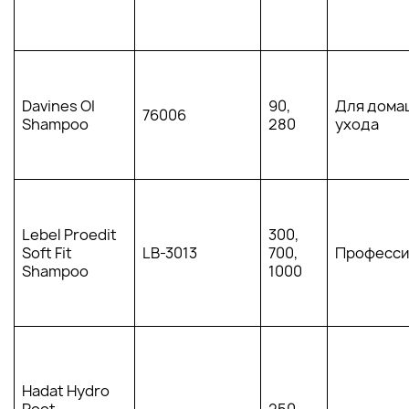
Davines OI
90,
Для дома
76006
Shampoo
280
ухода
Lebel Proedit
300,
Soft Fit
LB-3013
700,
Професси
Shampoo
1000
Hadat Hydro
Root
250,