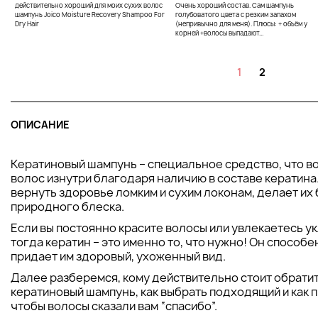
действительно хороший для моих сухих волос
Очень хороший состав. Сам шампунь
шампунь Joico Moisture Recovery Shampoo For
голубоватого цвета с резким запахом
Dry Hair
(непривычно для меня). Плюсы: + объём у
корней +волосы выпадают...
1
2
ОПИСАНИЕ
Кератиновый шампунь – специальное средство, что в
волос изнутри благодаря наличию в составе кератина
вернуть здоровье ломким и сухим локонам, делает их
природного блеска.
Если вы постоянно красите волосы или увлекаетесь ук
тогда кератин – это именно то, что нужно! Он способ
придает им здоровый, ухоженный вид.
Далее разберемся, кому действительно стоит обратит
кератиновый шампунь, как выбрать подходящий и как 
чтобы волосы сказали вам “спасибо”.