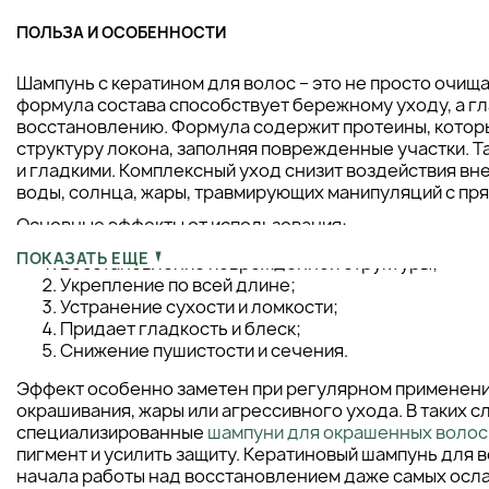
ПОЛЬЗА И ОСОБЕННОСТИ
Шампунь с кератином для волос – это не просто очищ
формула состава способствует бережному уходу, а г
восстановлению. Формула содержит протеины, которы
структуру локона, заполняя поврежденные участки. Т
и гладкими. Комплексный уход снизит воздействия вн
воды, солнца, жары, травмирующих манипуляций с пр
Основные эффекты от использования:
ПОКАЗАТЬ ЕЩЕ
Восстановление поврежденной структуры;
Укрепление по всей длине;
Устранение сухости и ломкости;
Придает гладкость и блеск;
Снижение пушистости и сечения.
Эффект особенно заметен при регулярном применении
окрашивания, жары или агрессивного ухода. В таких с
специализированные
шампуни для окрашенных волос
пигмент и усилить защиту. Кератиновый шампунь для в
начала работы над восстановлением даже самых осл