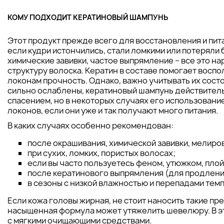
КОМУ ПОДХОДИТ КЕРАТИНОВЫЙ ШАМПУНЬ
Этот продукт прежде всего для восстановления и пита
если кудри истончились, стали ломкими или потеряли 
химические завивки, частое выпрямление – все это н
структуру волоска. Кератин в составе помогает воспо
локонам прочность. Однако, важно учитывать их состо
сильно ослаблены, кератиновый шампунь действител
спасением, но в некоторых случаях его использовани
локонов, если они уже и так получают много питания.
В каких случаях особенно рекомендован:
после окрашивания, химической завивки, мелиро
при сухих, ломких, пористых волосах;
если вы часто пользуетесь феном, утюжком, плой
после кератинового выпрямления (для продлени
в сезоны с низкой влажностью и перепадами тем
Если кожа головы жирная, не стоит наносить такие п
насыщенная формула может утяжелить шевелюру. В э
с мягкими очищающими средствами.