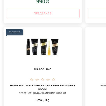
990 ₴
ПРЕДЗАКАЗ
ONLY IN BEAUTIS
DSD de Luxe
НАБОР ВОССТАНОВЛЕНИЕ И СНИЖЕНИЕ ВЫПАДЕНИЯ
ШАМ
ВОЛОС
RESTRUCTURING AND ANTI HAIR LOSS KIT
,
Small
Big