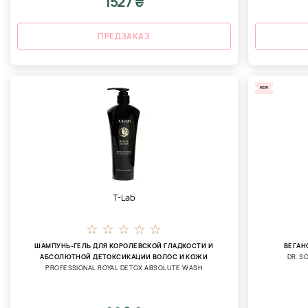
1527 ₴
ПРЕДЗАКАЗ
NEW
T-Lab
ШАМПУНЬ-ГЕЛЬ ДЛЯ КОРОЛЕВСКОЙ ГЛАДКОСТИ И
ВЕГАН
АБСОЛЮТНОЙ ДЕТОКСИКАЦИИ ВОЛОС И КОЖИ
DR. S
PROFESSIONAL ROYAL DETOX ABSOLUTE WASH