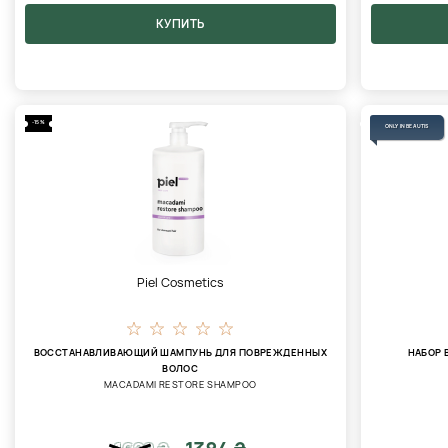
КУПИТЬ
-15%
ONLY IN BEAUTIS
Piel Cosmetics
ВОССТАНАВЛИВАЮЩИЙ ШАМПУНЬ ДЛЯ ПОВРЕЖДЕННЫХ
НАБОР
ВОЛОС
MACADAMI RESTORE SHAMPOO