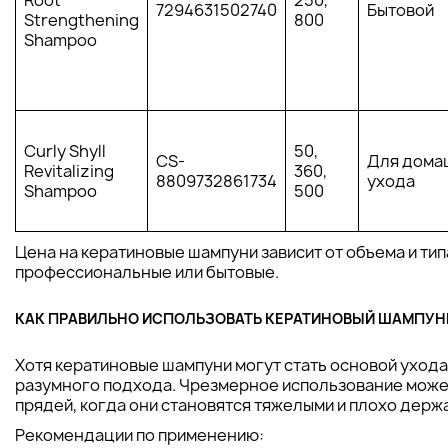
7294631502740
Бытовой
Strengthening
800
Shampoo
Curly Shyll
50,
CS-
Для дома
Revitalizing
360,
8809732861734
ухода
Shampoo
500
Цена на кератиновые шампуни зависит от объема и тип
профессиональные или бытовые.
КАК ПРАВИЛЬНО ИСПОЛЬЗОВАТЬ КЕРАТИНОВЫЙ ШАМПУН
Хотя кератиновые шампуни могут стать основой ухода
разумного подхода. Чрезмерное использование может
прядей, когда они становятся тяжелыми и плохо держ
Рекомендации по применению: