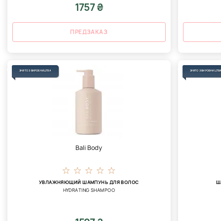
1757 ₴
ПРЕДЗАКАЗ
ЗНЯТО З ВИРОБНИЦТВА
ЗНЯТО З ВИРОБНИЦТВ
Bali Body
УВЛАЖНЯЮЩИЙ ШАМПУНЬ ДЛЯ ВОЛОС
Ш
HYDRATING SHAMPOO