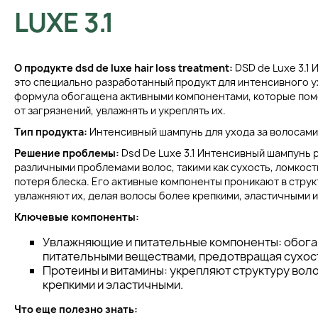
LUXE 3.1
О продукте dsd de luxe hair loss treatment:
DSD de Luxe 3.1
это специально разработанный продукт для интенсивного у
формула обогащена активными компонентами, которые пом
от загрязнений, увлажнять и укреплять их.
Тип продукта:
Интенсивный шампунь для ухода за волосами
Решение проблемы:
Dsd De Luxe 3.1 Интенсивный шампунь 
различными проблемами волос, такими как сухость, ломкост
потеря блеска. Его активные компоненты проникают в струк
увлажняют их, делая волосы более крепкими, эластичными 
Ключевые компоненты:
Увлажняющие и питательные компоненты: обога
питательными веществами, предотвращая сухост
Протеины и витамины: укрепляют структуру воло
крепкими и эластичными.
Что еще полезно знать: