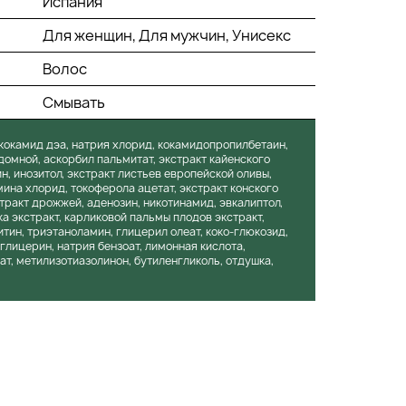
Испания
Для женщин, Для мужчин, Унисекс
Волос
Смывать
 кокамид дэа, натрия хлорид, кокамидопропилбетаин,
домной, аскорбил пальмитат, экстракт кайенского
н, инозитол, экстракт листьев европейской оливы,
мина хлорид, токоферола ацетат, экстракт конского
тракт дрожжей, аденозин, никотинамид, эвкалиптол,
а экстракт, карликовой пальмы плодов экстракт,
итин, триэтаноламин, глицерил олеат, коко-глюкозид,
лицерин, натрия бензоат, лимонная кислота,
т, метилизотиазолинон, бутиленгликоль, отдушка,