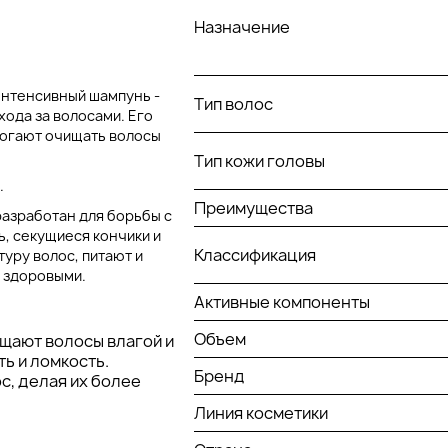
Назначение
 Интенсивный шампунь -
Тип волос
хода за волосами. Его
огают очищать волосы
Тип кожи головы
.
Преимущества
разработан для борьбы с
ь, секущиеся кончики и
Классификация
туру волос, питают и
и здоровыми.
Активные компоненты
Объем
щают волосы влагой и
ь и ломкость.
Бренд
с, делая их более
Линия косметики