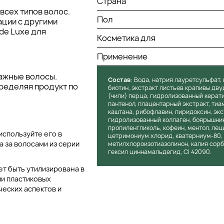
Страна
всех типов волос.
Пол
ации с другими
de Luxe для
Косметика для
Применение
ажные волосы.
Состав
: Вода, натрия лауретсульфат,
пределяя продукт по
биотин, экстракт листьев крапивы дву
(чили) перца, гидролизованный керати
пантенол, плацентарный экстракт, тиа
каштана, рибофлавин, пиридоксин, экс
гидролизованный коллаген, боярышник
пропиленгликоль, кофеин, ментол, лец
используйте его в
цетримониум хлорид, кватерниум-80, г
 за волосами из серии
метилхлороизотиазолинон, калия сорба
гексил циннамальдегид, CI 42090.
ет быть утилизирована в
ии пластиковых
ческих аспектов и