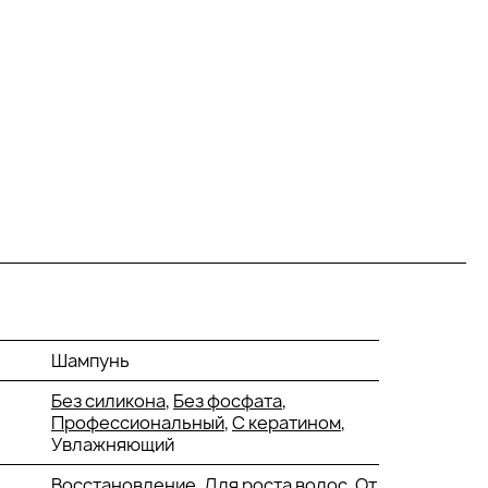
Шампунь
Без силикона
,
Без фосфата
,
Профессиональный
,
С кератином
,
Увлажняющий
Восстановление
,
Для роста волос
, От