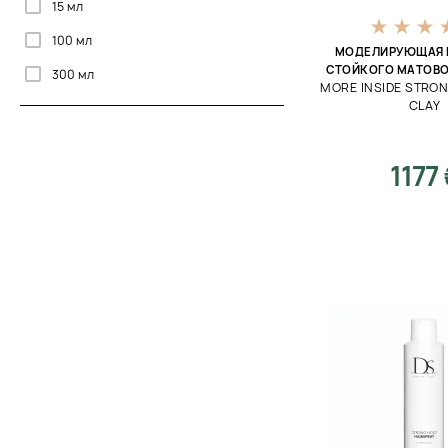
15 мл
Сияние
100 мл
Смягчение
МОДЕЛИРУЮЩАЯ 
СТОЙКОГО МАТОВ
300 мл
Стайлинг
MORE INSIDE STRO
CLAY
180 мл
Структурирование
500 мл
Текстурирование
1177
75 мл
Термозащита
200 мл
Тонизирование
80 мл
Увлажнение
125 мл
Укрепление
110 мл
Уплотнение
140 мл
Уход за кожей головы
170 мл
Фиксация
400 мл