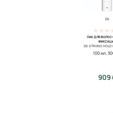
350 мл
95 мл
65 мл
DS
148 мл
320 мл
ЛАК ДЛЯ ВОЛОС
ФИКСАЦ
210 мл
DS STRONG HOLD 
100 мл
,
30
909 