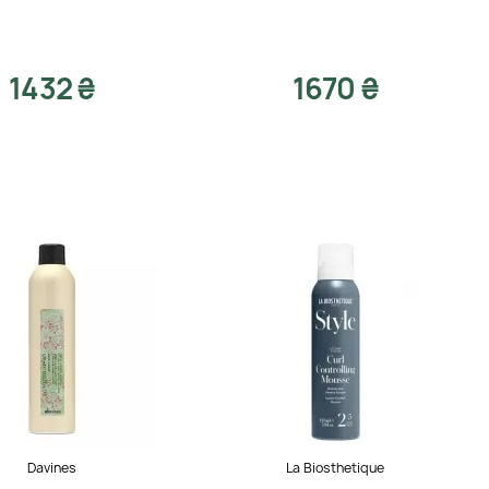
1432 ₴
1670 ₴
Davines
La Biosthetique