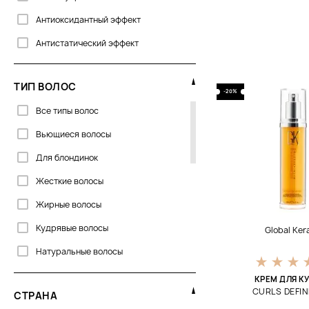
Нейтрализатор
Антиоксидантный эффект
Паста для волос
Антистатический эффект
Пенка для волос
Восстановление
Помада для волос
ТИП ВОЛОС
Гладкость
-20%
Спрей для волос
Все типы волос
Для блеска
Сыворотка для волос
Вьющиеся волосы
Для волос
Текстурирующая пудра
Для блондинок
Для вьющихся волос
Фиксирующий спрей
Жесткие волосы
Для объема
Флюид для волос
Жирные волосы
Для роста волос
Шампунь
Кудрявые волосы
Global Ker
Для создания локонов
Натуральные волосы
Для упругости
Непослушные волосы
Завивка
КРЕМ ДЛЯ К
CURLS DEFIN
СТРАНА
Нормальные волосы
Ламинирование