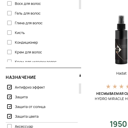
Воск для волос
Lee Stafford
Гель для волос
Leonor Greyl
Глина для волос
Lola Cosmetics
Кисть
Mediceuticals
Кондиционер
Milbon
Крем для волос
Nubea
Крем для укладки волос
Olaplex
Лак для волос
Orising
Hadat
НАЗНАЧЕНИЕ
Лосьон для волос
Philip Martin’s
Антифриз эффект
Масло для волос
НЕСМЫВАЕМАЯ С
Защита
HYDRO MIRACLE H
Молочко для волос
Защита от солнца
Мусс для волос
Защита цвета
Набор
1950
Аксессуар