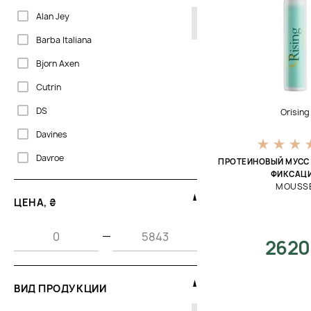
Alan Jey
Barba Italiana
Bjorn Axen
Cutrin
DS
Orising
Davines
Davroe
ПРОТЕИНОВЫЙ МУСС
ФИКСАЦ
ECRU New York
MOUSS
ЦЕНА, ₴
Forme
Global Keratin
—
2620
Hadat
La Biosthetique
ВИД ПРОДУКЦИИ
Lebel