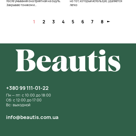
после умывания она приятная на ощупь.
но тот, который использую, удаляется
Закрываю тоником и...
легко
1
2
3
4
5
6
7
8
+380 99 111-01-22
Пн — пт: с 10:00 до 18:00
Сб: с 12:00 до 17:00
Вс: выходной
info@beautis.com.ua