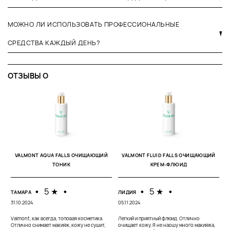
МОЖНО ЛИ ИСПОЛЬЗОВАТЬ ПРОФЕССИОНАЛЬНЫЕ
СРЕДСТВА КАЖДЫЙ ДЕНЬ?
ОТЗЫВЫ O
А
20
VALMONT AQUA FALLS ОЧИЩАЮЩИЙ
VALMONT FLUID FALLS ОЧИЩАЮЩИЙ
ТОНИК
КРЕМ-ФЛЮИД
Ме
в
с
по
•
5 ★
•
•
5 ★
•
ТАМАРА
ЛИДИЯ
31.10.2024
05.11.2024
Valmont, как всегда, топовая косметика.
Легкий и приятный флюид. Отлично
Отлично снимает макияж, кожу не сушит,
очищает кожу. Я не наошу много макияжа,