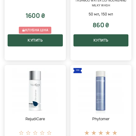
TASHMOO WATER LILY NOURISHING
MILKY WASH
,
1600 ₴
50 мл
150 мл
860 ₴
КЛУБНА ЦІНА
КУПИТЬ
КУПИТЬ
-35%
RejudiCare
Phytomer