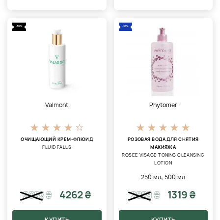
-30%
-35%
Valmont
Phytomer
ОЧИЩАЮЩИЙ КРЕМ-ФЛЮИД
РОЗОВАЯ ВОДА ДЛЯ СНЯТИЯ
FLUID FALLS
МАКИЯЖА
ROSEE VISAGE TONING CLEANSING
LOTION
,
250 мл
500 мл
4262 ₴
1319 ₴
6088
₴
2029
₴
КУПИТЬ
КУПИТЬ