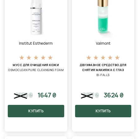
Institut Esthederm
Valmont
МУСС ДЛЯ ОЧИЩЕНИЯ КОЖИ
ДВУХФАЗНОЕ СРЕДСТВО ДЛЯ
OSMOCLEAN PURE CLEANSING FOAM
СНЯТИЯ МАКИЯЖА С ГЛАЗ
BI-FALLS
1647 ₴
3624 ₴
1938
₴
5177
₴
КУПИТЬ
КУПИТЬ