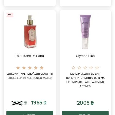
NEW
La Sultane De Saba
Glymed Plus
ЕЛІКСИР НАРЕЧЕНОЇ ДЛЯ ОБЛИЧЧЯ
БАЛЬЗАМ ДЛЯ ГУБ ДЛЯ
BRIDES ELIXIR FACE TONING WATER
ДОПОЛНИТЕЛЬНОГО ОБЪЕМА
LIP ENHANCER WITH WARMING
ACTIVES
1955 ₴
2005 ₴
2615
₴