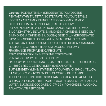
Рекомендации по применению:
Нанесите блеск-уход равномерно на губы с
Состав
: POLYBUTENE, HYDROGENATED POLYDECENE,
помощью аппликатора.
PENTAERYTHRITYL TETRAISOSTEARATE, POLYGLYCERYL-2
Для более интенсивного цвета и блеска нанесите
ISOSTEARATE/DIMER DILINOLEATE COPOLYMER, DIMER
несколько слоев продукта.
DILINOLEYL DIMER DILINOLEATE, BIS- DIGLYCERYL
POLYACYLADIPATE-2, OCTYLDODECANOL, SYNTHETIC WAX,
Советы профессионалов:
SILICA DIMETHYL SILYLATE, SIMMONDSIA CHINENSIS SEED OIL /
SIMMONDSIA CHINENSIS (JOJOBA) SEED OIL, HYDROGENATED
STYRENE/ISOPRENE COPOLYMER, MENTHONE GLYCERIN
Перед использованием блеска убедитесь, что губы
ACETAL, CALCIUM SODIUM BOROSILICATE, DISTEARDIMONIUM
сухие и чистые.
HECTORITE, CI 77891 / TITANIUM DIOXIDE, PARFUM /
Для максимального увлажнения и питания губ
FRAGRANCE, PROPYLENE CARBONATE,
использовать в сочетании с уходовыми бальзамами
ETHYLENE/PROPYLENE/STYRENE COPOLYMER,
PENTAERYTHRITYL TETRA-DI-T-BUTYL
или масками.
HYDROXYHYDROCINNAMATE, CAPRYLIC/CAPRIC TRIGLYCERIDE,
CI 15850 / RED 7, CETEARYL ETHYLHEXANOATE,
Инструкция по хранению:
Храните блеск-уход от
BUTYLENE/ETHYLENE/STYRENE COPOLYMER, CI 19140 / YELLOW
Instytutum в прохладном и сухом месте, вдали от прямых
5 LAKE, CI 77491 / IRON OXIDES, CI 42090 / BLUE 1 LAKE,
солнечных лучей. Перед использованием убедитесь, что
TOCOPHEROL, TIN OXIDE, SORBITAN ISOSTEARATE, ACMELLA
OLERACEA EXTRACT, BHT, PORTULACA PILOSA EXTRACT, AQUA /
крышка плотно закрыта, чтобы избежать высыхания
WATER, SUCROSE COCOATE, CI 77499 / IRON OXIDES, ALCOHOL,
продукта.
PALMITOYL TRIPEPTIDE-38.