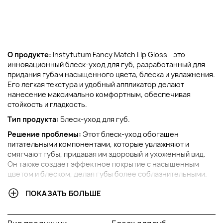
О продукте:
Instytutum Fancy Match Lip Gloss - это
инновационный блеск-уход для губ, разработанный для
придания губам насыщенного цвета, блеска и увлажнения.
Его легкая текстура и удобный аппликатор делают
нанесение максимально комфортным, обеспечивая
стойкость и гладкость.
Тип продукта:
Блеск-уход для губ.
Решение проблемы:
Этот блеск-уход обогащен
питательными компонентами, которые увлажняют и
смягчают губы, придавая им здоровый и ухоженный вид.
Он также создает эффектное покрытие с насыщенным
цветом и блеском, делая губы более соблазнительными.
Ключевые компоненты:
ПОКАЗАТЬ БОЛЬШЕ
Экстракт портулака:
Богат антиоксидантами,
экстракт портулака способствует защите губ от