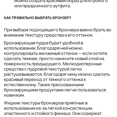
можно создать красивый образ для клубного
или праздничного аутфита.
КАК ПРАВИЛЬНО ВЫБРАТЬ БРОНЗЕР?
При выборе подходящего бронзера важно брать во
внимание текстуру средства и его оттенок.
Бронзирующая пудра будет удобной в
использовании. Благодаря ней можно
контролировать желаемый оттенок — если хотите
сделать темнее, просто нанесите новый слой на
поверхность предыдущего. Мелкодисперсные
средства с пудровой текстурой легко
растушевываются, благодаря чему можно сделать
красивый переход от тёмного оттенка к
естественному. Также прессованными
бронзирующими продуктами легче пользоваться
новичкам.
Жидкие текстуры бронзеров приятные в
использовании из-за лёгкой консистенции,
эластичного и стойкого финиша. Они содержат