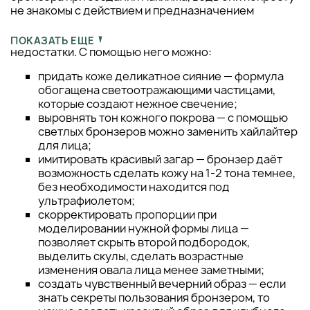
не знакомы с действием и предназначением
продукта. Как и любая декоративная косметика,
бронзер помогает выделить достоинства и скрыть
ПОКАЗАТЬ ЕЩЕ
недостатки. С помощью него можно:
придать коже деликатное сияние — формула
обогащена светоотражающими частицами,
которые создают нежное свечение;
выровнять тон кожного покрова — с помощью
светлых бронзеров можно заменить хайлайтер
для лица;
имитировать красивый загар — бронзер даёт
возможность сделать кожу на 1-2 тона темнее,
без необходимости находится под
ультрафиолетом;
скорректировать пропорции при
моделировании нужной формы лица —
позволяет скрыть второй подбородок,
выделить скулы, сделать возрастные
изменения овала лица менее заметными;
создать чувственный вечерний образ — если
знать секреты пользования бронзером, то