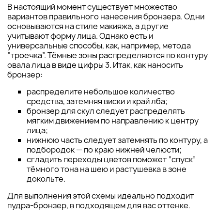
В настоящий момент существует множество
вариантов правильного нанесения бронзера. Одни
основываются на стиле макияжа, а другие
учитывают форму лица. Однако есть и
универсальные способы, как, например, метода
“троечка”. Тёмные зоны распределяются по контуру
овала лица в виде цифры 3. Итак, как наносить
бронзер:
распределите небольшое количество
средства, затемняя виски и край лба;
бронзер для скул следует распределять
мягким движением по направлению к центру
лица;
нижнюю часть следует затемнять по контуру, а
подбородок — по краю нижней челюсти;
сгладить переходы цветов поможет “спуск”
тёмного тона на шею и растушевка в зоне
докольте.
Для выполнения этой схемы идеально подходит
пудра-бронзер, в подходящем для вас оттенке.