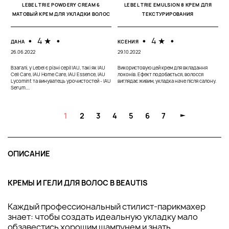
03
LEBEL TRIE POWDERY CREAM 6
LEBEL TRIE EMULSION 8 КРЕМ ДЛЯ
МАТОВЫЙ КРЕМ ДЛЯ УКЛАДКИ ВОЛОС
ТЕКСТУРИРОВАНИЯ
П
н
г
и
•
4 ★
•
•
4 ★
•
ДАНА
КСЕНИЯ
26.06.2022
29.10.2022
Взагалі, у Lebel є різні серії IAU, такі як IAU
Використовую цей крем для вкладання
Cell Care, IAU Home Care, IAU Essence, IAU
локонів. Ефект подобається, волосся
Lycomint та винуватець урочистостей - IAU
виглядає живим, укладка наче після салону.
Serum....
1
2
3
4
5
6
7
ОПИСАНИЕ
КРЕМЫ И ГЕЛИ ДЛЯ ВОЛОС В BEAUTIS
Каждый профессиональный стилист-парикмахер
знает: чтобы создать идеальную укладку мало
обзавестись хорошим шампунем и знать