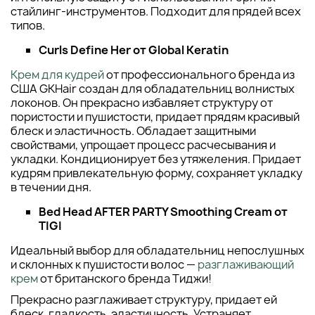
стайлинг-инструментов. Подходит для прядей всех
типов.
Curls Define Her от Global Keratin
Крем для кудрей
от профессионального бренда из
США GKHair создан для обладательниц волнистых
локонов. Он прекрасно избавляет структуру от
пористости и пушистости, придает прядям красивый
блеск и эластичность. Обладает защитными
свойствами, упрощает процесс расчесывания и
укладки. Кондиционирует без утяжеления. Придает
кудрям привлекательную форму, сохраняет укладку
в течении дня.
Bed Head AFTER PARTY Smoothing Cream от
TIGI
Идеальный выбор для обладательниц непослушных
и склонных к пушистости волос —
разглаживающий
крем
от британского бренда Тиджи!
Прекрасно разглаживает структуру, придает ей
блеск, гладкость, эластичность. Устраняет