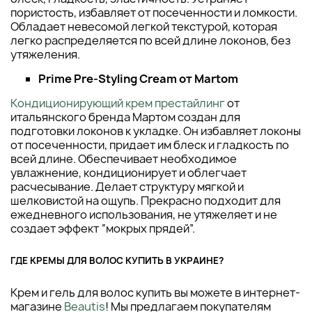
пористость, избавляет от посеченности и ломкости.
Обладает невесомой легкой текстурой, которая
легко распределяется по всей длине локонов, без
утяжеления.
Prime Pre-Styling Cream от Martom
Кондиционирующий крем престайлинг
от
итальянского бренда Мартом создан для
подготовки локонов к укладке. Он избавляет локоны
от посеченности, придает им блеск и гладкость по
всей длине. Обеспечивает необходимое
увлажнение, кондиционирует и облегчает
расчесывание. Делает структуру мягкой и
шелковистой на ощупь. Прекрасно подходит для
ежедневного использования, не утяжеляет и не
создает эффект “мокрых прядей”.
ГДЕ КРЕМЫ ДЛЯ ВОЛОС КУПИТЬ В УКРАИНЕ?
Крем и гель для волос купить вы можете в интернет-
магазине
Beautis
! Мы предлагаем покупателям