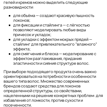
гелей и кремов можно выделить следующие
разновидности:
для объёма — создают красивую пышность
локонов;
для фиксации и стайлинга — с лёгкостью
позволяют моделировать любые виды
причесок и укладок;
для укладки с эффектом мокрых прядей —
стайлинг для привлекательного “влажного”
эффекта;
для смягчения и блеска — моделирование с
эффектом разглаживания, придания
эластичности и сияния структуре волос.
При выборе подходящего продукта очень важно
ориентироваться на потребности и особенности
вашего типа волос. Множество современных
брендов создают средства для локонов
определенной структуры, со свойствами,
нацеленными на решение конкретных проблем: для
избавления от ломкости, против сухости и
посеченности.