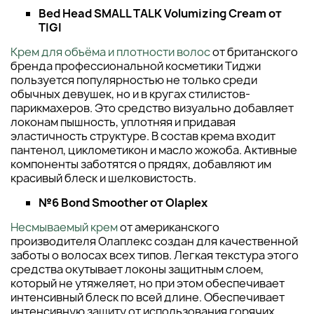
Bed Head SMALL TALK Volumizing Cream от
TIGI
Крем для объёма и плотности волос
от британского
бренда профессиональной косметики Тиджи
пользуется популярностью не только среди
обычных девушек, но и в кругах стилистов-
парикмахеров. Это средство визуально добавляет
локонам пышность, уплотняя и придавая
эластичность структуре. В состав крема входит
пантенол, циклометикон и масло жожоба. Активные
компоненты заботятся о прядях, добавляют им
красивый блеск и шелковистость.
№6 Bond Smoother от Olaplex
Несмываемый крем
от американского
производителя Олаплекс создан для качественной
заботы о волосах всех типов. Легкая текстура этого
средства окутывает локоны защитным слоем,
который не утяжеляет, но при этом обеспечивает
интенсивный блеск по всей длине. Обеспечивает
интенсивную защиту от использования горячих