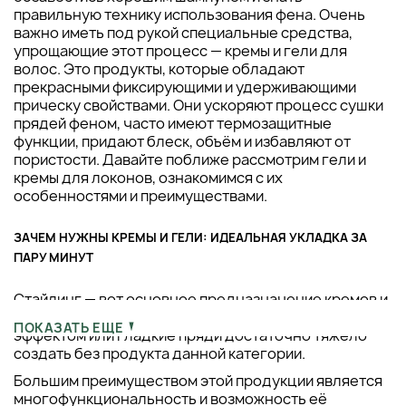
правильную технику использования фена. Очень
важно иметь под рукой специальные средства,
упрощающие этот процесс — кремы и гели для
волос. Это продукты, которые обладают
прекрасными фиксирующими и удерживающими
прическу свойствами. Они ускоряют процесс сушки
прядей феном, часто имеют термозащитные
функции, придают блеск, объём и избавляют от
пористости. Давайте поближе рассмотрим гели и
кремы для локонов, ознакомимся с их
особенностями и преимуществами.
ЗАЧЕМ НУЖНЫ КРЕМЫ И ГЕЛИ: ИДЕАЛЬНАЯ УКЛАДКА ЗА
ПАРУ МИНУТ
Стайлинг — вот основное предназначение кремов и
гелей для волос. Пышные локоны, кудри с мокрым
ПОКАЗАТЬ ЕЩЕ
эффектом или гладкие пряди достаточно тяжело
создать без продукта данной категории.
Большим преимуществом этой продукции является
многофункциональность и возможность её