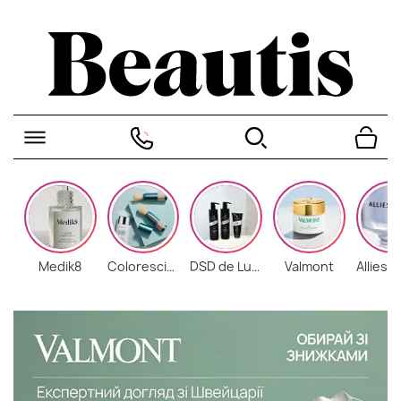
Medik8
Colorescience
DSD de Luxe
Valmont