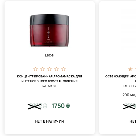
Lebel
КОНЦЕНТРИРОВАННАЯ АРОМАМАСКА ДЛЯ
ОСВЕЖАЮЩИЙ АРО
ИНТЕНСИВНОГО ВОССТАНОВЛЕНИЯ
IAU MASK
IAU CL
200 мл
1750 ₴
2205
₴
1219
НЕТ В НАЛИЧИИ
НЕ