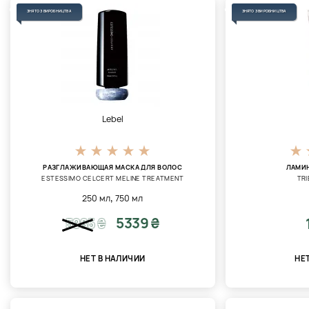
ЗНЯТО З ВИРОБНИЦТВА
ЗНЯТО З ВИРОБНИЦТВА
Lebel
РАЗГЛАЖИВАЮЩАЯ МАСКА ДЛЯ ВОЛОС
ЛАМИ
ESTESSIMO CELCERT MELINE TREATMENT
TRI
,
250 мл
750 мл
5339 ₴
5985
₴
НЕТ В НАЛИЧИИ
НЕ