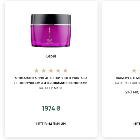
Lebel
АРОМАМАСКА ДЛЯ ИНТЕНСИВНОГО УХОДА ЗА
ШАМПУНЬ С М
НЕПОСЛУШНЫМИ И ВЬЮЩИМИСЯ ВОЛОСАМИ
NATURAL HAIR 
IAU DEEP MASK
240 мл
1974 ₴
НЕТ В НАЛИЧИИ
НЕ