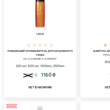
Lebel
ОЧИЩАЮЩИЙ АРОМАШАМПУНЬ ДЛЯ ЕЖЕДНЕВНОГО
ШАМПУНЬ ДЛ
УХОДА
PROS
IAU CLEANSING CLEARMENT
300
,
,
,
200 мл
600 мл
1000мл
2500мл
1160 ₴
1219
₴
НЕТ В НАЛИЧИИ
НЕ
FINAL SALE