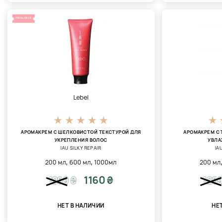
FINAL SALE
Lebel
АРОМАКРЕМ С ШЕЛКОВИСТОЙ ТЕКСТУРОЙ ДЛЯ
АРОМАКРЕМ С
УКРЕПЛЕНИЯ ВОЛОС
УВЛА
IAU SILKY REPAIR
IA
,
,
200 мл
600 мл
1000мл
200 мл
1160 ₴
1269
₴
126
НЕТ В НАЛИЧИИ
НЕ