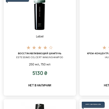
Lebel
ВОССТАНАВЛИВАЮЩИЙ ШАМПУНЬ
КРЕМ-КОНЦЕНТР
ESTESSIMO CELCERT IMMUN SHAMPOO
IAU
,
250 мл
750 мл
5130 ₴
НЕТ В НАЛИЧИИ
НЕ
ЗНЯТО З ВИРОБНИЦТВА