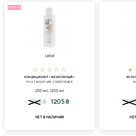
FINAL SALE
Lebel
КОНДИЦИОНЕР «ЖЕМЧУЖНЫЙ»
ЭССЕ
PH 4.7 MOISTURE CONDITIONER
I
,
250 мл
1200 мл
1205 ₴
1324
₴
220
НЕТ В НАЛИЧИИ
НЕ