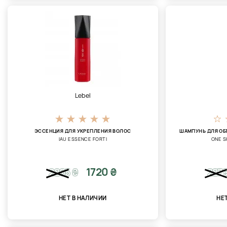
Lebel
ЭССЕНЦИЯ ДЛЯ УКРЕПЛЕНИЯ ВОЛОС
ШАМПУНЬ ДЛЯ ОБ
IAU ESSENCE FORTI
ONE 
1720 ₴
2205
₴
227
НЕТ В НАЛИЧИИ
НЕ