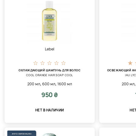
Lebel
ОХЛАЖДАЮЩИЙ ШАМПУНЬ ДЛЯ ВОЛОС
ОСВЕЖАЮЩИЙ АН
COOL ORANGE HAIR SOAP COOL
IAU LY
,
,
200 мл
600 мл
1600 мл
200 мл
950 ₴
НЕТ В НАЛИЧИИ
НЕ
ЗНЯТО З ВИРОБНИЦТВА