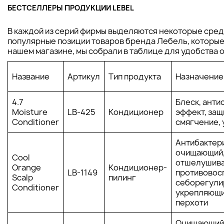
БЕСТСЕЛЛЕРЫ ПРОДУКЦИИ LEBEL
В каждой из серий фирмы выделяются некоторые сред
популярные позиции товаров бренда Лебель, которые
нашем магазине, мы собрали в таблице для удобства 
Название
Артикул
Тип продукта
Назначение
4.7
Блеск, анти
Moisture
LB-425
Кондиционер
эффект, защ
Conditioner
смягчение,
Антибактер
очищающий
Cool
отшелушив
Orange
Кондиционер-
LB-1149
противовос
Scalp
пилинг
себорегули
Conditioner
укрепляющи
перхоти
Очищающий