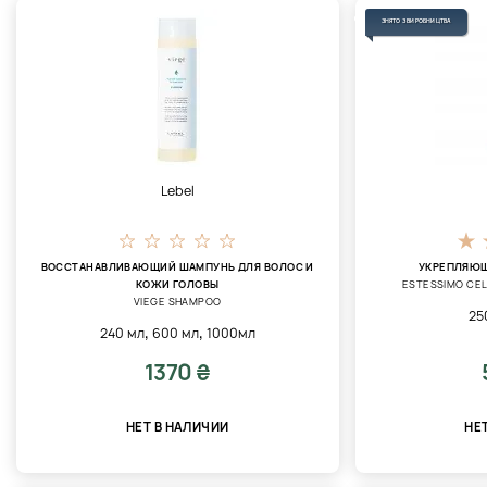
ЗНЯТО З ВИРОБНИЦТВА
Lebel
ВОССТАНАВЛИВАЮЩИЙ ШАМПУНЬ ДЛЯ ВОЛОС И
УКРЕПЛЯЮЩ
КОЖИ ГОЛОВЫ
ESTESSIMO CE
VIEGE SHAMPOO
25
,
,
240 мл
600 мл
1000мл
1370 ₴
НЕТ В НАЛИЧИИ
НЕ