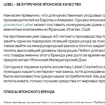
LEBEL – БЕЗУПРЕЧНОЕ ЯПОНСКОЕ КАЧЕСТВО
Нам всем привычно, что для качественных уходовых с
производителей из Европы и Америки. Однако японск
для волос Lebel
может составить конкуренцию даже 
именитым компаниям из Франции, Италии, США.
На протяжении уже свыше 40-летнего производства т
занять одни из лидерских позиций среди ухода за локо
также выйти на международный рынок и плотно закреп
понять высочайший уровень продукции Лебел для вол
что товары именно этого бренда уже долгое время н
предпочитает Японский Императорский Дом.
Сегодня в Украине купить косметику Lebel Cosmetics 
помощью нашего интернет-магазина, хотя донедавна 
была малоизвестна среди наших потребителей. Мы д
использовать только лучшие средства от мировых пр
ПЛЮСЫ ЯПОНСКОГО БРЕНДА
Уже первые знакомства с косметикой для волос Лебе