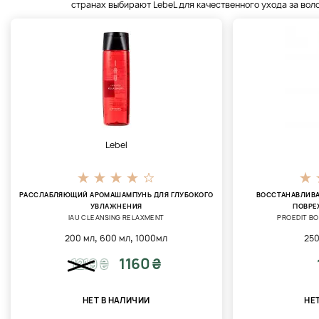
странах выбирают LebeL для качественного ухода за вол
Lebel
РАССЛАБЛЯЮЩИЙ АРОМАШАМПУНЬ ДЛЯ ГЛУБОКОГО
ВОССТАНАВЛИВА
УВЛАЖНЕНИЯ
ПОВРЕ
IAU CLEANSING RELAXMENT
PROEDIT B
,
,
200 мл
600 мл
1000мл
250
1160 ₴
1219
₴
НЕТ В НАЛИЧИИ
НЕ