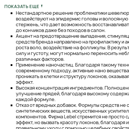
выделить такие явные преимущества продукции:
ПОКАЗАТЬ ЕЩЕ
Нестандартное решение проблематики шевелюр
воздействуют на эпидермис головы и волосяную л
стержень, что дает возможность восстанавливат
до кончиков даже без походов в салон.
Акцент на предотвращение выпадения, стимуляц
средств бренда направлено на профилактику и 
роста воло, воздействие на фолликулы. В резуль
силу и густоту, могут нормально переносить не
различных факторов.
Применение наночастиц. Благодаря такому тех
современному подходу, активные нано веществ
проникать в клетки и структуру локонов, оказыв
эффект.
Высокая концентрация ингредиентов. Полноцен
улучшение прядей, благодаря высокому содерж
каждой формуле.
Отказ от вредных добавок. Формулы средств не 
синтетических веществ, искусственных усилител
компонентов. Фирма Lebel стремится не просто 
эффект, но вызвать красоту локонов, благодаря 
правильному уходу с помощью целебных свойст