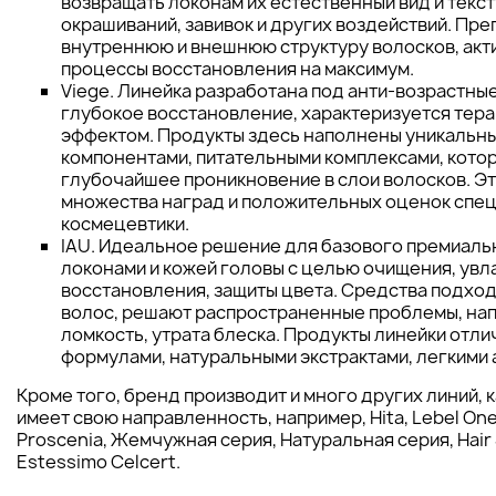
возвращать локонам их естественный вид и текс
окрашиваний, завивок и других воздействий. Пре
внутреннюю и внешнюю структуру волосков, акт
процессы восстановления на максимум.
Viege. Линейка разработана под анти-возрастны
глубокое восстановление, характеризуется тер
эффектом. Продукты здесь наполнены уникальн
компонентами, питательными комплексами, кото
глубочайшее проникновение в слои волосков. Эт
множества наград и положительных оценок спе
космецевтики.
IAU. Идеальное решение для базового премиаль
локонами и кожей головы с целью очищения, увл
восстановления, защиты цвета. Средства подход
волос, решают распространенные проблемы, нап
ломкость, утрата блеска. Продукты линейки отл
формулами, натуральными экстрактами, легкими 
Кроме того, бренд производит и много других линий, 
имеет свою направленность, например, Hita, Lebel One
Proscenia, Жемчужная серия, Натуральная серия, Hair S
Estessimo Celcert.