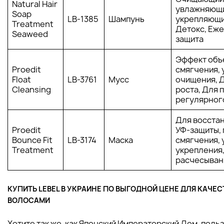
Natural Hair
увлажняющи
Soap
LB-1385
Шампунь
укрепляющи
Treatment
Детокс, Еж
Seaweed
защита
Эффект объ
Proedit
смягчения, 
Float
LB-3761
Мусс
очищения, Д
Cleansing
роста, Для
регулярног
Для восста
Proedit
УФ-защиты, 
Bounce Fit
LB-3174
Маска
смягчения, 
Treatment
укрепления
расчесыван
КУПИТЬ LEBEL В УКРАИНЕ ПО ВЫГОДНОЙ ЦЕНЕ ДЛЯ КАЧЕ
ВОЛОСАМИ
Хотите так же, как Японский Императорский Дом, пол