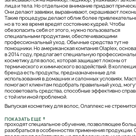
лица и тела. Но отдельное внимание придают прическ
Они делают завивки, выравнивают, окрашивают локон
Такие процедуры делают облик более привлекательн
но в то же время вредят состоянию кудрей. Чтобы
обезопасить себя от этого, нужно пользоваться
специальными продуктами, обеспечивающими
профессиональный уход. Обычные средства тут не
помощники. Но американская компания Olaplex, основ
в 2014 году, предлагает специальную профессионал
косметику для волос, которая защищает локоны от
термического и химического воздействий. В коллекци
бренда есть продукты, предназначенные для
использования в домашних и салонных условиях. Мас
помогают клиентам подобрать правильный уход, могу
посоветовать средства, способные эффективно справ
с той или иной проблемой.
Выпуская косметику для волос, Олаплекс не стремитс
завоевать рынок количеством продукции. Он делает
акцент на ее качестве и эффективности. Hair-мастера
ПОКАЗАТЬ ЕЩЕ
проходят специальное обучение, позволяющее боль
разобраться в особенностях применения продукции. 