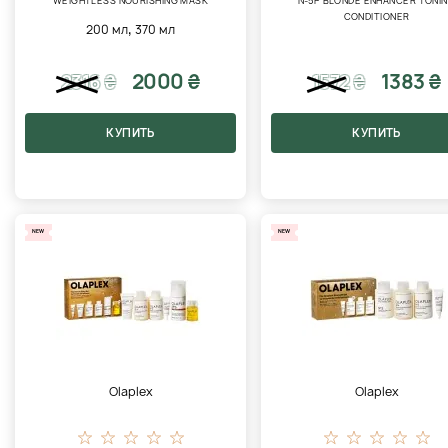
WEIGHTLESS NOURISHING MASK
№5P BLONDE ENHANCER TONI
CONDITIONER
,
200 мл
370 мл
2000 ₴
1383 ₴
2316
₴
1572
₴
КУПИТЬ
КУПИТЬ
NEW
NEW
Olaplex
Olaplex