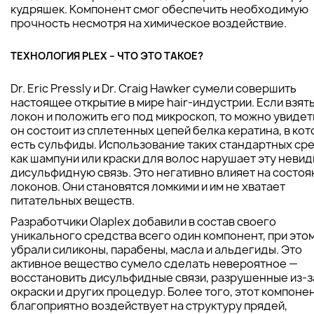
кудряшек. Компонент смог обеспечить необходимую
прочность несмотря на химическое воздействие.
ТЕХНОЛОГИЯ PLEX – ЧТО ЭТО ТАКОЕ?
Dr. Eric Pressly и Dr. Craig Hawker сумели совершить
настоящее открытие в мире hair-индустрии. Если взят
локон и положить его под микроскоп, то можно увидет
он состоит из сплетенных цепей белка кератина, в ко
есть сульфиды. Использование таких стандартных сре
как шампуни или краски для волос нарушает эту неви
дисульфидную связь. Это негативно влияет на состоя
локонов. Они становятся ломкими и им не хватает
питательных веществ.
Разработчики Olaplex добавили в состав своего
уникального средства всего один компонент, при это
убрали силиконы, парабены, масла и альдегиды. Это
активное вещество сумело сделать невероятное —
восстановить дисульфидные связи, разрушенные из-з
окраски и других процедур. Более того, этот компоне
благоприятно воздействует на структуру прядей,