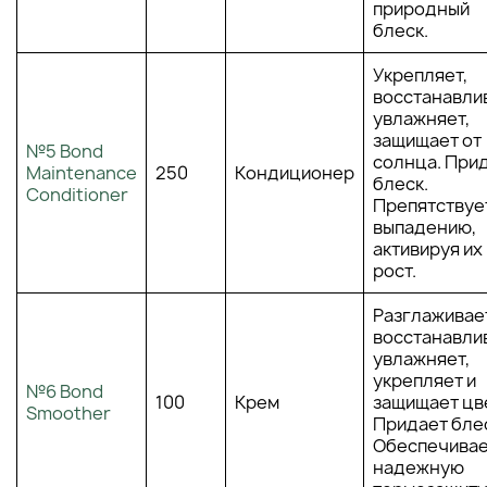
природный
блеск.
Укрепляет,
восстанавлив
увлажняет,
защищает от
№5 Bond
солнца. При
Maintenance
250
Кондиционер
блеск.
Conditioner
Препятствуе
выпадению,
активируя их
рост.
Разглаживае
восстанавлив
увлажняет,
укрепляет и
№6 Bond
100
Крем
защищает цв
Smoother
Придает бле
Обеспечива
надежную