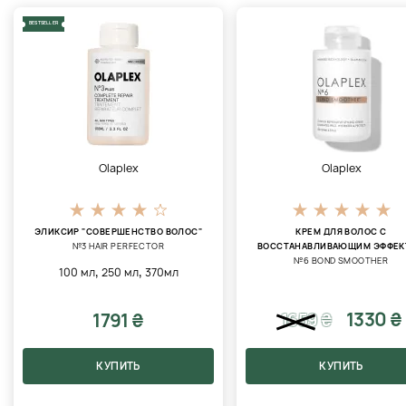
BESTSELLER
Olaplex
Olaplex
ЭЛИКСИР "СОВЕРШЕНСТВО ВОЛОС"
КРЕМ ДЛЯ ВОЛОС С
№3 HAIR PERFECTOR
ВОССТАНАВЛИВАЮЩИМ ЭФФЕК
№6 BOND SMOOTHER
,
,
100 мл
250 мл
370мл
1330 ₴
1791 ₴
1659
₴
КУПИТЬ
КУПИТЬ