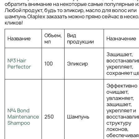
обратить внимание на некоторые самые популярные из
Любой продукт, будь то эликсир, масло для волос или
шампунь Olaplex заказать можно прямо сейчас в неск
кликов!
Объем,
Вид
Название
Назначение
мл
продукции
Защищает,
№3 Hair
восстанавлив
100
Эликсир
Perfector
укрепляет,
сохраняет цв
Эффективно
очищает,
увлажняет,
защищает,
№4 Bond
укрепляет и
Maintenance
250
Шампунь
восстанавли
Shampoo
структуру
локонов,
обеспечивая