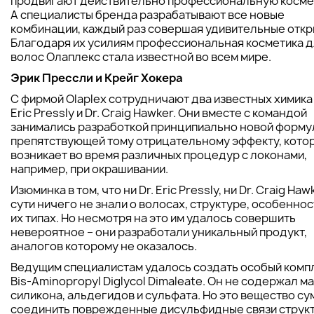
продвигают действительно профессиональную косме
А специалисты бренда разрабатывают все новые
комбинации, каждый раз совершая удивительные откр
Благодаря их усилиям профессиональная косметика 
волос Олаплекс стала известной во всем мире.
Эрик Прессли и Крейг Хокера
С фирмой Olaplex сотрудничают два известных химика 
Eric Pressly и Dr. Craig Hawker. Они вместе с командой
занимались разработкой принципиально новой форму
препятствующей тому отрицательному эффекту, кото
возникает во время различных процедур с локонами,
например, при окрашивании.
Изюминка в том, что ни Dr. Eric Pressly, ни Dr. Craig Haw
сути ничего не знали о волосах, структуре, особеннос
их типах. Но несмотря на это им удалось совершить
невероятное – они разработали уникальный продукт,
аналогов которому не оказалось.
Ведущим специалистам удалось создать особый комп
Bis-Aminopropyl Diglycol Dimaleate. Он не содержал ма
силикона, альдегидов и сульфата. Но это вещество с
соединить поврежденные дисульфидные связи струк