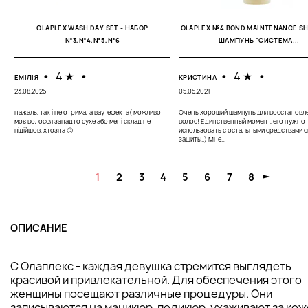
OLAPLEX WASH DAY SET - НАБОР
OLAPLEX №4 BOND MAINTENANCE S
№3,№4,№5,№6
- ШАМПУНЬ "СИСТЕМА...
•
4 ★
•
•
4 ★
•
ЕМІЛІЯ
КРИСТИНА
23.08.2025
05.05.2021
нажаль, так і не отримала вау-ефекта( можливо
Очень хороший шампунь для восстановл
моє волосся занадто сухе або мені склад не
волос! Единственный момент, его нужно
підійшов, хтозна 🙄
использовать с остальными средствами 
защиты..) Мне...
1
2
3
4
5
6
7
8
ОПИСАНИЕ
С Олаплекс - каждая девушка стремится выглядеть
красивой и привлекательной. Для обеспечения этого
женщины посещают различные процедуры. Они
записываются на маникюр, педикюр, ухаживают за кож