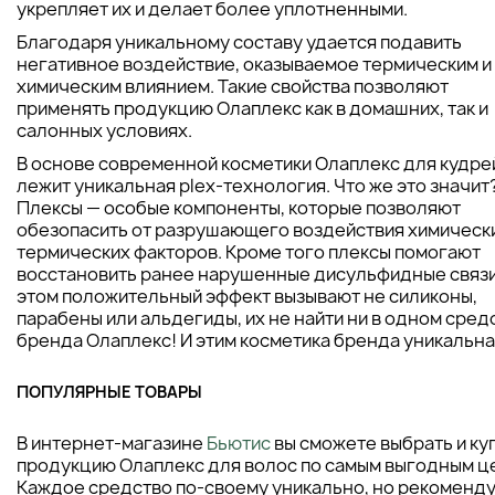
укрепляет их и делает более уплотненными.
Благодаря уникальному составу удается подавить
негативное воздействие, оказываемое термическим и
химическим влиянием. Такие свойства позволяют
применять продукцию Олаплекс как в домашних, так и
салонных условиях.
В основе современной косметики Олаплекс для кудре
лежит уникальная plex-технология. Что же это значит
Плексы — особые компоненты, которые позволяют
обезопасить от разрушающего воздействия химически
термических факторов. Кроме того плексы помогают
восстановить ранее нарушенные дисульфидные связи
этом положительный эффект вызывают не силиконы,
парабены или альдегиды, их не найти ни в одном сред
бренда Олаплекс! И этим косметика бренда уникальна
ПОПУЛЯРНЫЕ ТОВАРЫ
В интернет-магазине
Бьютис
вы сможете выбрать и ку
продукцию Олаплекс для волос по самым выгодным ц
Каждое средство по-своему уникально, но рекоменд