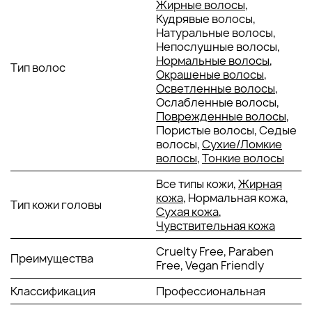
Жирные волосы
,
увлажняет волосы и кожу головы, удерживая
Кудрявые волосы,
влагу и предотвращая пересушивание.
Натуральные волосы,
Благодаря своей способности проникать в
Непослушные волосы,
глубокие слои, она поддерживает
Нормальные волосы
,
эластичность и здоровый вид волос.
Тип волос
Окрашеные волосы
,
Глицерин:
увлажняет и смягчает волосы,
Осветленные волосы
,
помогая сохранить оптимальный уровень влаги
Ослабленные волосы,
в структуре волоса. Он также улучшает
Поврежденные волосы
,
расчесываемость и придаёт волосам
Пористые волосы, Седые
гладкость.
волосы,
Сухие/Ломкие
Гранат:
богат антиоксидантами и витаминами,
волосы
,
Тонкие волосы
которые защищают волосы от повреждений и
старения. Экстракт граната стимулирует рост
Все типы кожи,
Жирная
волос и улучшает их общую структуру.
кожа
, Нормальная кожа,
Лопух:
укрепляет волосы, стимулируя их рост и
Тип кожи головы
Сухая кожа
,
предотвращая выпадение. Обладает
Чувствительная кожа
противовоспалительными свойствами,
успокаивая кожу головы и уменьшая зуд.
Cruelty Free, Paraben
Орегано:
содержит натуральные
Преимущества
Free, Vegan Friendly
антимикробные и противовоспалительные
вещества, которые помогают бороться с
Классификация
Профессиональная
перхотью и раздражением кожи головы.