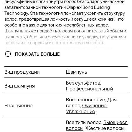
дисульфидные связи внутри волос благодаря уникальной
запатентованной технологии Olaplex Bond Building
Technology. Эта технология помогает укрепить структуру
волос, предотвращая ломкость и секущиеся кончики, что
особенно важно для тонких и ослабленных волос.
Шампунь также придаёт волосам дополнительный объём и
пышность, облегчая расчёсывание и укладку, не утяжеляя
волосы и не нарушая их естественную лёгкость.
Регулярное использование средства способствует
ПОКАЗАТЬ БОЛЬШЕ
заметному улучшению здоровья волос, делая их более
плотными, блестящими и визуально густыми.
Вид продукции
Шампунь
ОСНОВНЫЕ ИНГРЕДИЕНТЫ И ИХ ПРЕИМУЩЕСТВА
Без сульфатов
,
Вид шампуня
Витамин E:
мощный антиоксидант, который
Профессиональный
защищает волосы и кожу головы от вредного
воздействия свободных радикалов и
Восстановление
, Для
ультрафиолетового излучения. Он
Назначение
волос,
Очищение
,
способствует улучшению микроциркуляции и
Увлажнение
укреплению волосяных фолликулов, что
Все типы волос,
Вьющиеся
помогает замедлить выпадение волос.
волосы
, Жесткие волосы,
Гиалуроновая кислота:
интенсивно