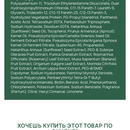
и свежести при каждом использовании.
Polyquaternium-11, Trisodium Ethylenediamine Disuccinate, Guar
Hydroxypropyltrimonium Chloride, C11-15 Pareth-7, Laureth-9,
Состав:
Формула шампуня не содержит сульфатов,
Glycerin, Trideceth-12, C12-13 Pareth-23, C12-13 Pareth-3,
парабенов, фталатов и других агрессивных компонентов,
Hydrolyzed Vegetable Protein, PG-Propyl Silanetriol, Panthenol,
Acetic Acid, Tetrasodium EDTA, Pentasodium Triphosphate,
что делает его максимально щадящим для волос и кожи
Sodium Hydroxide, Disodium EDTA, Helianthus Annuus
головы. Благодаря отсутствию жестких ПАВ средство
(Sunflower) Seed Oil, Tocopherol, Prunus Armeniaca (Apricot)
мягко очищает, не нарушая естественный гидролипидный
Kernel Oil, Pseudozyma Epicola/Camellia Sinensis Seed Oil
баланс и не вызывая пересушивания. В составе
Ferment Extract Filtrate, Pseudozyma Epicola/Argania Spinosa
Kernel Oil Ferment Filtrate, Quaternium-95, Propanediol,
используются ухаживающие ингредиенты, которые питают
Helianthus Annuus (Sunflower) Seed Extract, PEG-8, Euterpe
и укрепляют волосы, способствуя их восстановлению и
Oleracea Fruit Extract, Punica Granatum Extract, Rosmarinus
защите от повреждений.
Officinalis (Rosemary) Leaf Extract, Musa Sapientum (Banana)
Fruit Extract, Origanum Vulgare Leaf Extract, Morinda Citrifolia
Fruit Extract, Arctium Lappa Root Extract, PEG-8/SMDI
КЛИНИЧЕСКИЕ РЕЗУЛЬТАТЫ
Copolymer, Sodium Hyaluronate, Palmitoyl Myristyl Serinate,
Sodium Polyacrylate, Pentaerythrityl Tetra-Di-T-Butyl
Hydroxyhydrocinnamate, Biotin, Benzoic Acid, Phenoxyethanol,
Шампунь Olaplex N°.4 Fine Bond Maintenance Shampoo
Chlorphenesin, Potassium Sorbate, Sodium Benzoate, Fragrance
продемонстрировал высокую эффективность в
(Parfum), Citral, Hexyl Cinnamal, Limonene
клинических испытаниях на осветлённых
волосах.Использование шампуня в сочетании с
кондиционером N°.5 Fine и сывороткой N°.9 обеспечило
увеличение объёма и прочности волос в два раза, а также
снижение ломкости на 60%.Эти результаты подтверждают
способность шампуня не только очищать, но и
ХОЧЕШЬ КУПИТЬ ЭТОТ ТОВАР ПО