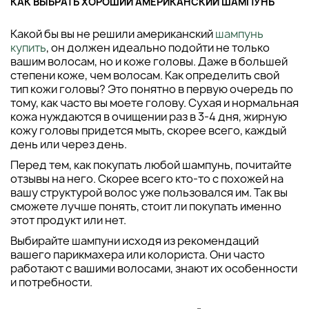
КАК ВЫБРАТЬ ХОРОШИЙ АМЕРИКАНСКИЙ ШАМПУНЬ
Какой бы вы не решили американский
шампунь
купить
, он должен идеально подойти не только
вашим волосам, но и коже головы. Даже в большей
степени коже, чем волосам. Как определить свой
тип кожи головы? Это понятно в первую очередь по
тому, как часто вы моете голову. Сухая и нормальная
кожа нуждаются в очищении раз в 3-4 дня, жирную
кожу головы придется мыть, скорее всего, каждый
день или через день.
Перед тем, как покупать любой шампунь, почитайте
отзывы на него. Скорее всего кто-то с похожей на
вашу структурой волос уже пользовался им. Так вы
сможете лучше понять, стоит ли покупать именно
этот продукт или нет.
Выбирайте шампуни исходя из рекомендаций
вашего парикмахера или колориста. Они часто
работают с вашими волосами, знают их особенности
и потребности.