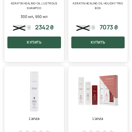
KERATIN HEALING OIL LUSTROUS
KERATIN HEALING OIL HOLIDAY TRIO
SHAMPOO
BOX
,
300 мл
950 мл
2342 ₴
7073 ₴
2757
₴
7860
₴
КУПИТЬ
КУПИТЬ
L’anza
L’anza