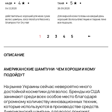
о
•
4 ★
•
•
5 ★
•
НАДЯ
ТАНЯ
Мн
04.12.2020
26.09.2020
действительно хороший для моих сухих
Для жирной кожи головы на каждый день
волос шампунь Joico Moisture Recovery
хороший. Волосы блестящие и гладкие. Мне
Shampoo For Dry Hair
все подошло.
1
2
3
4
5
ОПИСАНИЕ
АМЕРИКАНСКИЕ ШАМПУНИ: ЧЕМ ХОРОШИ И КОМУ
ПОДОЙДУТ
На рынке Украины сейчас невероятно много
достойной косметики для волос. Бренды из США
занимают среди всех особое место благодаря
огромному количеству инновационных техник,
которые используются в производстве средств.
Американский шампунь для волос поможет