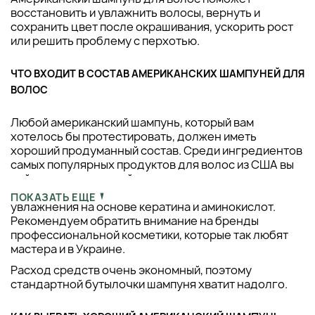
восстановить и увлажнить волосы, вернуть и
сохранить цвет после окрашивания, ускорить рост
или решить проблему с перхотью.
ЧТО ВХОДИТ В СОСТАВ АМЕРИКАНСКИХ ШАМПУНЕЙ ДЛЯ
ВОЛОС
Любой американский шампунь, который вам
хотелось бы протестировать, должен иметь
хороший продуманный состав. Среди ингредиентов
самых популярных продуктов для волос из США вы
найдете натуральный шелк, комплексы для
длительного сохранения цвета и глубокого
ПОКАЗАТЬ ЕЩЕ
увлажнения на основе кератина и аминокислот.
Рекомендуем обратить внимание на бренды
профессиональной косметики, которые так любят
мастера и в Украине.
Расход средств очень экономный, поэтому
стандартной бутылочки шампуня хватит надолго.