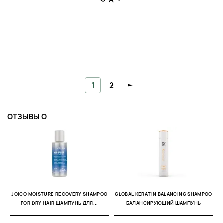
1
2
ОТЗЫВЫ O
К
0
JOICO MOISTURE RECOVERY SHAMPOO
GLOBAL KERATIN BALANCING SHAMPOO
FOR DRY HAIR ШАМПУНЬ ДЛЯ...
БАЛАНСИРУЮЩИЙ ШАМПУНЬ
О
в
м