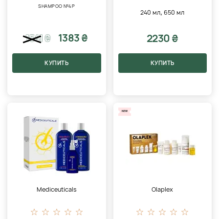
SHAMPOO №4P
,
240 мл
650 мл
1383 ₴
2230 ₴
1541
₴
КУПИТЬ
КУПИТЬ
NEW
Mediceuticals
Olaplex