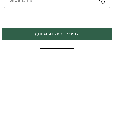
ПОХОЖИЕ ПРОДУКТЫ
›
ДОБАВИТЬ В КОРЗИНУ
‹
JOICO HYDRASPLASH HYDRATING
CONDITIONER УВЛАЖНЯЮЩИЙ
КОНДИЦИОНЕР ДЛЯ ТОНКИХ ВОЛОС
1200 ₴