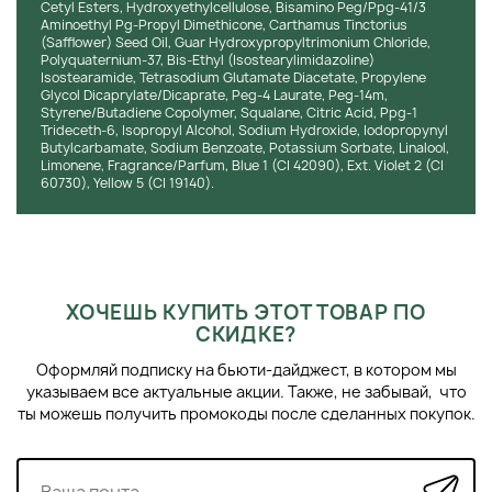
Cetyl Esters, Hydroxyethylcellulose, Bisamino Peg/Ppg-41/3
Aminoethyl Pg-Propyl Dimethicone, Carthamus Tinctorius
(Safflower) Seed Oil, Guar Hydroxypropyltrimonium Chloride,
Polyquaternium-37, Bis-Ethyl (Isostearylimidazoline)
Isostearamide, Tetrasodium Glutamate Diacetate, Propylene
Glycol Dicaprylate/Dicaprate, Peg-4 Laurate, Peg-14m,
Styrene/Butadiene Copolymer, Squalane, Citric Acid, Ppg-1
Trideceth-6, Isopropyl Alcohol, Sodium Hydroxide, Iodopropynyl
Butylcarbamate, Sodium Benzoate, Potassium Sorbate, Linalool,
Limonene, Fragrance/Parfum, Blue 1 (CI 42090), Ext. Violet 2 (CI
60730), Yellow 5 (CI 19140).
ХОЧЕШЬ КУПИТЬ ЭТОТ ТОВАР ПО
СКИДКЕ?
Оформляй подписку на бьюти-дайджест, в котором мы
указываем все актуальные акции. Также, не забывай, что
ты можешь получить промокоды после сделанных покупок.