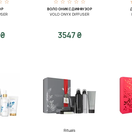
ОР
ВОЛО ОНИКС ДИФФУЗОР
USER
VOLO ONYX DIFFUSER
 ₴
3547 ₴
Rituals