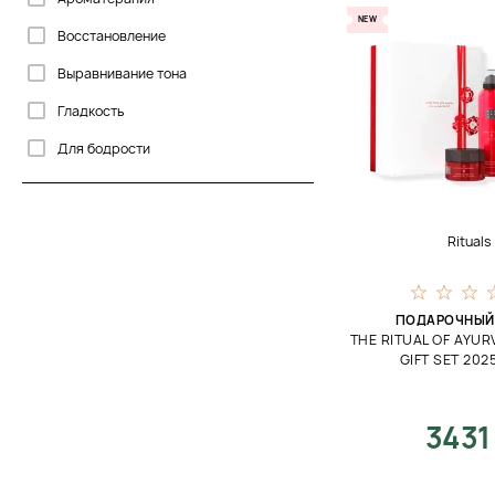
NEW
Восстановление
Выравнивание тона
Гладкость
Для бодрости
Защита
Облегчение дыхания
Rituals
Освежение
Осветление
ПОДАРОЧНЫЙ
Охлаждение
THE RITUAL OF AYU
GIFT SET 202
Очищение
Очищение дыхательных путей
3431
Питание
Расслабление