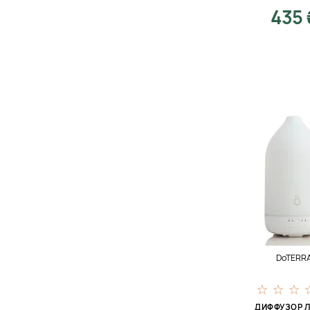
435 
DoTERR
ДИФФУЗОР 