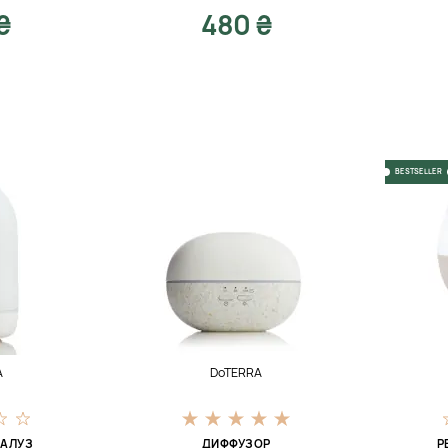
₴
480 ₴
BESTSELLER
A
DoTERRA
ЛАЛУЗ
ДИФФУЗОР
P