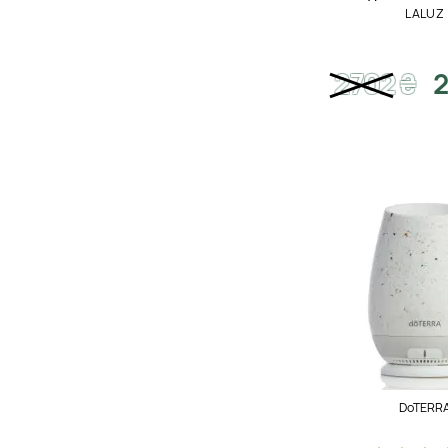
LALUZ
2702
₴
2
DoTERR