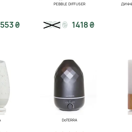
PEBBLE DIFFUSER
ДИФФ
553 ₴
1501
₴
1418 ₴
A
DoTERRA