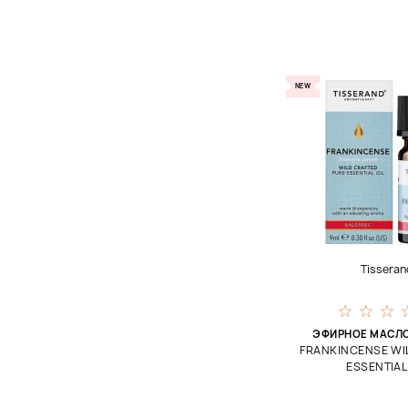
Скрабирование
Смягчение
Снятие напряжения
NEW
Тонизирование
Увлажнение
Укрепление
Улучшение качества сна
Успокоение
Tisseran
ЭФИРНОЕ МАСЛ
FRANKINCENSE WI
ESSENTIAL