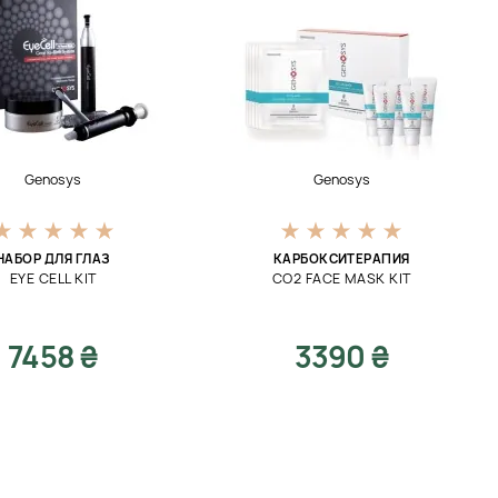
Genosys
Genosys
НАБОР ДЛЯ ГЛАЗ
КАРБОКСИТЕРАПИЯ
EYE CELL KIT
CO2 FACE MASK KIT
7458 ₴
3390 ₴