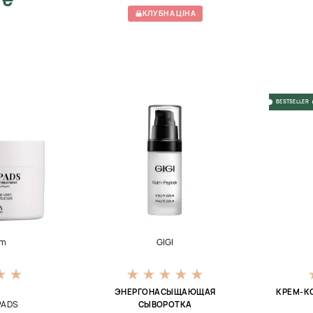
КЛУБНА ЦІНА
BESTSELLER
um
GIGI
ЭНЕРГОНАСЫЩАЮЩАЯ
КРЕМ-К
PADS
СЫВОРОТКА