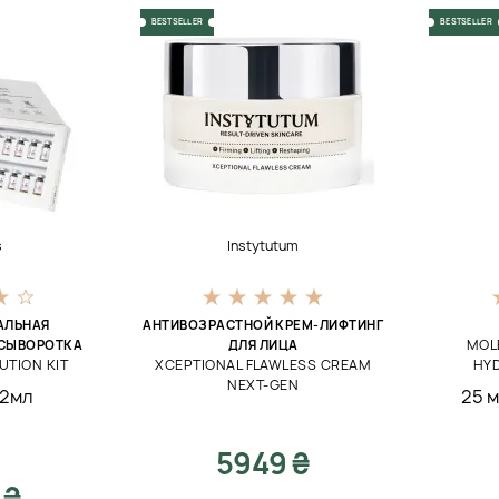
BESTSELLER
BESTSELLER
s
Instytutum
АЛЬНАЯ
АНТИВОЗРАСТНОЙ КРЕМ-ЛИФТИНГ
MOL
 СЫВОРОТКА
ДЛЯ ЛИЦА
TION KIT
XCEPTIONAL FLAWLESS CREAM
HY
NEXT-GEN
*2мл
25 
5949 ₴
 ₴