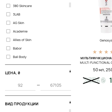
380 Skincare
3LAB
AG Skin
Academie
Allies of Skin
Genosy
Babor
Bali Body
МУЛЬТИФУНКЦИОНА
MULTI FUNCTIONAL 
Beaute Mediterranea
50 мл
,
25
ЦЕНА, ₴
Bella Aura
2034
₴
Bellefontaine
—
Biogena
CU Skin
ВИД ПРОДУКЦИИ
Cantabria Labs