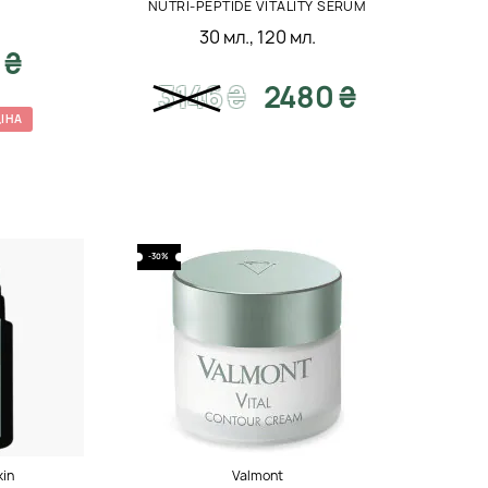
NUTRI-PEPTIDE VITALITY SERUM
30 мл.
,
120 мл.
 ₴
3146
₴
2480 ₴
ІНА
-30%
kin
Valmont