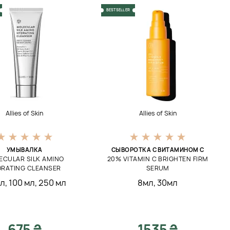
BESTSELLER
Allies of Skin
Allies of Skin
УМЫВАЛКА
СЫВОРОТКА С ВИТАМИНОМ С
ECULAR SILK AMINO
20% VITAMIN C BRIGHTEN FIRM
DRATING CLEANSER
SERUM
мл
,
100 мл
,
250 мл
8мл
,
30мл
675 ₴
1535 ₴