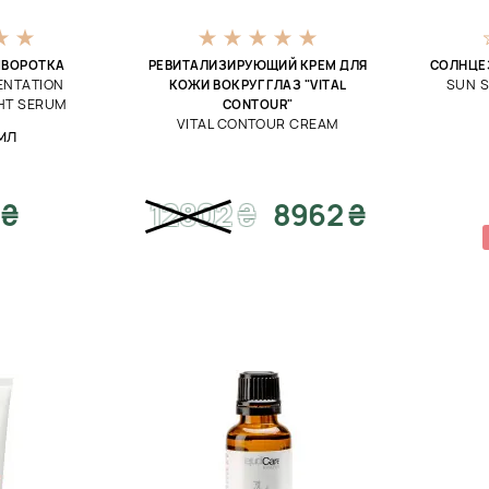
ЫВОРОТКА
РЕВИТАЛИЗИРУЮЩИЙ КРЕМ ДЛЯ
СОЛНЦЕ
ENTATION
SUN S
КОЖИ ВОКРУГ ГЛАЗ "VITAL
HT SERUM
CONTOUR"
VITAL CONTOUR CREAM
мл
 ₴
12802
₴
8962 ₴