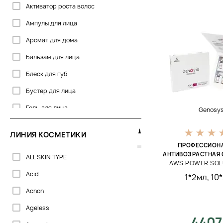
Активатор роста волос
Celenes
Ампулы для лица
Clarena
Аромат для дома
Colorescience
Бальзам для лица
Cosmetics 27
Блеск для губ
Dermalogica
Бустер для лица
Dermaskill
Гель для лица
Genosy
DoTERRA
Гель для области вокруг глаз
Dr. Kadir
ЛИНИЯ КОСМЕТИКИ
Гель для умывания
Dr.Grandel
ПРОФЕССИОН
АНТИВОЗРАСТНАЯ
ALL SKIN TYPE
Капли для лица
Dr.Spiller
AWS POWER SOLU
Acid
Капсулы для лица
1*2мл
,
10
Embryolisse
Acnon
Кисть
Erborian
Ageless
Концентрат
GIGI
4407