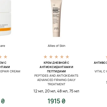
care
Allies of Skin
ЕМ С
КРЕМ ДНЕВНОЙ С
АНТИВО
НТАМИ
АНТИОКСИДАНТАМИ И
REPAIR CREAM
VITAL C
ПЕПТИДАМИ
PEPTIDES AND ANTIOXIDANTS
ADVANCED FIRMING DAILY
TREATMENT
12 мл
,
20 мл
,
48 мл
,
75 мл
 ₴
1915 ₴